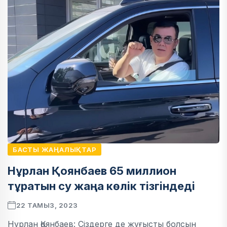
БАСТЫ ЖАҢАЛЫҚТАР
Нұрлан Қоянбаев 65 миллион
тұратын су жаңа көлік тізгіндеді
22 ТАМЫЗ, 2023
Нұрлан Қоянбаев: Сіздерге де жұғысты болсын