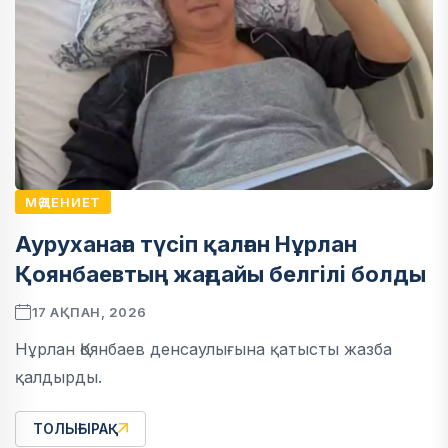
МӘДЕНИЕТ
Ауруханаға түсіп қалған Нұрлан
Қоянбаевтың жағдайы белгілі болды
17 АҚПАН, 2026
Нұрлан Қоянбаев денсаулығына қатысты жазба
қалдырды.
ТОЛЫҒЫРАҚ