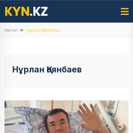
Негізгі
Нұрлан Қоянбаев
Нұрлан Қоянбаев