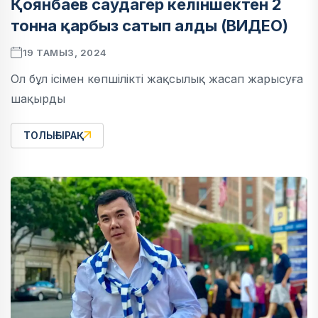
Қоянбаев саудагер келіншектен 2
тонна қарбыз сатып алды (ВИДЕО)
19 ТАМЫЗ, 2024
Ол бұл ісімен көпшілікті жақсылық жасап жарысуға
шақырды
ТОЛЫҒЫРАҚ