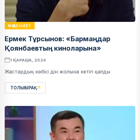
МӘДЕНИЕТ
Ермек Тұрсынов: «Бармаңдар
Қоянбаевтың киноларына»
1 ҚАРАША, 2024
Жастардың көбісі дін жолына кетіп қалды
ТОЛЫҒЫРАҚ