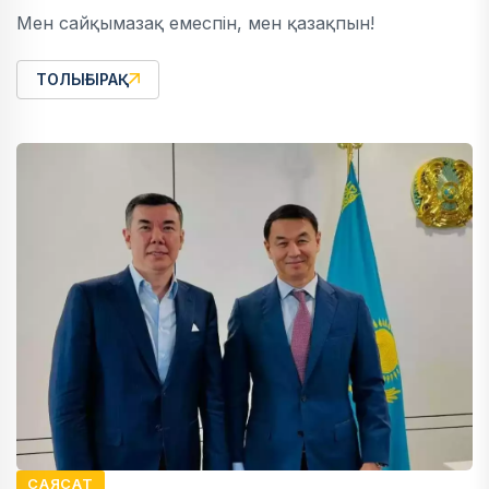
Мен сайқымазақ емеспін, мен қазақпын!
ТОЛЫҒЫРАҚ
САЯСАТ