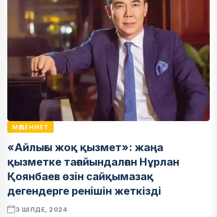
МӘДЕНИЕТ
«Айлығы жоқ қызмет»: жаңа
қызметке тағайындалған Нұрлан
Қоянбаев өзін сайқымазақ
дегендерге ренішін жеткізді
3 ШІЛДЕ, 2024