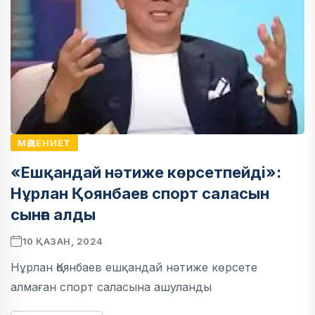
МӘДЕНИЕТ
«Ешқандай нәтиже көрсетпейді»:
Нұрлан Қоянбаев спорт саласын
сынға алды
10 ҚАЗАН, 2024
Нұрлан Қоянбаев ешқандай нәтиже көрсете
алмаған спорт саласына ашуланды