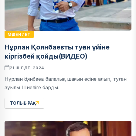
МӘДЕНИЕТ
Нұрлан Қоянбаевты туған үйіне
кіргізбей қойды(ВИДЕО)
21 ШІЛДЕ, 2024
Нұрлан Қоянбаев балалық шағын есіне алып, туған
ауылы Шиеліге барды.
ТОЛЫҒЫРАҚ