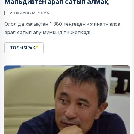
Мальдивтен арал сатып алмақ
20 МАУСЫМ, 2025
Олол да халықтан 1 380 теңгеден «жинап» алса,
арал сатып алу мүмкіндігін жеткізді.
ТОЛЫҒЫРАҚ