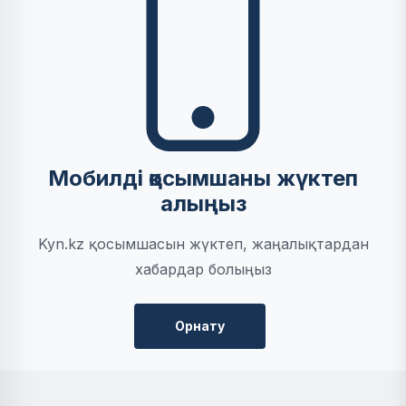
Мобилді қосымшаны жүктеп
алыңыз
Kyn.kz қосымшасын жүктеп, жаңалықтардан
хабардар болыңыз
Орнату