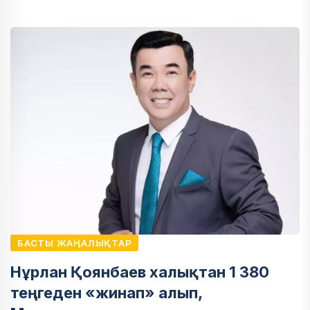
БАСТЫ ЖАҢАЛЫҚТАР
Нұрлан Қоянбаев халықтан 1 380
теңгеден «жинап» алып,