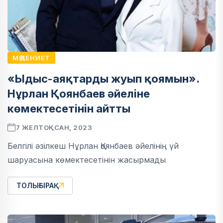
МӘДЕНИЕТ
«Ыдыс-аяқтарды жуып қоямын».
Нұрлан Қоянбаев әйеліне
көмектесетінін айтты
7 ЖЕЛТОҚСАН, 2023
Белгілі әзілкеш Нұрлан Қоянбаев әйелінің үй
шаруасына көмектесетінін жасырмады
ТОЛЫҒЫРАҚ