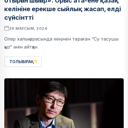
отырған шығар»: Орыс ата-ене қазақ
келініне ерекше сыйлық жасап, елді
сүйсінтті
26 МАУСЫМ, 2024
Олар халық арасында кеңінен тараған “Су тасушы
қыз” әнін айтқан
ТОЛЫҒЫРАҚ