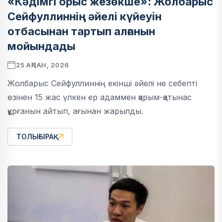
«Кәдімгі орыс жезөкше»: Жолбарыс
Сейфуллиннің әйелі күйеуін
отбасынан тартып алғанын
мойындады
25 АҚПАН, 2026
Жолбарыс Сейфуллиннің екінші әйелі не себепті
өзінен 15 жас үлкен ер адаммен қарым-қатынас
құрғанын айтып, ағынан жарылды.
ТОЛЫҒЫРАҚ