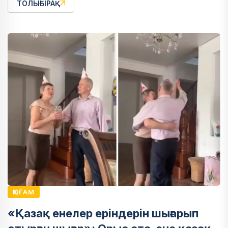
ТОЛЫҒЫРАҚ
ҚОҒАМ
«Қазақ енелер еріндерін шығарып