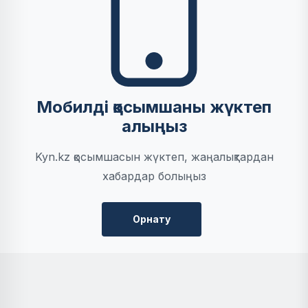
Мобилді қосымшаны жүктеп
алыңыз
Kyn.kz қосымшасын жүктеп, жаңалықтардан
хабардар болыңыз
Орнату