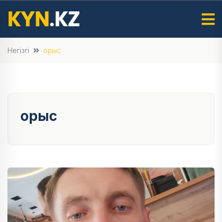
Негізгі
орыс
орыс