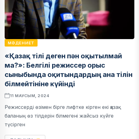
МӘДЕНИЕТ
«Қазақ тілі деген пән оқытылмай
ма?»: Белгілі режиссер орыс
сыныбында оқитындардың ана тілін
білмейтініне күйінді
11 МАУСЫМ, 2024
Режиссерді өзімен бірге лифтке кірген екі қазақ
баланың өз тілдерін білмегені жайсыз күйге
түсірген