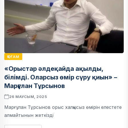
ҚОҒАМ
«Орыстар әлдеқайда ақылды,
білімді. Оларсыз өмір сүру қиын» –
Марғұлан Тұрсынов
26 МАУСЫМ, 2025
Марғұлан Тұрсынов орыс халқысыз өмірін елестете
алмайтынын жеткізді