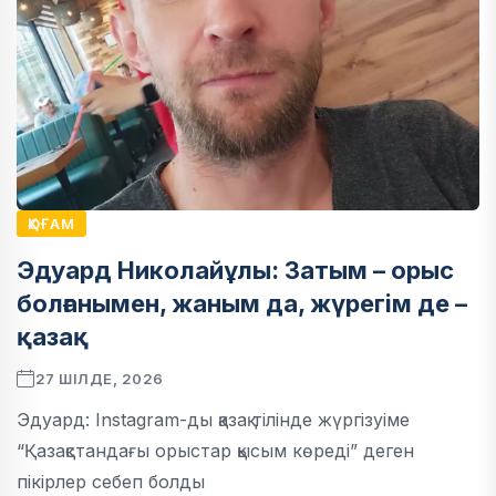
ҚОҒАМ
Эдуард Николайұлы: Затым – орыс
болғанымен, жаным да, жүрегім де –
қазақ
27 ШІЛДЕ, 2026
Эдуард: Instagram-ды қазақ тілінде жүргізуіме
“Қазақстандағы орыстар қысым көреді” деген
пікірлер себеп болды