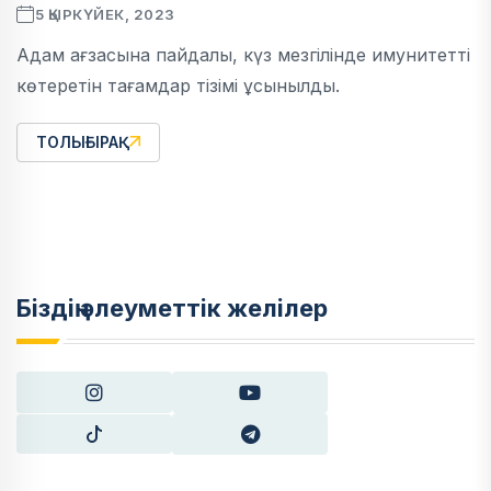
5 ҚЫРКҮЙЕК, 2023
Адам ағзасына пайдалы, күз мезгілінде имунитетті
көтеретін тағамдар тізімі ұсынылды.
ТОЛЫҒЫРАҚ
Біздің әлеуметтік желілер