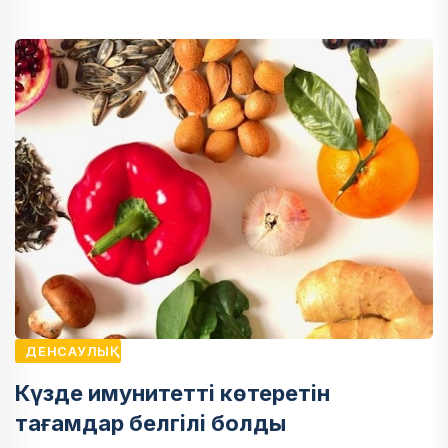
ДЕНСАУЛЫҚ
Күзде имунитетті көтеретін
тағамдар белгілі болды