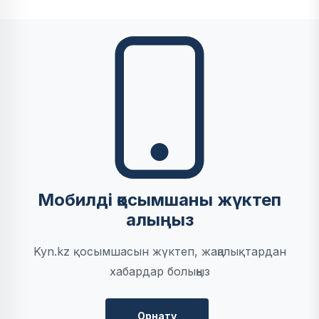
Мобилді қосымшаны жүктеп
алыңыз
Kyn.kz қосымшасын жүктеп, жаңалықтардан
хабардар болыңыз
Орнату