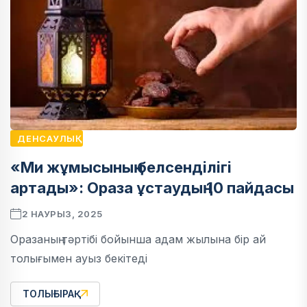
ДЕНСАУЛЫҚ
«Ми жұмысының белсенділігі
артады»: Ораза ұстаудың 10 пайдасы
2 НАУРЫЗ, 2025
Оразаның тәртібі бойынша адам жылына бір ай
толығымен ауыз бекітеді
ТОЛЫҒЫРАҚ