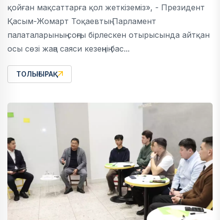
қойған мақсаттарға қол жеткіземіз», - Президент
Қасым-Жомарт Тоқаевтың Парламент
палаталарының соңғы бірлескен отырысында айтқан
осы сөзі жаңа саяси кезеңнің бас...
ТОЛЫҒЫРАҚ