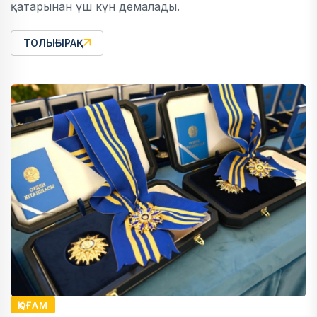
қатарынан үш күн демалады.
ТОЛЫҒЫРАҚ
ҚОҒАМ