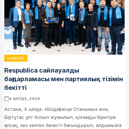
САЯСАТ
Respublica сайлауалды
бағдарламасы мен партиялық тізімін
бекітті
4 ШІЛДЕ, 2026
Астана, 4 шілде. «Біздің басқа Отанымыз жоқ.
Біртұтас ұлт болып жұмылып, қоғамды біріктіре
алсақ, кез келген белесті бағындырып, алдымызға