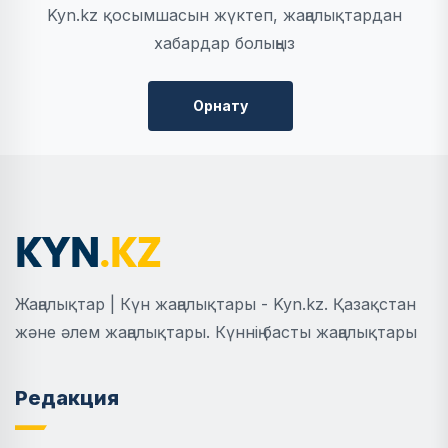
Kyn.kz қосымшасын жүктеп, жаңалықтардан
хабардар болыңыз
Орнату
Жаңалықтар | Күн жаңалықтары - Kyn.kz. Қазақстан
және әлем жаңалықтары. Күннің басты жаңалықтары
Редакция