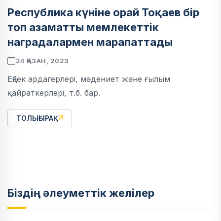
Республика күніне орай Тоқаев бір
топ азаматты мемлекеттік
наградалармен марапаттады
24 ҚАЗАН, 2023
Еңбек ардагерлері, мәдениет және ғылым
қайраткерлері, т.б. бар.
ТОЛЫҒЫРАҚ
Біздің әлеуметтік желілер