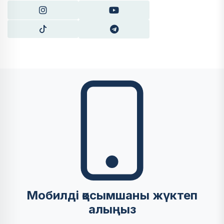
Мобилді қосымшаны жүктеп
алыңыз