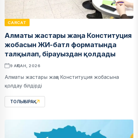
САЯСАТ
Алматы жастары жаңа Конституция
жобасын ЖИ-батл форматында
талқылап, бірауыздан қолдады
9 АҚПАН, 2026
Алматы жастары жаңа Конституция жобасына
қолдау білдірді
ТОЛЫҒЫРАҚ