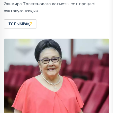
Эльмира Төлегеноваға қатысты сот процесі
аяқталуға жақын.
ТОЛЫҒЫРАҚ