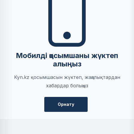
Мобилді қосымшаны жүктеп
алыңыз
Kyn.kz қосымшасын жүктеп, жаңалықтардан
хабардар болыңыз
Орнату