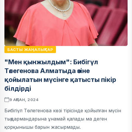
БАСТЫ ЖАҢАЛЫҚТАР
"Мен қынжылдым": Бибігүл
Төлегенова Алматыда өзіне
қойылатын мүсінге қатысты пікір
білдірді
9 АҚПАН, 2024
Бибігіүл Төлегенова көзі тірісінде қойылған мүсін
тыңдармандарына ұнамай қалады ма деген
қорқынышы барын жасырмады.