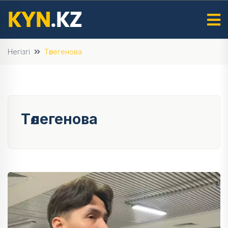
Негізгі
Төлегенова
Төлегенова