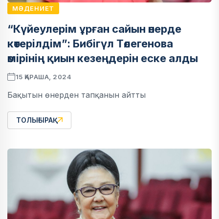
МӘДЕНИЕТ
“Күйеулерім ұрған сайын өнерде
көтерілдім”: Бибігүл Төлегенова
өмірінің қиын кезеңдерін еске алды
15 ҚАРАША, 2024
Бақытын өнерден тапқанын айтты
ТОЛЫҒЫРАҚ