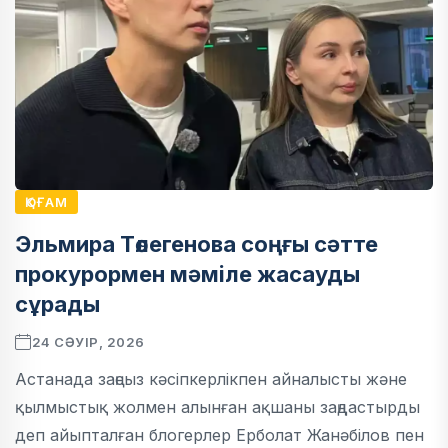
ҚОҒАМ
Эльмира Төлегенова соңғы сәтте
прокурормен мәміле жасауды
сұрады
24 СӘУІР, 2026
Астанада заңсыз кәсіпкерлікпен айналысты және
қылмыстық жолмен алынған ақшаны заңдастырды
деп айыпталған блогерлер Ерболат Жанәбілов пен