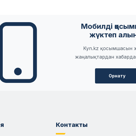
Мобилді қосы
жүктеп алы
Kyn.kz қосымшасын 
жаңалықтардан хабарда
Орнату
я
Контакты