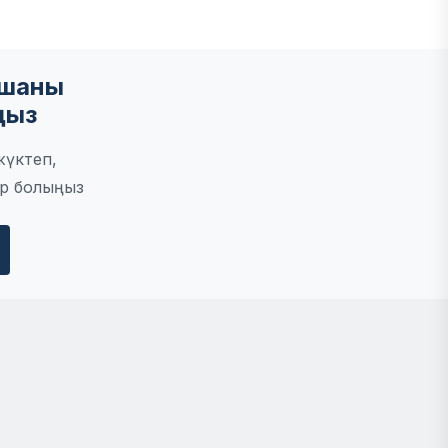
мшаны
ңыз
жүктеп,
р болыңыз