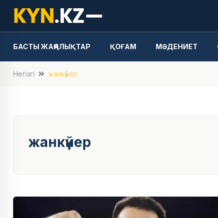
БАСТЫ ЖАҢАЛЫҚТАР
ҚОҒАМ
МӘДЕНИЕТ
Негізгі
жанкүйер
жанкүйер