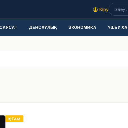
Кіру
САЯСАТ
ДЕНСАУЛЫҚ
ЭКОНОМИКА
ҮШБУ ХА
ҚОҒАМ