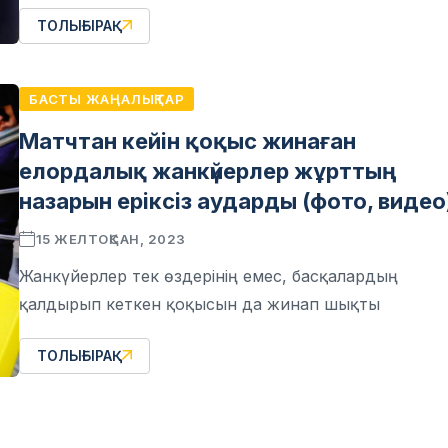
ТОЛЫҒЫРАҚ
БАСТЫ ЖАҢАЛЫҚТАР
Матчтан кейін қоқыс жинаған
елордалық жанкүйерлер жұрттың
назарын еріксіз аударды (фото, видео
15 ЖЕЛТОҚСАН, 2023
Жанкүйерлер тек өздерінің емес, басқалардың
қалдырып кеткен қоқысын да жинап шықты
ТОЛЫҒЫРАҚ