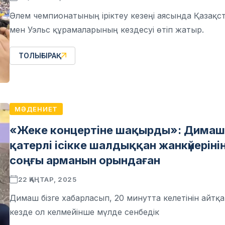
Әлем чемпионатының іріктеу кезеңі аясында Қазақс
мен Уэльс құрамаларының кездесуі өтіп жатыр.
ТОЛЫҒЫРАҚ
МӘДЕНИЕТ
«Жеке концертіне шақырды»: Димаш
қатерлі ісікке шалдыққан жанкүйеріні
соңғы арманын орындаған
22 ҚАҢТАР, 2025
Димаш бізге хабарласып, 20 минутта келетінін айтқ
кезде ол келмейінше мүлде сенбедік