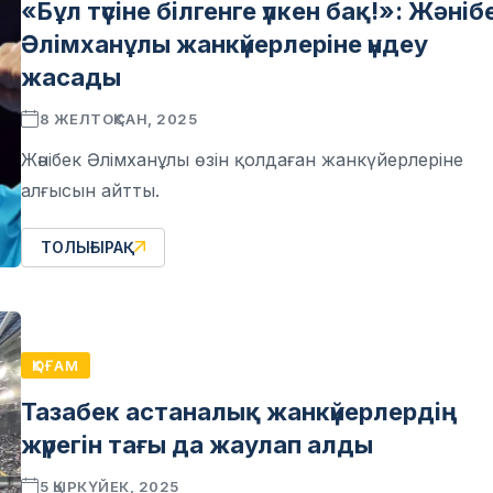
«Бұл түсіне білгенге үлкен бақ!»: Жәніб
Әлімханұлы жанкүйерлеріне үндеу
жасады
8 ЖЕЛТОҚСАН, 2025
Жәнібек Әлімханұлы өзін қолдаған жанкүйерлеріне
алғысын айтты.
ТОЛЫҒЫРАҚ
ҚОҒАМ
Тазабек астаналық жанкүйерлердің
жүрегін тағы да жаулап алды
5 ҚЫРКҮЙЕК, 2025