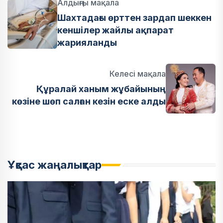
Алдыңғы мақала
Шахтадағы өрттен зардап шеккен
кеншілер жайлы ақпарат
жарияланды
Келесі мақала
Құралай ханым жұбайының
көзіне шөп салған кезін еске алды
Ұқсас жаңалықтар