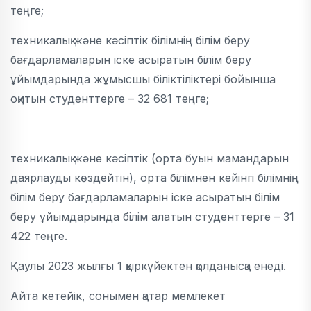
теңге;
техникалық және кәсіптік білімнің білім беру
бағдарламаларын іске асыратын білім беру
ұйымдарында жұмысшы біліктіліктері бойынша
оқитын студенттерге – 32 681 теңге;
техникалық және кәсіптік (орта буын мамандарын
даярлауды көздейтін), орта білімнен кейінгі білімнің
білім беру бағдарламаларын іске асыратын білім
беру ұйымдарында білім алатын студенттерге – 31
422 теңге.
Қаулы 2023 жылғы 1 қыркүйектен қолданысқа енеді.
Айта кетейік, сонымен қатар мемлекет