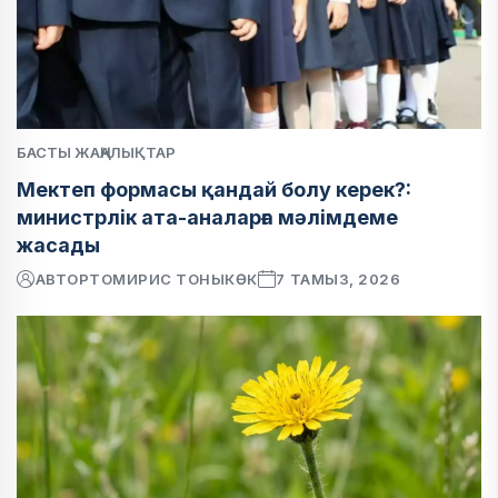
БАСТЫ ЖАҢАЛЫҚТАР
Мектеп формасы қандай болу керек?:
министрлік ата-аналарға мәлімдеме
жасады
АВТОР
ТОМИРИС ТОНЫКӨК
7 ТАМЫЗ, 2026