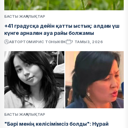
БАСТЫ ЖАҢАЛЫҚТАР
+41 градусқа дейін қатты ыстық: алдағы үш
күнге арналған ауа райы болжамы
АВТОР
ТОМИРИС ТОНЫКӨК
7 ТАМЫЗ, 2026
БАСТЫ ЖАҢАЛЫҚТАР
"Бәрі менің келісімімсіз болды": Нұрай