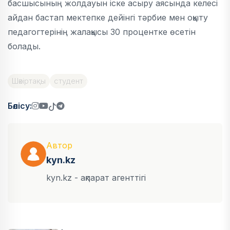
басшысының жолдауын іске асыру аясында келесі
айдан бастап мектепке дейінгі тәрбие мен оқыту
педагогтерінің жалақысы 30 процентке өсетін
болады.
Шәкіртақы
студент
Бөлісу:
Автор
kyn.kz
kyn.kz - ақпарат агенттігі