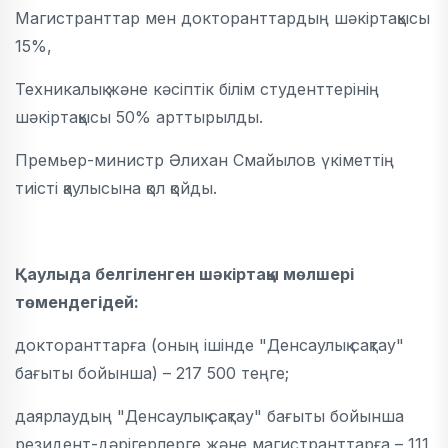
Магистранттар мен докторанттардың шәкіртақысы
15%,
Техникалық және кәсіптік білім студенттерінің
шәкіртақысы 50% арттырылды.
Премьер-министр Әлихан Смайылов үкіметтің
тиісті қаулысына қол қойды.
Қаулыда белгіленген шәкіртақы мөлшері
төмендегідей:
докторанттарға (оның ішінде "Денсаулық сақтау"
бағыты бойынша) – 217 500 теңге;
даярлаудың "Денсаулық сақтау" бағыты бойынша
резидент-дәрігерлерге және магистранттарға – 111