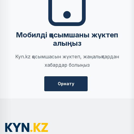
Мобилді қосымшаны жүктеп
алыңыз
Kyn.kz қосымшасын жүктеп, жаңалықтардан
хабардар болыңыз
Орнату