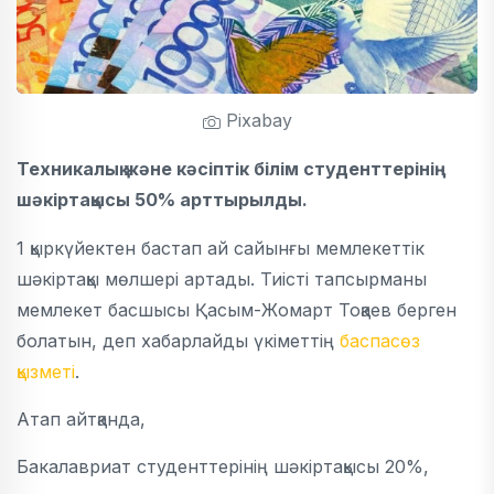
Pixabay
Техникалық және кәсіптік білім студенттерінің
шәкіртақысы 50% арттырылды.
1 қыркүйектен бастап ай сайынғы мемлекеттік
шәкіртақы мөлшері артады. Тиісті тапсырманы
мемлекет басшысы Қасым-Жомарт Тоқаев берген
болатын, деп хабарлайды үкіметтің
баспасөз
қызметі
.
Атап айтқанда,
Бакалавриат студенттерінің шәкіртақысы 20%,