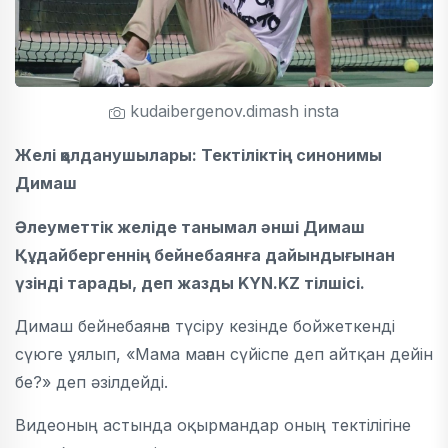
kudaibergenov.dimash insta
Желі қолданушылары: Тектіліктің синонимы
Димаш
Әлеуметтік желіде танымал әнші Димаш
Құдайбергеннің бейнебаянға дайындығынан
үзінді тарады, деп жазды KYN.KZ тілшісі.
Димаш бейнебаянға түсіру кезінде бойжеткенді
сүюге ұялып, «Мама маған сүйіспе деп айтқан дейін
бе?» деп әзілдейді.
Видеоның астында оқырмандар оның тектілігіне