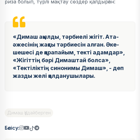
риза болып, түрлі мақтау сөздер қалдырған:
«Димаш ақылды, тәрбиелі жігіт. Ата-
әжесінің жақсы тәрбиесін алған. Әке-
шешесі де қарапайым, текті адамдар»,
«Жігіттің бәрі Димаштай болса»,
«Тектіліктің синонимы Димаш», - деп
жазды желі қолданушылары.
Димаш Құдайберген
Бөлісу: