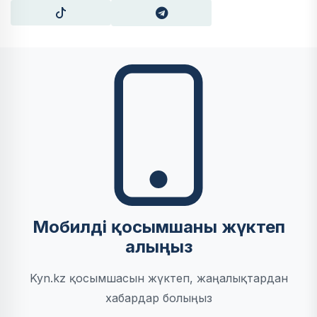
Мобилді қосымшаны жүктеп
алыңыз
Kyn.kz қосымшасын жүктеп, жаңалықтардан
хабардар болыңыз