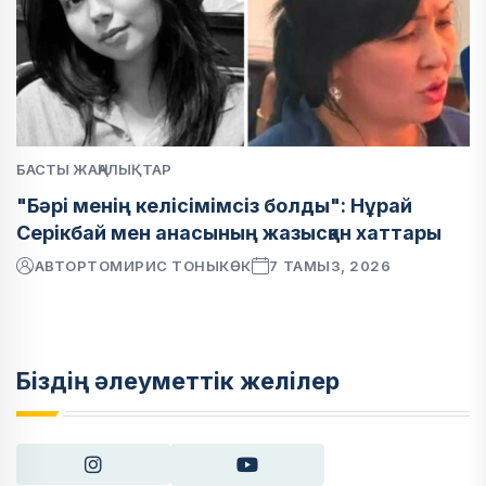
БАСТЫ ЖАҢАЛЫҚТАР
"Бәрі менің келісімімсіз болды": Нұрай
Серікбай мен анасының жазысқан хаттары
АВТОР
ТОМИРИС ТОНЫКӨК
7 ТАМЫЗ, 2026
Біздің әлеуметтік желілер