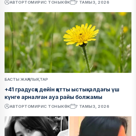
АВТОР
ТОМИРИС ТОНЫКӨК
7 ТАМЫЗ, 2026
БАСТЫ ЖАҢАЛЫҚТАР
+41 градусқа дейін қатты ыстық: алдағы үш
күнге арналған ауа райы болжамы
АВТОР
ТОМИРИС ТОНЫКӨК
7 ТАМЫЗ, 2026