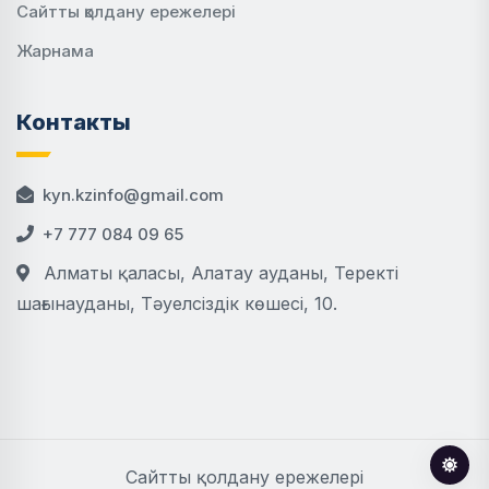
Сайтты қолдану ережелері
Жарнама
Контакты
kyn.kzinfo@gmail.com
+7 777 084 09 65
Алматы қаласы, Алатау ауданы, Теректі
шағынауданы, Тәуелсіздік көшесі, 10.
Сайтты қолдану ережелері