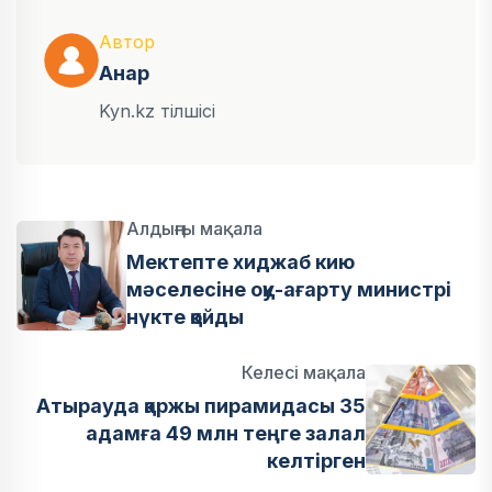
Автор
Анар
Kyn.kz тілшісі
Алдыңғы мақала
Мектепте хиджаб кию
мәселесіне оқу-ағарту министрі
нүкте қойды
Келесі мақала
Атырауда қаржы пирамидасы 35
адамға 49 млн теңге залал
келтірген