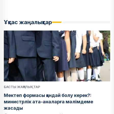
Ұқсас жаңалықтар
БАСТЫ ЖАҢАЛЫҚТАР
Мектеп формасы қандай болу керек?:
министрлік ата-аналарға мәлімдеме
жасады