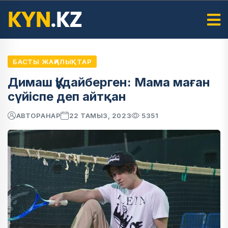
БАСТЫ ЖАҢАЛЫҚТАР
Димаш Құдайберген: Мама маған
сүйіспе деп айтқан
АВТОР
АНАР
22 ТАМЫЗ, 2023
5351