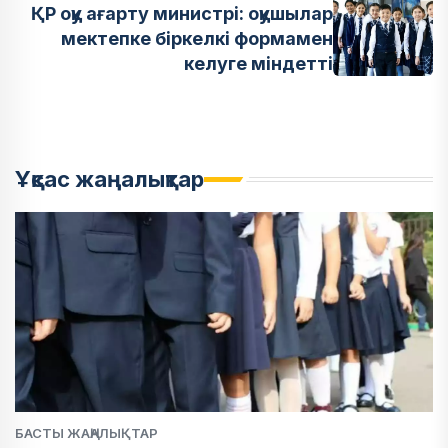
ҚР оқу ағарту министрі: оқушылар
мектепке біркелкі формамен
келуге міндетті
Ұқсас жаңалықтар
БАСТЫ ЖАҢАЛЫҚТАР