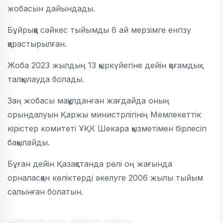
жобасын дайындады.
Бұйрыққа сәйкес тыйымды 6 ай мерзімге енгізу
қарастырылған.
Жоба 2023 жылдың 13 қыркүйегіне дейін қоғамдық
талқылауда болады.
Заң жобасы мақұлданған жағдайда оның
орындалуын Қаржы министрлігінің Мемлекеттік
кірістер комитеті ҰҚК Шекара қызметімен бірлесіп
бақылайды.
Бұған дейін Қазақстанда рөлі оң жағында
орналасқан көліктерді әкелуге 2006 жылы тыйым
салынған болатын.