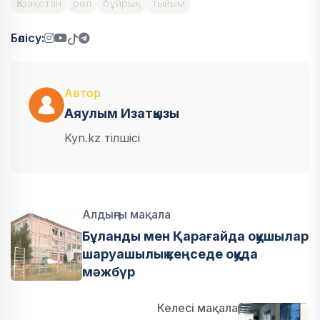
Қазақстан
рөл
бұйрық
тыйым
Бөлісу:
Автор
Аяулым Изатқызы
Kyn.kz тілшісі
Алдыңғы мақала
Бұланды мен Қарағайда оқушылар
шаруашылық кеңседе оқуда
мәжбүр
Келесі мақала