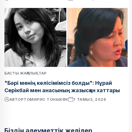
БАСТЫ ЖАҢАЛЫҚТАР
"Бәрі менің келісімімсіз болды": Нұрай
Серікбай мен анасының жазысқан хаттары
АВТОР
ТОМИРИС ТОНЫКӨК
7 ТАМЫЗ, 2026
Біздің әлеуметтік желілер