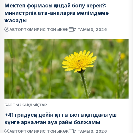
Мектеп формасы қандай болу керек?:
министрлік ата-аналарға мәлімдеме
жасады
АВТОР
ТОМИРИС ТОНЫКӨК
7 ТАМЫЗ, 2026
БАСТЫ ЖАҢАЛЫҚТАР
+41 градусқа дейін қатты ыстық: алдағы үш
күнге арналған ауа райы болжамы
АВТОР
ТОМИРИС ТОНЫКӨК
7 ТАМЫЗ, 2026