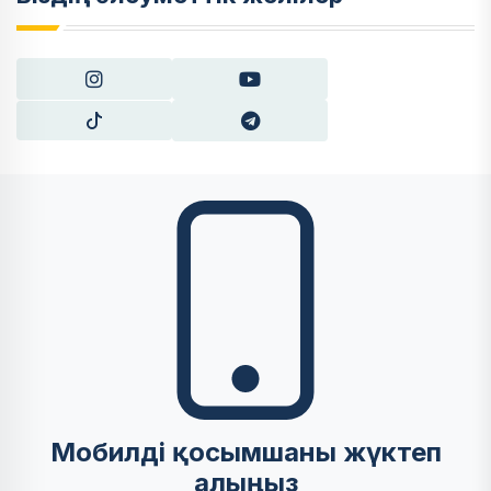
Мобилді қосымшаны жүктеп
алыңыз