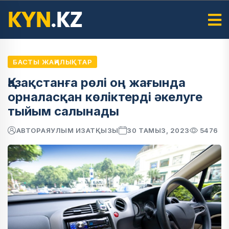
БАСТЫ ЖАҢАЛЫҚТАР
Қазақстанға рөлі оң жағында
орналасқан көліктерді әкелуге
тыйым салынады
АВТОР
АЯУЛЫМ ИЗАТҚЫЗЫ
30 ТАМЫЗ, 2023
5476