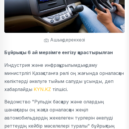
Ашық дереккөзі
Бұйрықты 6 ай мерзімге енгізу қарастырылған
Индустрия және инфрақұрылымдық даму
министрлігі Қазақстанға рөлі оң жағында орналасқан
көліктерді әкелуге тыйым салуды ұсынды, деп
хабарлайды
KYN.KZ
тілшісі.
Ведомство "Рульдік басқару және олардың
шанақтары оң жақта орналасқан жеңіл
автомобильдердің жекелеген түрлерін әкелуді
реттеудің кейбір мәселелері туралы" бұйрықтың