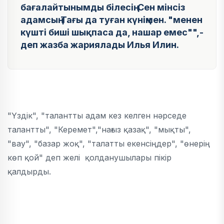
бағалайтынымды білесің. Сен мінсіз
адамсың.Тағы да туған күніңмен. "менен
күшті биші шықпаса да, нашар емес"",-
деп жазба жариялады Илья Илин.
"Үздік", "талантты адам кез келген нәрседе
талантты", "Керемет","нағыз қазақ", "мықты",
"вау", "базар жоқ", "талатты екенсіңдер", "өнерің
көп қой" деп желі қолданушылары пікір
қалдырды.