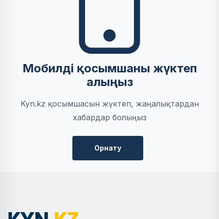
Мобилді қосымшаны жүктеп
алыңыз
Kyn.kz қосымшасын жүктеп, жаңалықтардан
хабардар болыңыз
Орнату