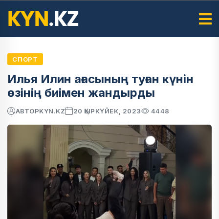
СПОРТ
Илья Илин ағасының туған күнін
өзінің биімен жандырды
АВТОР
KYN.KZ
20 ҚЫРКҮЙЕК, 2023
4448