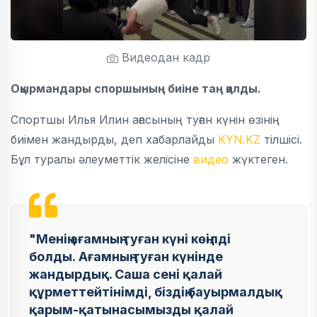
Видеодан кадр
Оқырмандары споршының биіне таң қалды.
Спортшы Илья Илин ағасының туған күнін өзінің
биімен жандырды, деп хабарлайды
KYN.KZ
тілшісі.
Бұл туралы әлеуметтік желісіне
видео
жүктеген.
"Менің ағамның туған күні көңілді
болды. Ағамның туған күнінде
жандырдық. Саша сені қалай
құрметтейтінімді, біздің бауырмалдық
қарым-қатынасымызды қалай