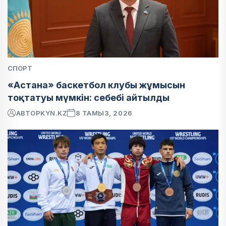
СПОРТ
«Астана» баскетбол клубы жұмысын
тоқтатуы мүмкін: себебі айтылды
АВТОР
KYN.KZ
8 ТАМЫЗ, 2026