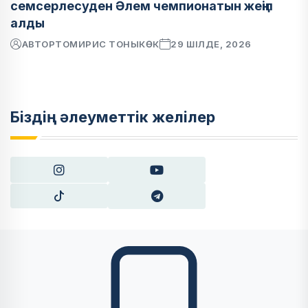
семсерлесуден Әлем чемпионатын жеңіп
алды
АВТОР
ТОМИРИС ТОНЫКӨК
29 ШІЛДЕ, 2026
Біздің әлеуметтік желілер