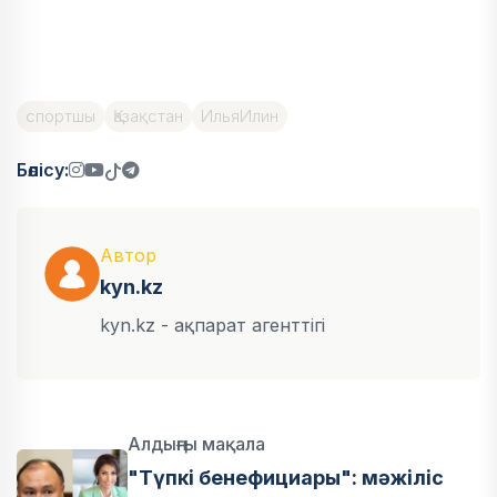
спортшы
Қазақстан
ИльяИлин
Бөлісу:
Автор
kyn.kz
kyn.kz - ақпарат агенттігі
Алдыңғы мақала
"Түпкі бенефициары": мәжіліс