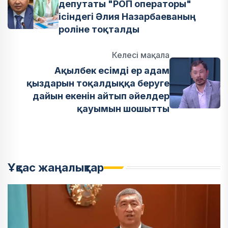
депутаты "РОП операторы"
ісіндегі Әлия Назарбаеваның
роліне тоқталды
Келесі мақала
Ақылбек есімді ер адам
қыздарын тоқалдыққа беруге
дайын екенін айтып әйелдер
қауымын шошытты
Ұқсас жаңалықтар