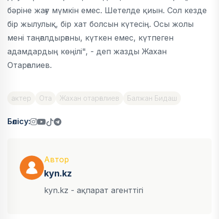
бәріне жағу мүмкін емес. Шетелде қиын. Сол кезде
бір жылулық, бір хат болсын күтесің. Осы жолы
мені таңғалдырғаны, күткен емес, күтпеген
адамдардың көңілі", - деп жазды Жахан
Отарғалиев.
актер
Ота
Жахан отарғалиев
Балжан Бидаш
Бөлісу:
Автор
kyn.kz
kyn.kz - ақпарат агенттігі