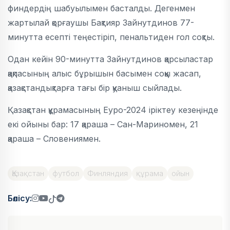
финдердің шабуылымен басталды. Дегенмен
жартылай қорғаушы Бақтияр Зайнутдинов 77-
минутта есепті теңестіріп, пенальтиден гол соқты.
Одан кейін 90-минутта Зайнутдинов қарсыластар
қақпасының алыс бұрышын басымен соққы жасап,
қазақстандықтарға тағы бір қуаныш сыйлады.
Қазақстан құрамасының Еуро-2024 іріктеу кезеңінде
екі ойыны бар: 17 қараша – Сан-Мариномен, 21
қараша – Словениямен.
Қазақстан
футбол
Финляндия
құрама
ойын
Бөлісу: