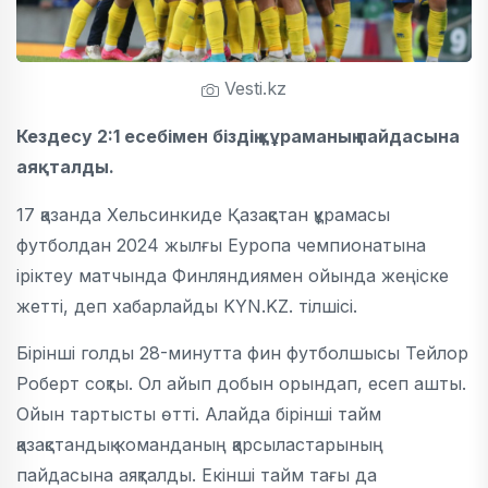
Vesti.kz
Кездесу 2:1 есебімен біздің құраманың пайдасына
аяқталды.
17 қазанда Хельсинкиде Қазақстан құрамасы
футболдан 2024 жылғы Еуропа чемпионатына
іріктеу матчында Финляндиямен ойында жеңіске
жетті, деп хабарлайды KYN.KZ. тілшісі.
Бірінші голды 28-минутта фин футболшысы Тейлор
Роберт соқты. Ол айып добын орындап, есеп ашты.
Ойын тартысты өтті. Алайда бірінші тайм
қазақстандық команданың қарсыластарының
пайдасына аяқталды. Екінші тайм тағы да