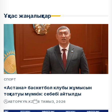
Ұқсас жаңалықтар
СПОРТ
«Астана» баскетбол клубы жұмысын
тоқтатуы мүмкін: себебі айтылды
АВТОР
KYN.KZ
8 ТАМЫЗ, 2026