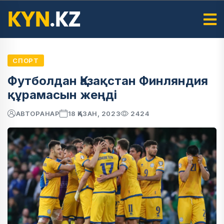
СПОРТ
Футболдан Қазақстан Финляндия
құрамасын жеңді
АВТОР
АНАР
18 ҚАЗАН, 2023
2424