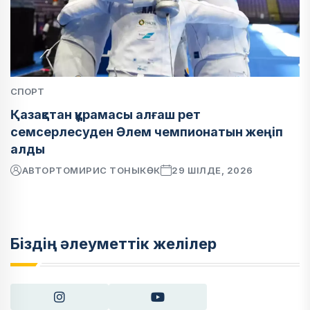
СПОРТ
Қазақстан құрамасы алғаш рет
семсерлесуден Әлем чемпионатын жеңіп
алды
АВТОР
ТОМИРИС ТОНЫКӨК
29 ШІЛДЕ, 2026
Біздің әлеуметтік желілер