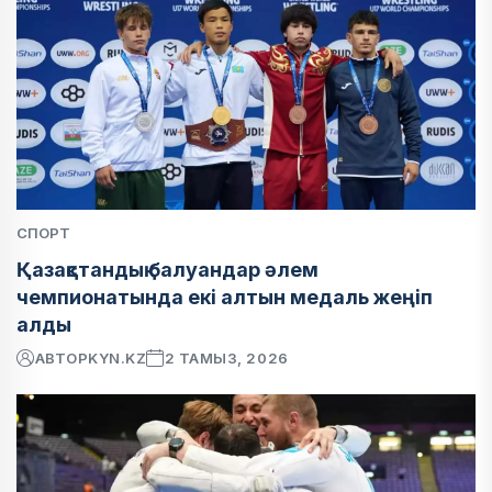
СПОРТ
Қазақстандық балуандар әлем
чемпионатында екі алтын медаль жеңіп
алды
АВТОР
KYN.KZ
2 ТАМЫЗ, 2026