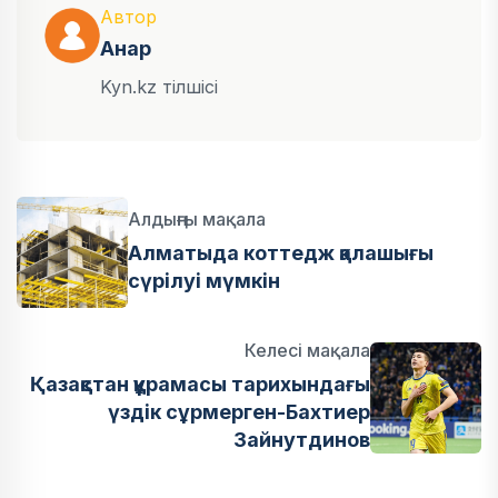
Автор
Анар
Kyn.kz тілшісі
Алдыңғы мақала
Алматыда коттедж қалашығы
сүрілуі мүмкін
Келесі мақала
Қазақстан құрамасы тарихындағы
үздік сұрмерген-Бахтиер
Зайнутдинов