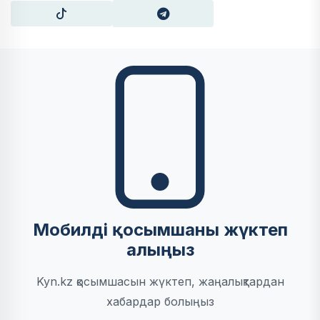
Мобилді қосымшаны жүктеп
алыңыз
Kyn.kz қосымшасын жүктеп, жаңалықтардан
хабардар болыңыз