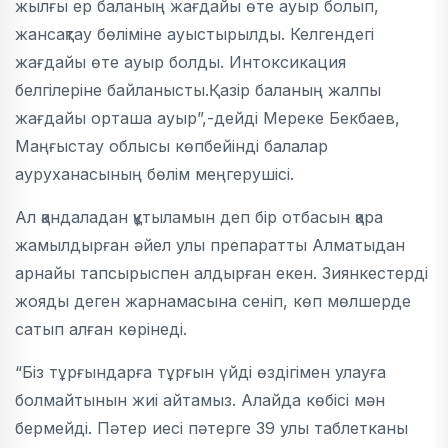
жылғы ер баланың жағдайы өте ауыр болып,
жансақтау бөліміне ауыстырылды. Келгендегі
жағдайы өте ауыр болды. Интоксикация
белгілеріне байланысты.Қазір баланың жалпы
жағдайы орташа ауыр”,-дейді Мереке Бекбаев,
Маңғыстау облысы көпбейінді балалар
ауруханасының бөлім меңгерушісі.
Ал қандаладан құтыламын деп бір отбасын қара
жамылдырған әйел улы препаратты Алматыдан
арнайы тапсырыспен алдырған екен. Зиянкестерді
жояды деген жарнамасына сеніп, көп мөлшерде
сатып алған көрінеді.
“Біз тұрғындарға тұрғын үйді өздігімен улауға
болмайтынын жиі айтамыз. Алайда көбісі мән
бермейді. Пәтер иесі пәтерге 39 улы таблетканы