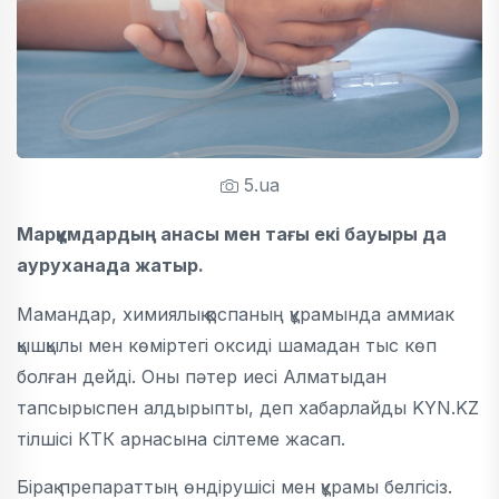
5.ua
Марқұмдардың анасы мен тағы екі бауыры да
ауруханада жатыр.
Мамандар, химиялық қоспаның құрамында аммиак
қышқылы мен көміртегі оксиді шамадан тыс көп
болған дейді. Оны пәтер иесі Алматыдан
тапсырыспен алдырыпты, деп хабарлайды KYN.KZ
тілшісі КТК арнасына сілтеме жасап.
Бірақ препараттың өндірушісі мен құрамы белгісіз.