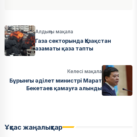
Алдыңғы мақала
Газа секторында Қазақстан
азаматы қаза тапты
Келесі мақала
Бұрынғы әділет министрі Марат
Бекетаев қамауға алынды
Ұқсас жаңалықтар