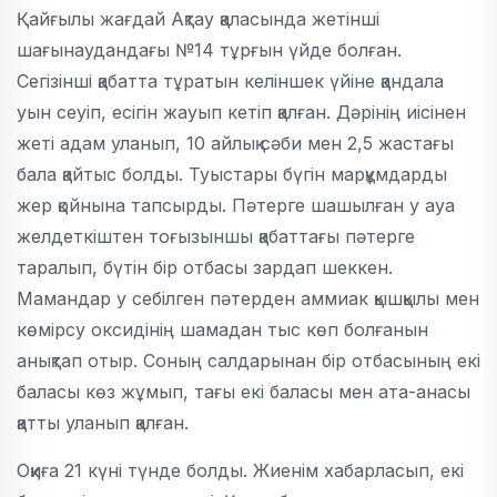
Қайғылы жағдай Ақтау қаласында жетінші
шағынаудандағы №14 тұрғын үйде болған.
Сегізінші қабатта тұратын келіншек үйіне қандала
уын сеуіп, есігін жауып кетіп қалған. Дәрінің иісінен
жеті адам уланып, 10 айлық сәби мен 2,5 жастағы
бала қайтыс болды. Туыстары бүгін марқұмдарды
жер қойнына тапсырды. Пәтерге шашылған у ауа
желдеткіштен тоғызыншы қабаттағы пәтерге
таралып, бүтін бір отбасы зардап шеккен.
Мамандар у себілген пәтерден аммиак қышқылы мен
көмірсу оксидінің шамадан тыс көп болғанын
анықтап отыр. Соның салдарынан бір отбасының екі
баласы көз жұмып, тағы екі баласы мен ата-анасы
қатты уланып қалған.
Оқиға 21 күні түнде болды. Жиенім хабарласып, екі