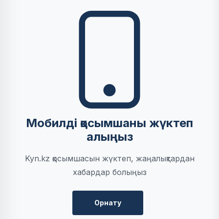
Мобилді қосымшаны жүктеп
алыңыз
Kyn.kz қосымшасын жүктеп, жаңалықтардан
хабардар болыңыз
Орнату