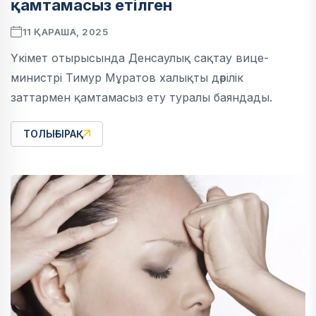
қамтамасыз етілген
11 ҚАРАША, 2025
Үкімет отырысында Денсаулық сақтау вице-
министрі Тимур Мұратов халықты дәрілік
заттармен қамтамасыз ету туралы баяндады.
ТОЛЫҒЫРАҚ