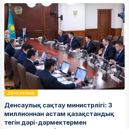
ДЕНСАУЛЫҚ
Денсаулық сақтау министрлігі: 3
миллионнан астам қазақстандық
тегін дәрі-дәрмектермен