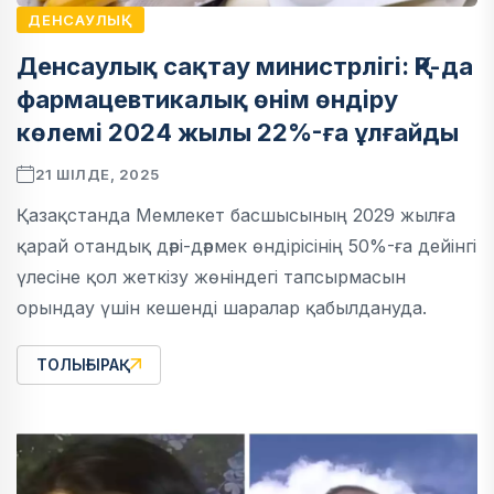
ДЕНСАУЛЫҚ
Денсаулық сақтау министрлігі: ҚР-да
фармацевтикалық өнім өндіру
көлемі 2024 жылы 22%-ға ұлғайды
21 ШІЛДЕ, 2025
Қазақстанда Мемлекет басшысының 2029 жылға
қарай отандық дәрі-дәрмек өндірісінің 50%-ға дейінгі
үлесіне қол жеткізу жөніндегі тапсырмасын
орындау үшін кешенді шаралар қабылдануда.
ТОЛЫҒЫРАҚ