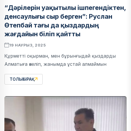
“Дәрілерін уақытылы ішпегендіктен,
денсаулығы сыр берген”: Руслан
Өтепбай тағы да қыздардың
жағдайын біліп қайтты
19 НАУРЫЗ, 2025
Құрметті оқырман, мен бұрынғыдай қыздарды
Алматыға әкеліп, жанымда ұстай алмаймын
ТОЛЫҒЫРАҚ