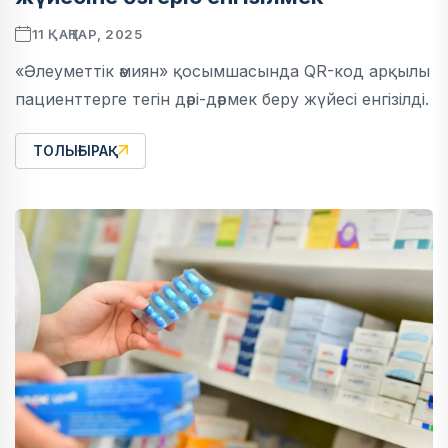
11 ҚАҢТАР, 2025
«Әлеуметтік әмиян» қосымшасында QR-код арқылы
пациенттерге тегін дәрі-дәрмек беру жүйесі енгізілді.
ТОЛЫҒЫРАҚ