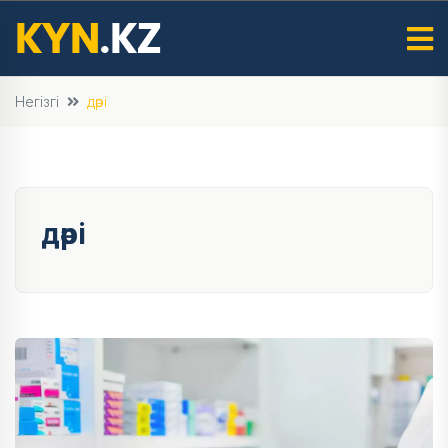
Негізгі
дәрі
дәрі