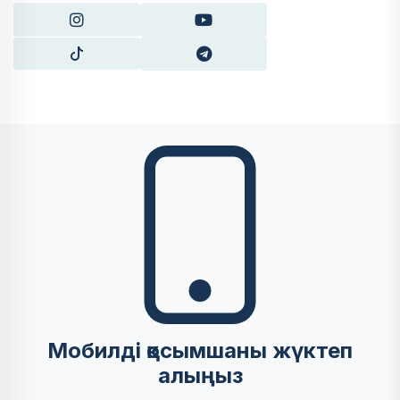
Мобилді қосымшаны жүктеп
алыңыз