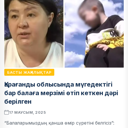
БАСТЫ ЖАҢАЛЫҚТАР
Қарағанды облысында мүгедектігі
бар балаға мерзімі өтіп кеткен дәрі
берілген
17 МАУСЫМ, 2025
“Балаларымыздың қанша өмір сүретіні белгісіз”: