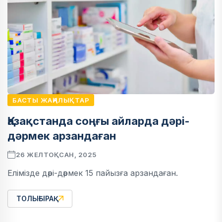
БАСТЫ ЖАҢАЛЫҚТАР
Қазақстанда соңғы айларда дәрі-
дәрмек арзандаған
26 ЖЕЛТОҚСАН, 2025
Елімізде дәрі-дәрмек 15 пайызға арзандаған.
ТОЛЫҒЫРАҚ