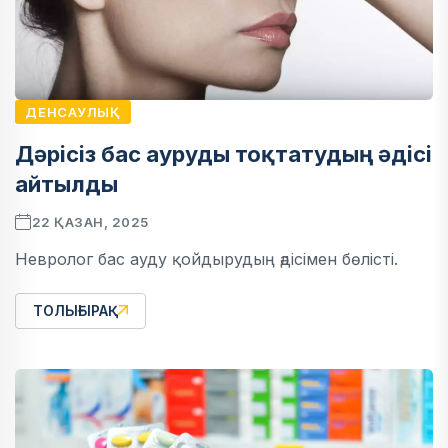
ДЕНСАУЛЫҚ
Дәрісіз бас ауруды тоқтатудың әдісі
айтылды
22 ҚАЗАН, 2025
Невролог бас ауду қойдырудың әдісімен бөлісті.
ТОЛЫҒЫРАҚ