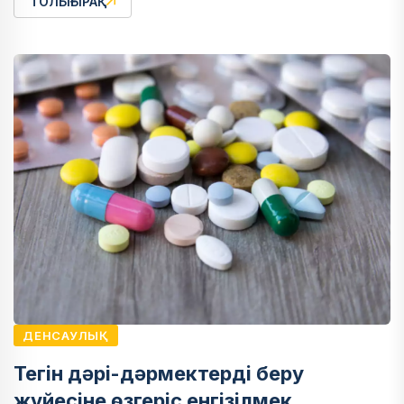
ТОЛЫҒЫРАҚ
ДЕНСАУЛЫҚ
Тегін дәрі-дәрмектерді беру
жүйесіне өзгеріс енгізілмек