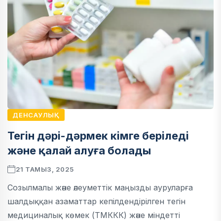
ДЕНСАУЛЫҚ
Тегін дәрі-дәрмек кімге беріледі
және қалай алуға болады
21 ТАМЫЗ, 2025
Созылмалы және әлеуметтік маңызды ауруларға
шалдыққан азаматтар кепілдендірілген тегін
медициналық көмек (ТМККК) және міндетті