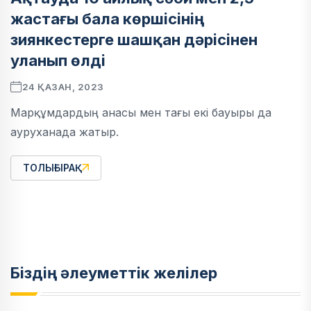
жастағы бала көршісінің
зиянкестерге шашқан дәрісінен
уланып өлді
24 ҚАЗАН, 2023
Марқұмдардың анасы мен тағы екі бауыры да
ауруханада жатыр.
ТОЛЫҒЫРАҚ
Біздің әлеуметтік желілер