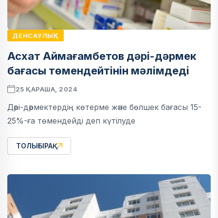
ДЕНСАУЛЫҚ
Асхат Аймағамбетов дәрі-дәрмек
бағасы төмендейтінін мәлімдеді
25 ҚАРАША, 2024
Дәрі-дәрмектердің көтерме және бөлшек бағасы 15-
25%-ға төмендейді деп күтілуде
ТОЛЫҒЫРАҚ