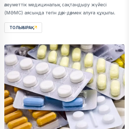
әлеуметтік медициналық сақтандыру жүйесі
(МӘМС) аясында тегін дәрі-дәрмек алуға құқылы.
ТОЛЫҒЫРАҚ