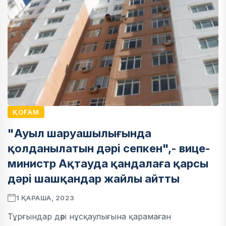
ҚОҒАМ
"Ауыл шаруашылығында
қолданылатын дәрі сепкен",- вице-
министр Ақтауда қандалаға қарсы
дәрі шашқандар жайлы айтты
1 ҚАРАША, 2023
Тұрғындар дәрі нұсқаулығына қарамаған