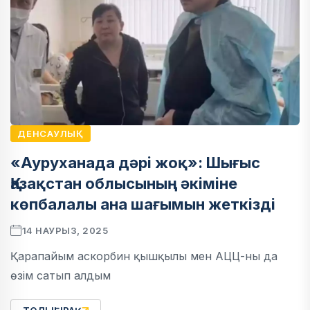
ДЕНСАУЛЫҚ
«Ауруханада дәрі жоқ»: Шығыс
Қазақстан облысының әкіміне
көпбалалы ана шағымын жеткізді
14 НАУРЫЗ, 2025
Қарапайым аскорбин қышқылы мен АЦЦ-ны да
өзім сатып алдым