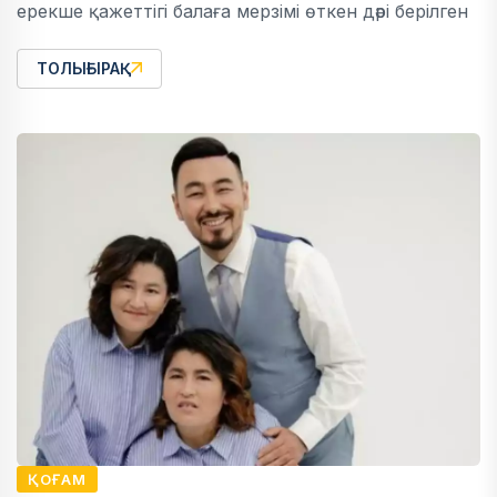
ерекше қажеттігі балаға мерзімі өткен дәрі берілген
ТОЛЫҒЫРАҚ
ҚОҒАМ