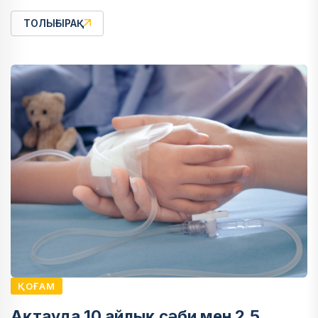
ТОЛЫҒЫРАҚ
ҚОҒАМ
Ақтауда 10 айлық сәби мен 2,5