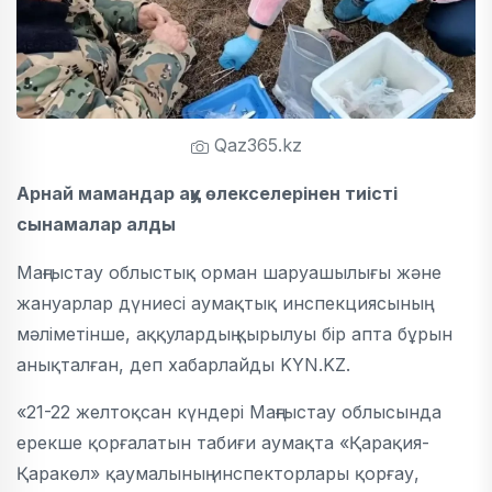
Qaz365.kz
Арнай мамандар аққу өлекселерінен тиісті
сынамалар алды
Маңғыстау облыстық орман шаруашылығы және
жануарлар дүниесі аумақтық инспекциясының
мәліметінше, аққулардың қырылуы бір апта бұрын
анықталған, деп хабарлайды KYN.KZ.
«21-22 желтоқсан күндері Маңғыстау облысында
ерекше қорғалатын табиғи аумақта «Қарақия-
Қаракөл» қаумалының инспекторлары қорғау,