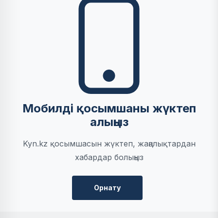
Мобилді қосымшаны жүктеп
алыңыз
Kyn.kz қосымшасын жүктеп, жаңалықтардан
хабардар болыңыз
Орнату