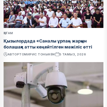
ҚОҒАМ
Қызылордада «Саналы ұрпақ – жарқын
болашақ» атты кеңейтілген мәжіліс өтті
АВТОР
ТОМИРИС ТОНЫКӨК
5 ТАМЫЗ, 2026