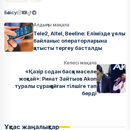
Бөлісу:
Алдыңғы мақала
Tele2, Altel, Beeline: Елімізде ұялы
байланыс операторларына
қатысты тергеу басталды
Келесі мақала
«Қазір содан басқа мәселе
жоқтай»: Ринат Зайтыов Akon
туралы сұрақ қойған тілшіге тап
берді
Ұқсас жаңалықтар