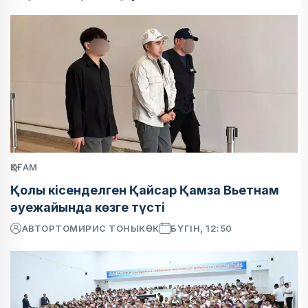
ҚОҒАМ
Қолы кісенделген Қайсар Қамза Вьетнам
әуежайында көзге түсті
АВТОР
ТОМИРИС ТОНЫКӨК
БҮГІН, 12:50