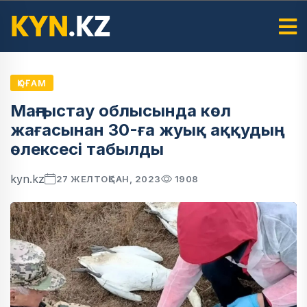
ҚОҒАМ
Маңғыстау облысында көл
жағасынан 30-ға жуық аққудың
өлексесі табылды
kyn.kz
27 ЖЕЛТОҚСАН, 2023
1908