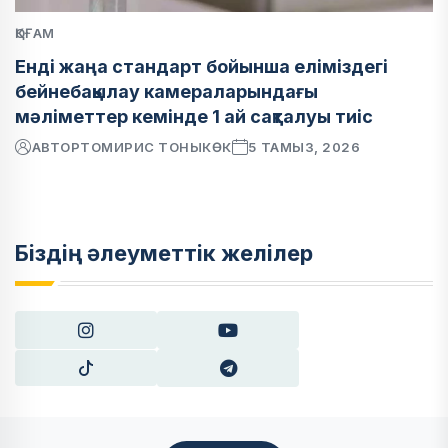
ҚОҒАМ
Енді жаңа стандарт бойынша еліміздегі
бейнебақылау камераларындағы
мәліметтер кемінде 1 ай сақталуы тиіс
АВТОР
ТОМИРИС ТОНЫКӨК
5 ТАМЫЗ, 2026
Біздің әлеуметтік желілер