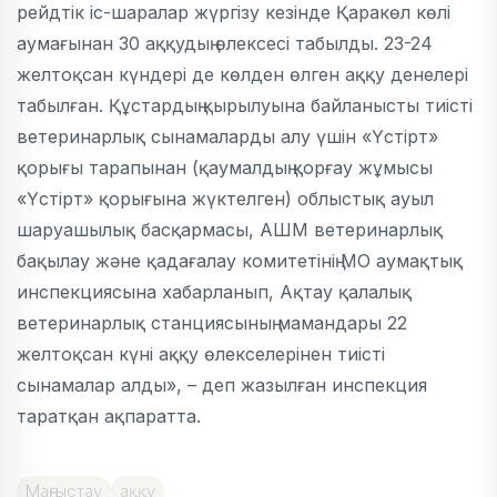
рейдтік іс-шаралар жүргізу кезінде Қаракөл көлі
аумағынан 30 аққудың өлексесі табылды. 23-24
желтоқсан күндері де көлден өлген аққу денелері
табылған. Құстардың қырылуына байланысты тиісті
ветеринарлық сынамаларды алу үшін «Үстірт»
қорығы тарапынан (қаумалдың қорғау жұмысы
«Үстірт» қорығына жүктелген) облыстық ауыл
шаруашылық басқармасы, АШМ ветеринарлық
бақылау және қадағалау комитетінің МО аумақтық
инспекциясына хабарланып, Ақтау қалалық
ветеринарлық станциясының мамандары 22
желтоқсан күні аққу өлекселерінен тиісті
сынамалар алды», – деп жазылған инспекция
таратқан ақпаратта.
Маңғыстау
аққу