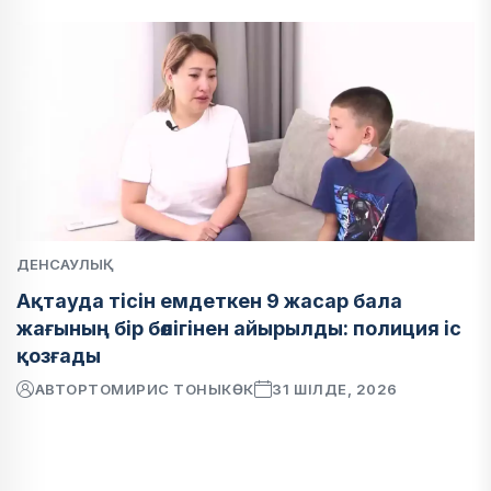
ДЕНСАУЛЫҚ
Ақтауда тісін емдеткен 9 жасар бала
жағының бір бөлігінен айырылды: полиция іс
қозғады
АВТОР
ТОМИРИС ТОНЫКӨК
31 ШІЛДЕ, 2026