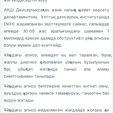
жиі кездеседітін ауру
АҚШ Денсаулық сақтау және халыққа қызмет көрсету
департаментінің Ұлттық денсаулық институтында
(NIH) жарияланған зерттеулерге сәйкес, ғалымдар
әлемде 30-69 жас аралығындағы шамамен 1
миллиард ересек адамда обструктивті ұйқы апноэы
болуы мүмкін деп есептейді.
Ұйқыдағы апноэ, әлемдегі ең көп таралған, бірақ
жалпы диагноз қойылмаған ұйқының бұзылуының
бірі, ұйықтап жатқанда тыныс ала алмау
симптомымен танылады.
Ұйқыдағы апноэ белгілеріне кенеттен ентініп ояну,
ауыздың құрғауы немесе тамақ ауруы, таңертең бас
ауруы жатады.
Ұйқыдағы апноэ емделмеген жағдайда жоғары қан