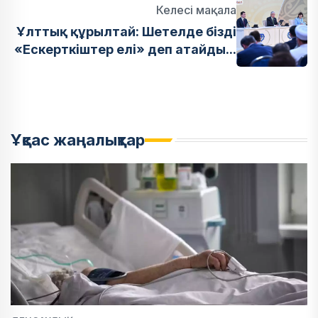
Келесі мақала
Ұлттық құрылтай: Шетелде бізді
«Ескерткіштер елі» деп атайды...
Ұқсас жаңалықтар