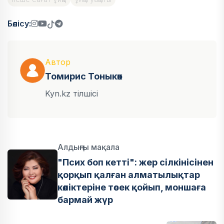
Бөлісу:
Автор
Томирис Тоныкөк
Kyn.kz тілшісі
Алдыңғы мақала
"Псих боп кетті": жер сілкінісінен
қорқып қалған алматылықтар
көліктеріне төсек қойып, моншаға
бармай жүр