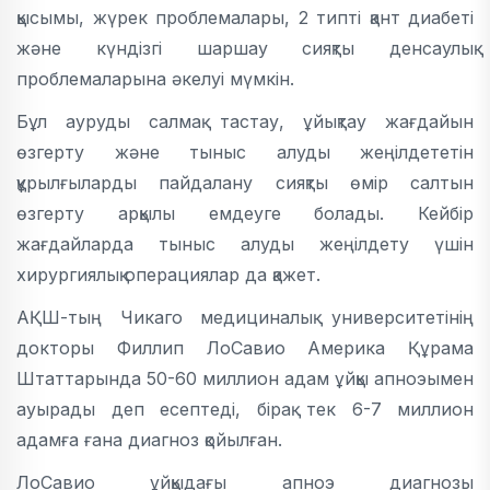
қысымы, жүрек проблемалары, 2 типті қант диабеті
және күндізгі шаршау сияқты денсаулық
проблемаларына әкелуі мүмкін.
Бұл ауруды салмақ тастау, ұйықтау жағдайын
өзгерту және тыныс алуды жеңілдететін
құрылғыларды пайдалану сияқты өмір салтын
өзгерту арқылы емдеуге болады. Кейбір
жағдайларда тыныс алуды жеңілдету үшін
хирургиялық операциялар да қажет.
АҚШ-тың Чикаго медициналық университетінің
докторы Филлип ЛоСавио Америка Құрама
Штаттарында 50-60 миллион адам ұйқы апноэымен
ауырады деп есептеді, бірақ тек 6-7 миллион
адамға ғана диагноз қойылған.
ЛоСавио ұйқыдағы апноэ диагнозы