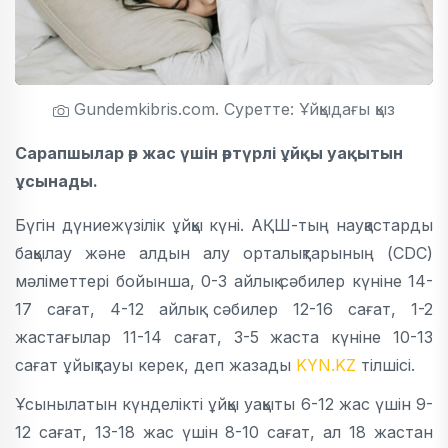
Gundemkibris.com. Суретте: Ұйқыдағы қыз
Сарапшылар әр жас үшін әртүрлі ұйқы уақытын
ұсынады.
Бүгін дүниежүзілік ұйқы күні. АҚШ-тың науқастарды
бақылау және алдын алу орталықтарының (CDC)
мәліметтері бойынша, 0-3 айлық сәбилер күніне 14-
17 сағат, 4-12 айлық сәбилер 12-16 сағат, 1-2
жастағылар 11-14 сағат, 3-5 жаста күніне 10-13
сағат ұйықтауы керек, деп жазады
KYN.KZ
тілшісі.
Ұсынылатын күнделікті ұйқы уақыты 6-12 жас үшін 9-
12 сағат, 13-18 жас үшін 8-10 сағат, ал 18 жастан