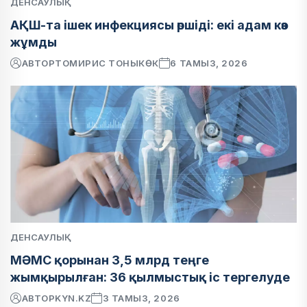
ДЕНСАУЛЫҚ
АҚШ-та ішек инфекциясы өршіді: екі адам көз
жұмды
АВТОР
ТОМИРИС ТОНЫКӨК
6 ТАМЫЗ, 2026
ДЕНСАУЛЫҚ
МӘМС қорынан 3,5 млрд теңге
жымқырылған: 36 қылмыстық іс тергелуде
АВТОР
KYN.KZ
3 ТАМЫЗ, 2026