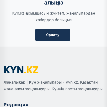
алыңыз
Kyn.kz қосымшасын жүктеп, жаңалықтардан
хабардар болыңыз
Орнату
Жаңалықтар | Күн жаңалықтары - Kyn.kz. Қазақстан
және әлем жаңалықтары. Күннің басты жаңалықтары
Редакция