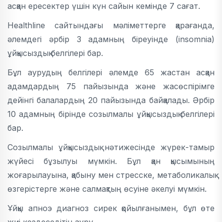
асқан ересектер үшін күн сайын кемінде 7 сағат.
Healthline сайтындағы мәліметтерге қарағанда,
әлемдегі әрбір 3 адамның біреуінде (insomnia)
ұйқысыздық белгілері бар.
Бұл аурудың белгілері әлемде 65 жастан асқан
адамдардың 75 пайызында және жасөспірімге
дейінгі балалардың 20 пайызында байқалады. Әрбір
10 адамның бірінде созылмалы ұйқысыздық белгілері
бар.
Созылмалы ұйқысыздық нәтижесінде жүрек-тамыр
жүйесі бұзылуы мүмкін. Бұл қан қысымының
жоғарылауына, қабыну мен стресске, метаболикалық
өзгерістерге және салмақтың өсуіне әкелуі мүмкін.
Ұйқы апноэ диагноз сирек қойылғанымен, бұл өте