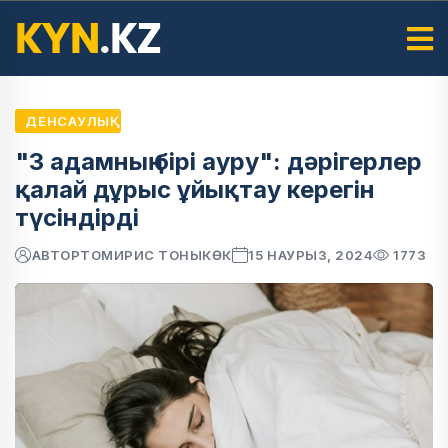
ДЕНСАУЛЫҚ
"3 адамның бірі ауру": дәрігерлер
қалай дұрыс ұйықтау керегін
түсіндірді
АВТОР
ТОМИРИС ТОНЫКӨК
15 НАУРЫЗ, 2024
1773