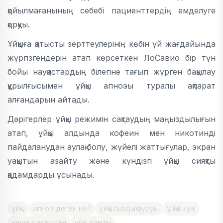
қойылмағанының себебі пациенттердің емделуге
қорқуы.
Ұйқыға қатысты зерттеулерінің көбін үй жағдайында
жүргізгендерін атап көрсеткен ЛоСавио бір түн
бойы науқастардың білегіне тағып жүрген бақылау
құрылғысымен ұйқы апноэы туралы ақпарат
алғандарын айтады.
Дәрігерлер ұйқы режимін сақтаудың маңыздылығын
атап, ұйқы алдында кофеин мен никотинді
пайдаланудан аулақ болу, жүйелі жаттығулар, экран
уақытын азайту және күндізгі ұйқы сияқты
қадамдарды ұсынады.
ұйқы
апноэ деген не?
ұйқысыздық ауруы
ұйқы күні
неше сағат ұйқы
ұйқы уақыты