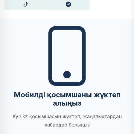
Мобилді қосымшаны жүктеп
алыңыз
Kyn.kz қосымшасын жүктеп, жаңалықтардан
хабардар болыңыз