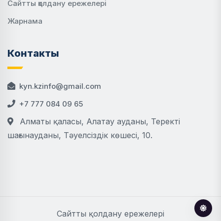
Сайтты қолдану ережелері
Жарнама
Контакты
kyn.kzinfo@gmail.com
+7 777 084 09 65
Алматы қаласы, Алатау ауданы, Теректі
шағынауданы, Тәуелсіздік көшесі, 10.
Сайтты қолдану ережелері