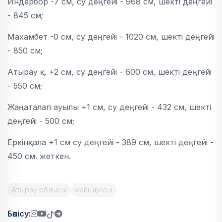
Индербор -7 см, су деңгейі - 968 см, шекті деңгейі
- 845 см;
Махамбет -0 см, су деңгейі - 1020 см, шекті деңгейі
- 850 см;
Атырау қ. +2 см, су деңгейі - 600 см, шекті деңгейі
- 550 см;
Жаңаталап ауылы +1 см, су деңгейі - 432 см, шекті
деңгейі - 500 см;
Еркінқала +1 см су деңгейі - 389 см, шекті деңгейі -
450 см. жеткен.
Атырау облысы
жайық өзені
Бөлісу: