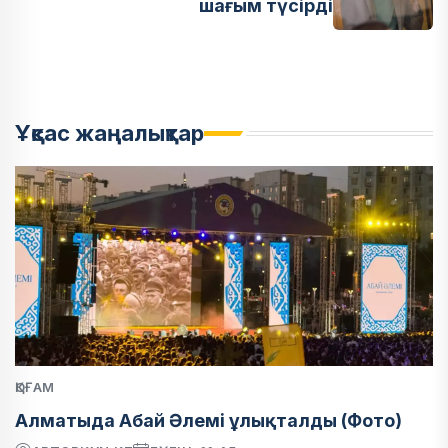
шағым түсірді
Ұқсас жаңалықтар
ҚОҒАМ
Алматыда Абай Әлемі ұлықталды (Фото)