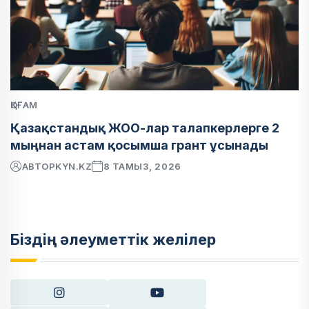
ҚОҒАМ
Қазақстандық ЖОО-лар талапкерлерге 2
мыңнан астам қосымша грант ұсынады
АВТОР
KYN.KZ
8 ТАМЫЗ, 2026
Біздің әлеуметтік желілер