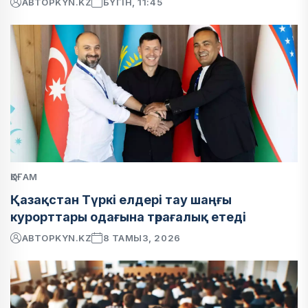
АВТОР
KYN.KZ
БҮГІН, 11:45
ҚОҒАМ
Қазақстан Түркі елдері тау шаңғы
курорттары одағына төрағалық етеді
АВТОР
KYN.KZ
8 ТАМЫЗ, 2026