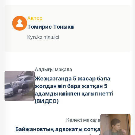
Автор
Томирис Тоныкөк
Kyn.kz тілшісі
Алдыңғы мақала
Жезқазғанда 5 жасар бала
жолдан өтіп бара жатқан 5
адамды көлікпен қағып кетті
(ВИДЕО)
Келесі мақала
Байжановтың адвокаты сотқа