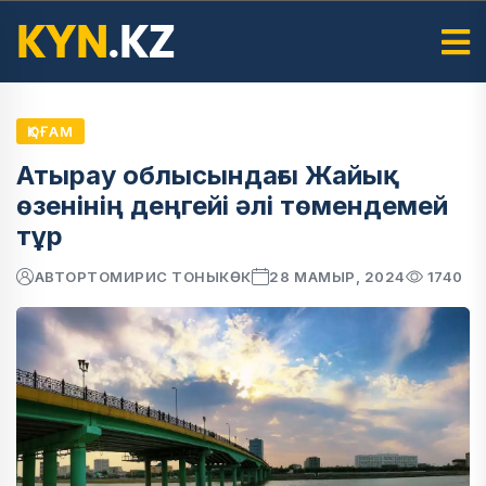
ҚОҒАМ
Атырау облысындағы Жайық
өзенінің деңгейі әлі төмендемей
тұр
АВТОР
ТОМИРИС ТОНЫКӨК
28 МАМЫР, 2024
1740