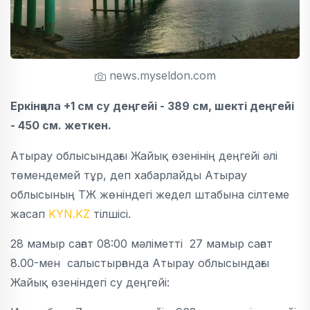
news.myseldon.com
Еркінқала +1 см су деңгейі - 389 см, шекті деңгейі
- 450 см. жеткен.
Атырау облысындағы Жайық өзенінің деңгейі әлі
төмендемей тұр, деп хабарлайды Атырау
облысының ТЖ жөніндегі жедел штабына сілтеме
жасап
KYN.KZ
тілшісі.
28 мамыр сағат 08:00 мәліметті 27 мамыр сағат
8.00-мен салыстырғанда Атырау облысындағы
Жайық өзеніндегі су деңгейі: