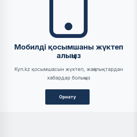
Мобилді қосымшаны жүктеп
алыңыз
Kyn.kz қосымшасын жүктеп, жаңалықтардан
хабардар болыңыз
Орнату