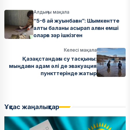
Алдыңғы мақала
“5-6 ай жуынбаған”: Шымкентте
алты баланы асырап алған емші
оларға зәр ішкізген
Келесі мақала
Қазақстандағы су тасқыны:
мыңдаған адам әлі де эвакуация
пункттерінде жатыр
Ұқсас жаңалықтар