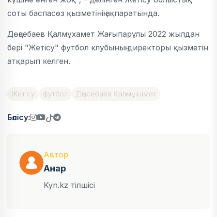
соты баспасөз қызметінің ақпаратында.
Дөңсебаев Қалмұхамет Жағыпарұлы 2022 жылдан
бері "Жетісу" футбол клубының директоры қызметін
атқарып келген.
Жетісу
футбол
Дөңсебаев Қалмұхамет
Бөлісу:
Автор
Анар
Kyn.kz тілшісі