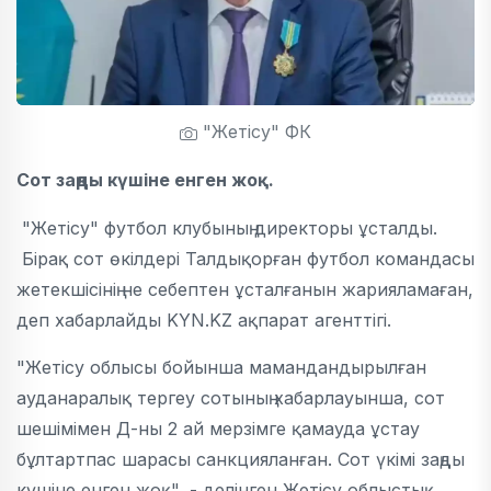
"Жетісу" ФК
Сот заңды күшіне енген жоқ.
"Жетісу" футбол клубының директоры ұсталды.
Бірақ сот өкілдері Талдықорған футбол командасы
жетекшісінің не себептен ұсталғанын жарияламаған,
деп хабарлайды KYN.KZ ақпарат агенттігі.
"Жетісу облысы бойынша мамандандырылған
ауданаралық тергеу сотының хабарлауынша, сот
шешімімен Д-ны 2 ай мерзімге қамауда ұстау
бұлтартпас шарасы санкцияланған. Сот үкімі заңды
күшіне енген жоқ", - делінген Жетісу облыстық