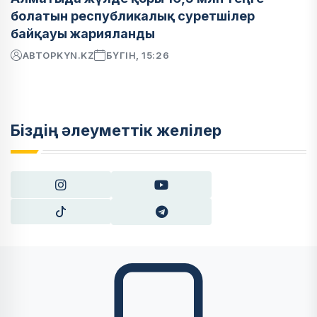
болатын республикалық суретшілер
байқауы жарияланды
АВТОР
KYN.KZ
БҮГІН, 15:26
Біздің әлеуметтік желілер