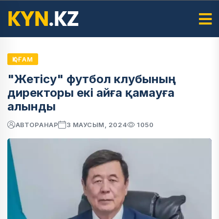
ҚОҒАМ
"Жетісу" футбол клубының
директоры екі айға қамауға
алынды
АВТОР
АНАР
3 МАУСЫМ, 2024
1050