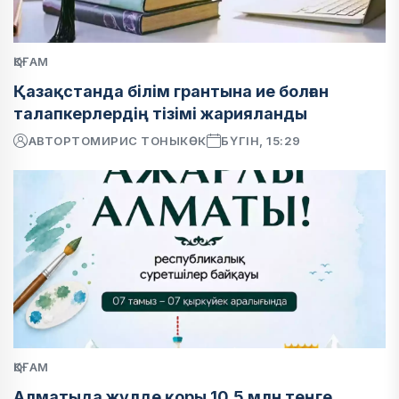
ҚОҒАМ
Қазақстанда білім грантына ие болған
талапкерлердің тізімі жарияланды
АВТОР
ТОМИРИС ТОНЫКӨК
БҮГІН, 15:29
ҚОҒАМ
Алматыда жүлде қоры 10,5 млн теңге