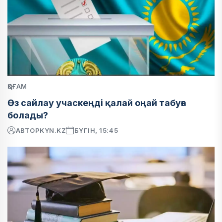
ҚОҒАМ
Өз сайлау учаскеңді қалай оңай табуға
болады?
АВТОР
KYN.KZ
БҮГІН, 15:45