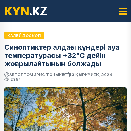
КАЛЕЙДОСКОП
Синоптиктер алдағы күндері ауа
температурасы +32°С дейін
жоғарылайтынын болжады
АВТОР
ТОМИРИС ТОНЫКӨК
13 ҚЫРКҮЙЕК, 2024
2854