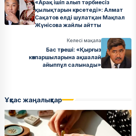
«Арақ ішіп алып тәрбиесіз
қылықтарын көрсетеді»: Алмат
Сақатов елді шулатқан Мақпал
Жүнісова жайлы айтты
Келесі мақала
Бас төреші: «Қырғыз
көкпаршыларына ақшалай
айыппұл салынады»
Ұқсас жаңалықтар