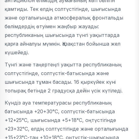
антициклон еліміздің аумағының көп бөлігін
қамтиды. Тек елдің солтүстігінде, шығысында
және орталығында атмосфералық фронтальды
бөлімдердің өтуімен жаңбыр жауады:
республиканың шығысында түнгі уақыттарда
қарға айналуы мүмкін. Қазақстан бойынша жел
күшейеді.
Түнгі және таңертеңгі уақытта республиканың
солтүстігінде, солтүстік-батысында және
шығысында тұман басады. 16 қыркүйек күні
топырақ бетінде 2 градусқа дейін үсік күтіледі.
Күндіз ауа температурасы республиканың
батысында +20+30°С, солтүстік-батысында
+12+25°С, шығысында +5+18°С, оңтүстігінде
+23+32°С, елдің солтүстігінде және орталығында
+15+23°С-тан +10+18°С, оңтүстік-шығысында