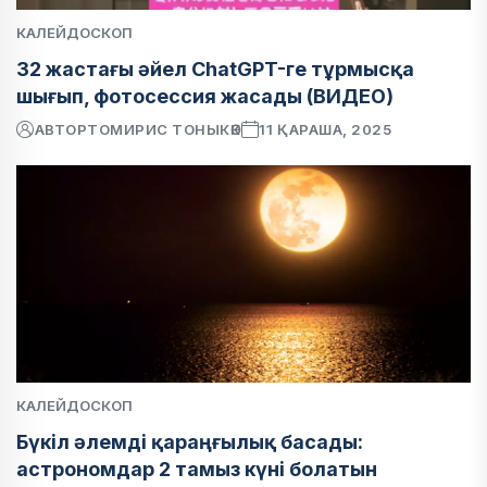
КАЛЕЙДОСКОП
32 жастағы әйел ChatGPT-ге тұрмысқа
шығып, фотосессия жасады (ВИДЕО)
АВТОР
ТОМИРИС ТОНЫКӨК
11 ҚАРАША, 2025
КАЛЕЙДОСКОП
Бүкіл әлемді қараңғылық басады:
астрономдар 2 тамыз күні болатын