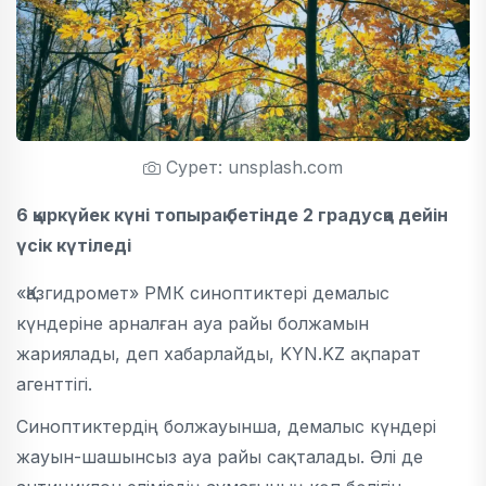
Сурет: unsplash.com
6 қыркүйек күні топырақ бетінде 2 градусқа дейін
үсік күтіледі
«Қазгидромет» РМК синоптиктері демалыс
күндеріне арналған ауа райы болжамын
жариялады, деп хабарлайды, KYN.KZ ақпарат
агенттігі.
Синоптиктердің болжауынша, демалыс күндері
жауын-шашынсыз ауа райы сақталады. Әлі де