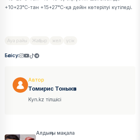
+10+23°С-тан +15+27°С-қа дейін көтерілуі күтіледі.
Ауа райы
Жаңбыр
жел
үсік
Бөлісу:
Автор
Томирис Тоныкөк
Kyn.kz тілшісі
Алдыңғы мақала