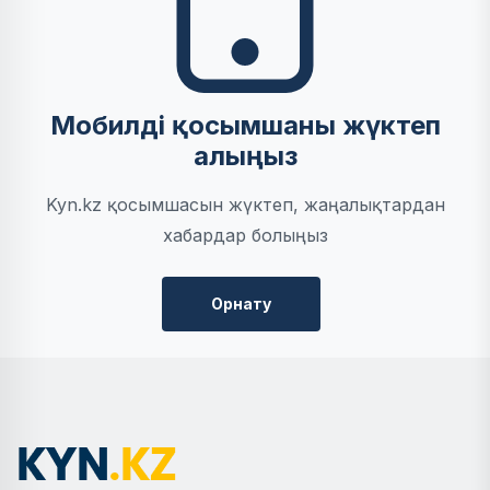
Мобилді қосымшаны жүктеп
алыңыз
Kyn.kz қосымшасын жүктеп, жаңалықтардан
хабардар болыңыз
Орнату