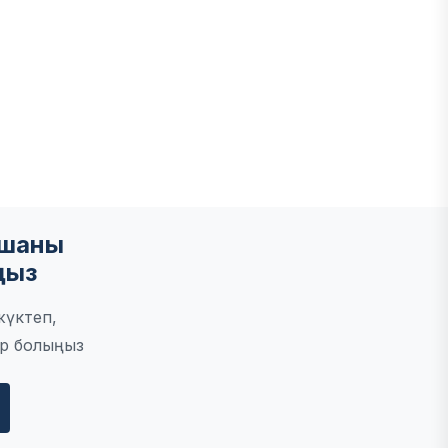
мшаны
ңыз
жүктеп,
р болыңыз