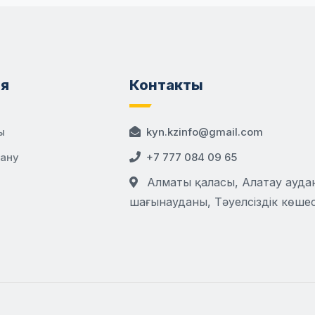
я
Контакты
ы
kyn.kzinfo@gmail.com
дану
+7 777 084 09 65
Алматы қаласы, Алатау аудан
шағынауданы, Тәуелсіздік көшесі