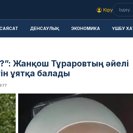
Кіру
САЯСАТ
ДЕНСАУЛЫҚ
ЭКОНОМИКА
ҮШБУ ХА
а?”: Жанқош Тұраровтың әйелі
ін ұятқа балады
977