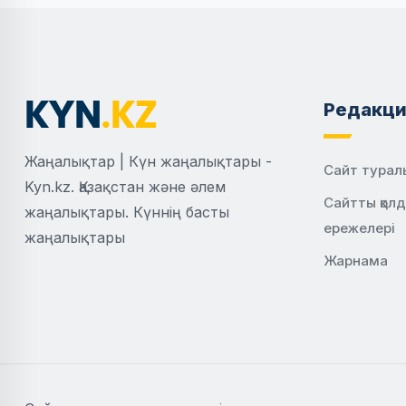
Редакци
Жаңалықтар | Күн жаңалықтары -
Сайт турал
Kyn.kz. Қазақстан және әлем
Сайтты қол
жаңалықтары. Күннің басты
ережелері
жаңалықтары
Жарнама