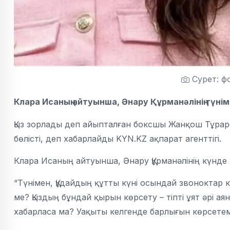
Сурет: ф
Клара Исаның айтуынша, Әнару Құрманәлінің түн
Қыз зорлады деп айыпталған боксшы Жанқош Тұраро
бөлісті, деп хабарлайды KYN.KZ ақпарат агенттігі.
Клара Исаның айтуынша, Әнару Құрманәлінің күнде
“Түнімен, Құдайдың құтты күні осындай звоноктар ке
ме? Қыздың бұндай қырын көрсету – тіпті ұят әрі ая
хабарласа ма? Уақыты келгенде барлығын көрсетемі