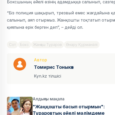
Боксшының әйелі өзінің адамдыққа салынып, сазге
“Біз полиция шақырып, трезвый емес жағдайына қа
салынып, аяп отырмыз. Жанқошты тоқтатып отырмы
қиялына ерік берген деп”, – дейді ол.
Сот
Бокс
Жанқош Тұраров
Әнару Құрманәлі
Автор
Томирис Тоныкөк
Kyn.kz тілшісі
Алдыңғы мақала
"Жаңқошты басып отырмын":
Тұраровтың әйелі мәлімдеме