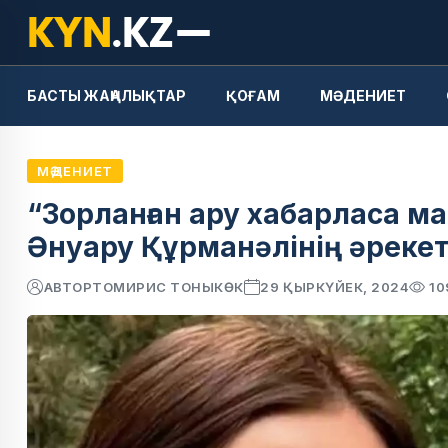
БАСТЫ ЖАҢАЛЫҚТАР
ҚОҒАМ
МӘДЕНИЕТ
МӘДЕНИЕТ
“Зорланған ару хабарласа м
Әнуару Құрманәлінің әрекет
АВТОР
ТОМИРИС ТОНЫКӨК
29 ҚЫРКҮЙЕК, 2024
10