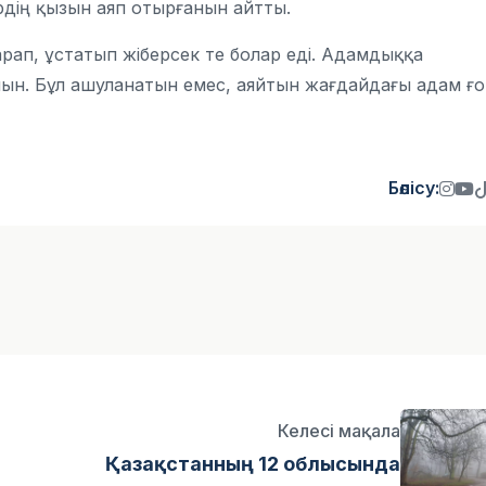
рдің қызын аяп отырғанын айтты.
рап, ұстатып жіберсек те болар еді. Адамдыққа
н. Бұл ашуланатын емес, аяйтын жағдайдағы адам ғо
Бөлісу:
Келесі мақала
Қазақстанның 12 облысында