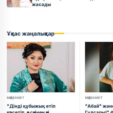
жасады
Ұқсас жаңалықтар
МӘДЕНИЕТ
МӘДЕНИЕТ
"Дінді құбыжық етіп
"Абай" жән
көрсетіп, өз сөзінен өзі
Гүлсары!" 