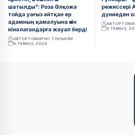
шатылды": Роза Әлқожа
режиссері 
тойда уағыз айтқан ер
дүниеден о
адамның қамалуына өзін
АВТОР
ТОМИ
5 ТАМЫЗ, 2
кінәлағандарға жауап берді
АВТОР
ТОМИРИС ТОНЫКӨК
6 ТАМЫЗ, 2026