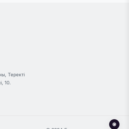
ы, Теректі
, 10.