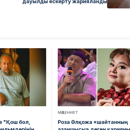
дауылды ескерту жарияланды
МӘДЕНИЕТ
е "Қош бол,
Роза Әлқожа «шайтанның
фильмдерінің
азаншысы» деген қариян