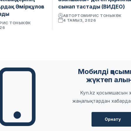
Ардақ Әмірқұлов
сынап тастады (ВИДЕО)
зды
АВТОР
ТОМИРИС ТОНЫКӨК
4 ТАМЫЗ, 2026
РИС ТОНЫКӨК
026
Мобилді қосы
жүктеп алы
Kyn.kz қосымшасын 
жаңалықтардан хабарда
Орнату