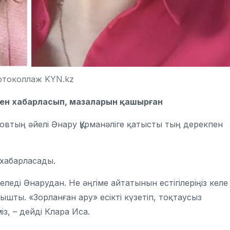
отоколлаж KYN.kz
імен хабарласып, мазаларын қашырған
втың әйелі Әнару Құрманәліге қатысты тың дерекпен
 хабарласады.
леді Әнарудан. Не әңгіме айтатынын естігілеріңіз келе
нышты. «Зорланған ару» есікті күзетіп, тоқтаусыз
з, – дейді Клара Иса.