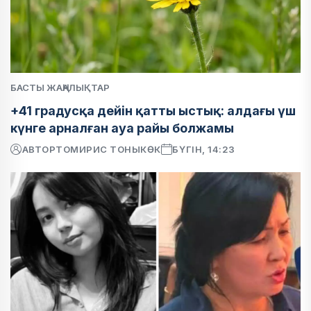
БАСТЫ ЖАҢАЛЫҚТАР
+41 градусқа дейін қатты ыстық: алдағы үш
күнге арналған ауа райы болжамы
АВТОР
ТОМИРИС ТОНЫКӨК
БҮГІН, 14:23