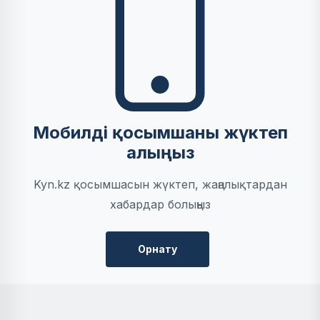
Мобилді қосымшаны жүктеп
алыңыз
Kyn.kz қосымшасын жүктеп, жаңалықтардан
хабардар болыңыз
Орнату