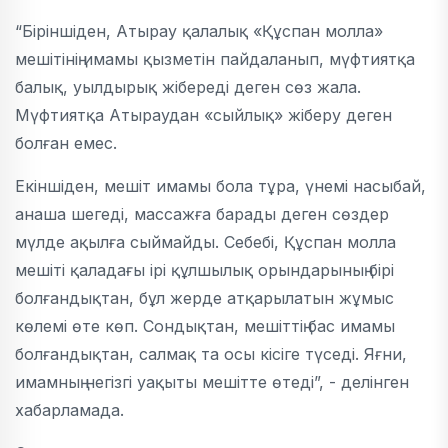
“Біріншіден, Атырау қалалық «Құспан молла»
мешітінің имамы қызметін пайдаланып, мүфтиятқа
балық, уылдырық жібереді деген сөз жала.
Мүфтиятқа Атыраудан «сыйлық» жіберу деген
болған емес.
Екіншіден, мешіт имамы бола тұра, үнемі насыбай,
анаша шегеді, массажға барады деген сөздер
мүлде ақылға сыймайды. Себебі, Құспан молла
мешіті қаладағы ірі құлшылық орындарының бірі
болғандықтан, бұл жерде атқарылатын жұмыс
көлемі өте көп. Сондықтан, мешіттің бас имамы
болғандықтан, салмақ та осы кісіге түседі. Яғни,
имамның негізгі уақыты мешітте өтеді”, - делінген
хабарламада.