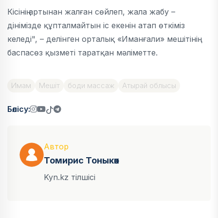
Кісінің артынан жалған сөйлеп, жала жабу –
дінімізде құпталмайтын іс екенін атап өткіміз
келеді", – делінген орталық «Иманғали» мешітінің
баспасөз қызметі таратқан мәліметте.
Имам
Мешіт
боди массаж
Атырай облысы
Бөлісу:
Автор
Томирис Тоныкөк
Kyn.kz тілшісі