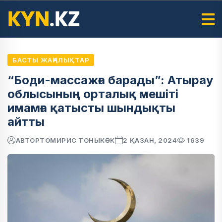
БАСТЫ ЖАҢАЛЫҚТАР
“Боди-массажға барады”: Атырау
облысының орталық мешіті
имамға қатысты шындықты
айтты
АВТОР
ТОМИРИС ТОНЫКӨК
2 ҚАЗАН, 2024
1639