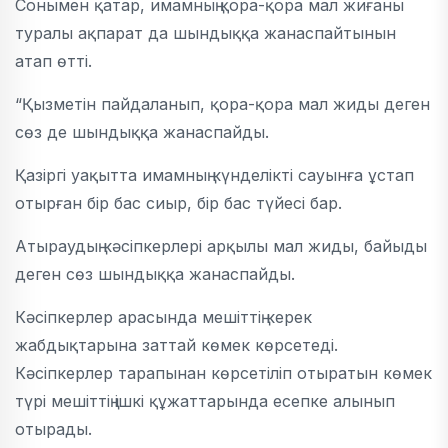
Сонымен қатар, имамның қора-қора мал жиғаны
туралы ақпарат да шындыққа жанаспайтынын
атап өтті.
“Қызметін пайдаланып, қора-қора мал жиды деген
сөз де шындыққа жанаспайды.
Қазіргі уақытта имамның күнделікті сауынға ұстап
отырған бір бас сиыр, бір бас түйесі бар.
Атыраудың кәсіпкерлері арқылы мал жиды, байыды
деген сөз шындыққа жанаспайды.
Кәсіпкерлер арасында мешіттің керек
жабдықтарына заттай көмек көрсетеді.
Кәсіпкерлер тарапынан көрсетіліп отыратын көмек
түрі мешіттің ішкі құжаттарында есепке алынып
отырады.