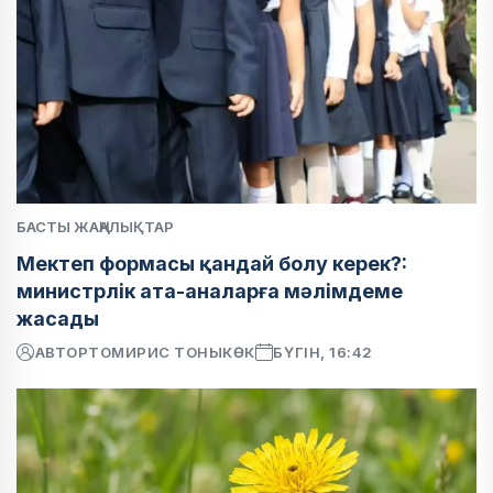
БАСТЫ ЖАҢАЛЫҚТАР
Мектеп формасы қандай болу керек?:
министрлік ата-аналарға мәлімдеме
жасады
АВТОР
ТОМИРИС ТОНЫКӨК
БҮГІН, 16:42