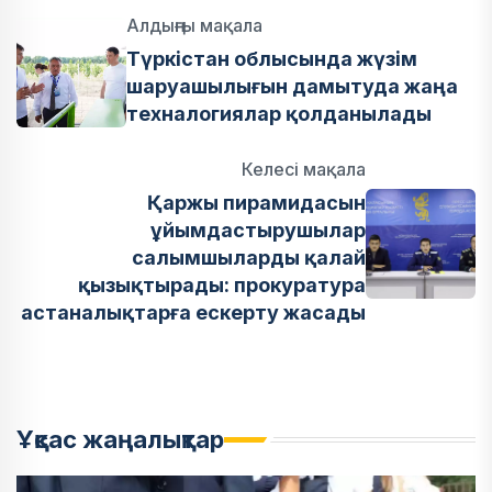
Алдыңғы мақала
Түркістан облысында жүзім
шаруашылығын дамытуда жаңа
техналогиялар қолданылады
Келесі мақала
Қаржы пирамидасын
ұйымдастырушылар
салымшыларды қалай
қызықтырады: прокуратура
астаналықтарға ескерту жасады
Ұқсас жаңалықтар