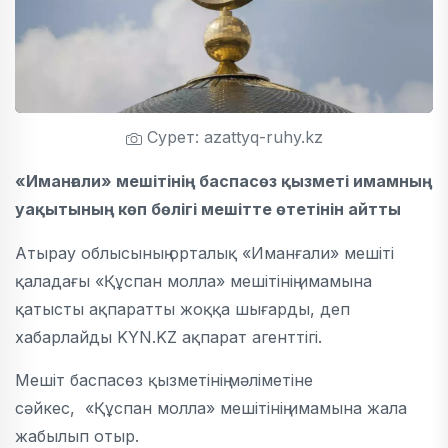
Сурет: azattyq-ruhy.kz
«Иманғали» мешітінің баспасөз қызметі имамның
уақытының көп бөлігі мешітте өтетінін айтты
Атырау облысының орталық «Иманғали» мешіті
қаладағы «Құспан молла» мешітінің имамына
қатысты ақпаратты жоққа шығарды, деп
хабарлайды KYN.KZ ақпарат агенттігі.
Мешіт баспасөз қызметінің мәліметіне
сәйкес, «Құспан молла» мешітінің имамына жала
жабылып отыр.