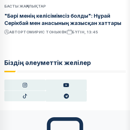
БАСТЫ ЖАҢАЛЫҚТАР
"Бәрі менің келісімімсіз болды": Нұрай
Серікбай мен анасының жазысқан хаттары
АВТОР
ТОМИРИС ТОНЫКӨК
БҮГІН, 13:45
Біздің әлеуметтік желілер