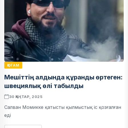
ҚОҒАМ
Мешіттің алдында құранды өртеген:
швециялық өлі табылды
30 ҚАҢТАР, 2025
Салван Момикке қатысты қылмыстық іс қозғалған
еді