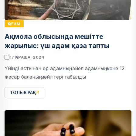
ҚОҒАМ
Ақмола облысында мешітте
жарылыс: үш адам қаза тапты
17 ҚАРАША, 2024
Үйінді астынан ер адамның, әйел адамның және 12
жасар баланың мәйіттері табылды
ТОЛЫҒЫРАҚ