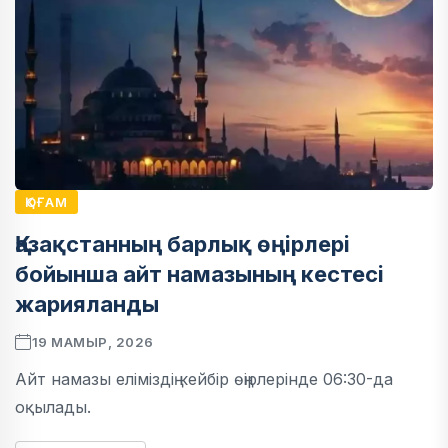
ҚОҒАМ
Қазақстанның барлық өңірлері
бойынша айт намазының кестесі
жарияланды
19 МАМЫР, 2026
Айт намазы еліміздің кейбір өңірлерінде 06:30-да
оқылады.