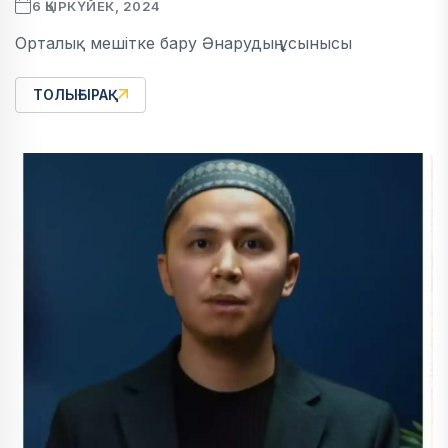
6 ҚЫРКҮЙЕК, 2024
Орталық мешітке бару Әнарудың ұсынысы
ТОЛЫҒЫРАҚ