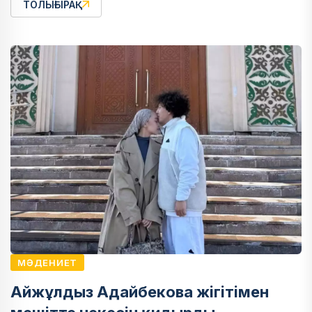
ТОЛЫҒЫРАҚ
МӘДЕНИЕТ
Айжұлдыз Адайбекова жігітімен