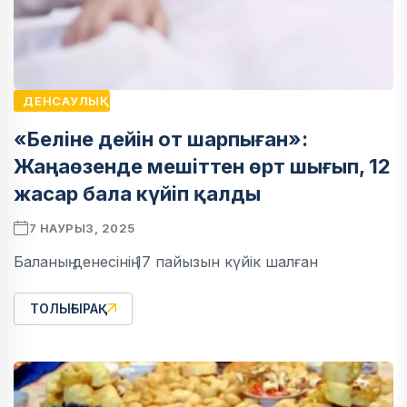
ДЕНСАУЛЫҚ
«Беліне дейін от шарпыған»:
Жаңаөзенде мешіттен өрт шығып, 12
жасар бала күйіп қалды
7 НАУРЫЗ, 2025
Баланың денесінің 17 пайызын күйік шалған
ТОЛЫҒЫРАҚ