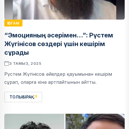
ҚОҒАМ
“Эмоцияның әсерімен…”: Рүстем
Жүгінісов сөздері үшін кешірім
сұрады
3 ТАМЫЗ, 2025
Рүстем Жүгінісов әйелдер қауымынан кешірім
сұрап, оларға кінә артпайтынын айтты.
ТОЛЫҒЫРАҚ