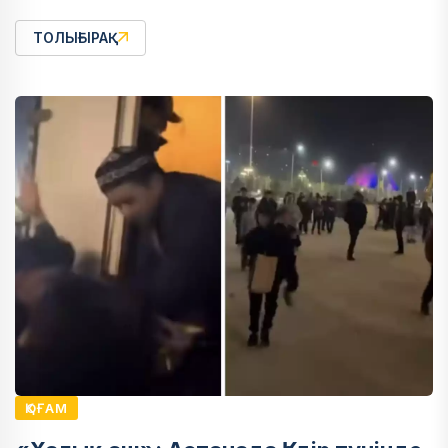
ТОЛЫҒЫРАҚ
ҚОҒАМ