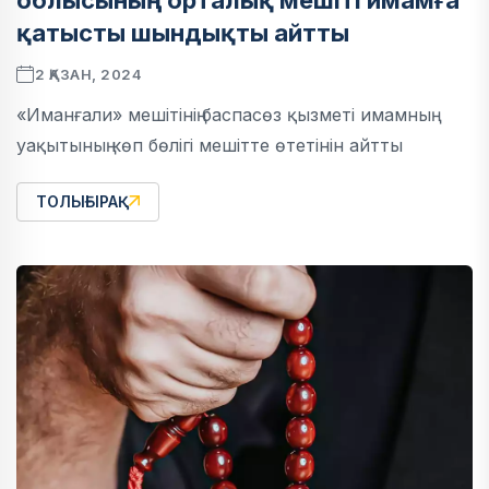
облысының орталық мешіті имамға
қатысты шындықты айтты
2 ҚАЗАН, 2024
«Иманғали» мешітінің баспасөз қызметі имамның
уақытының көп бөлігі мешітте өтетінін айтты
ТОЛЫҒЫРАҚ