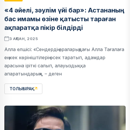
«4 әйелі, зәулім үйі бар»: Астананың
бас имамы өзіне қатысты тараған
ақпаратқа пікір білдірді
3 АҚПАН, 2025
Алла елшісі: «Сендердің араларыңдағы Алла Тағалаға
ең жек көрініштілерің өсек таратып, адамдар
арасына іріткі салып, алауыздыққа
апаратындарың», – деген
ТОЛЫҒЫРАҚ