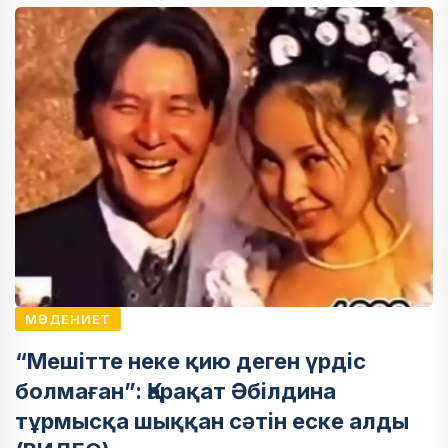
МӘДЕНИЕТ
“Мешітте неке қию деген үрдіс
болмаған”: Қарақат Әбілдина
тұрмысқа шыққан сәтін еске алды