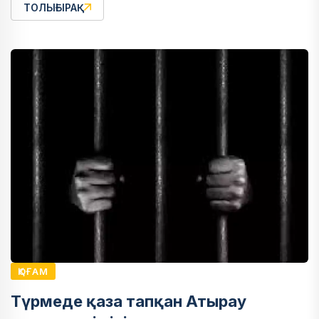
ТОЛЫҒЫРАҚ
ҚОҒАМ
Түрмеде қаза тапқан Атырау