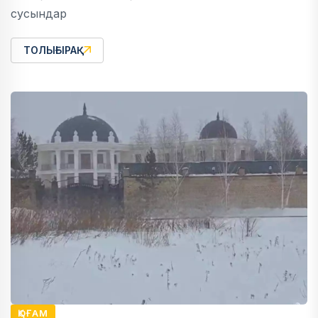
сусындар
ТОЛЫҒЫРАҚ
ҚОҒАМ