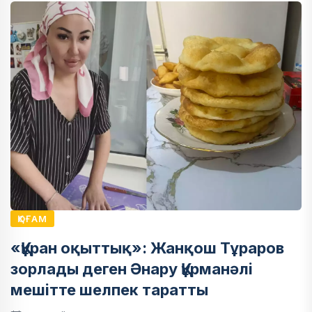
ҚОҒАМ
«Құран оқыттық»: Жанқош Тұраров
зорлады деген Әнару Құрманәлі
мешітте шелпек таратты