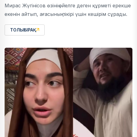
Мирас Жүгінісов өзінің әйелге деген құрметі ерекше
екенін айтып, ағасының пікірі үшін кешірім сұрады.
ТОЛЫҒЫРАҚ