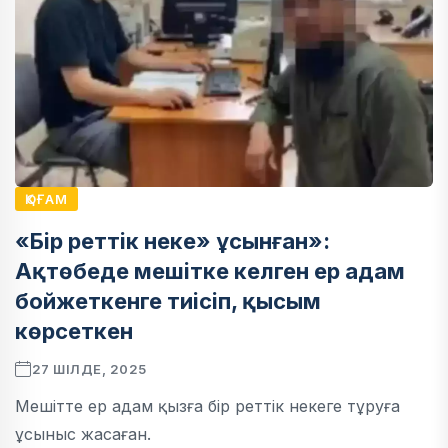
ҚОҒАМ
«Бір реттік неке» ұсынған»:
Ақтөбеде мешітке келген ер адам
бойжеткенге тиісіп, қысым
көрсеткен
27 ШІЛДЕ, 2025
Мешітте ер адам қызға бір реттік некеге тұруға
ұсыныс жасаған.