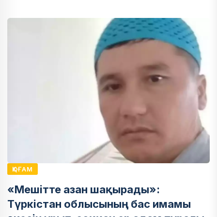
ҚОҒАМ
«Мешітте азан шақырады»:
Түркістан облысының бас имамы