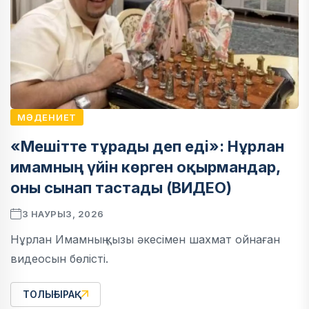
МӘДЕНИЕТ
«Мешітте тұрады деп еді»: Нұрлан
имамның үйін көрген оқырмандар,
оны сынап тастады (ВИДЕО)
3 НАУРЫЗ, 2026
Нұрлан Имамның қызы әкесімен шахмат ойнаған
видеосын бөлісті.
ТОЛЫҒЫРАҚ