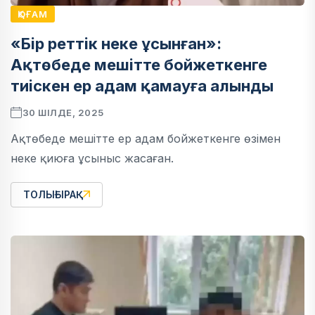
ҚОҒАМ
«Бір реттік неке ұсынған»:
Ақтөбеде мешітте бойжеткенге
тиіскен ер адам қамауға алынды
30 ШІЛДЕ, 2025
Ақтөбеде мешітте ер адам бойжеткенге өзімен
неке қиюға ұсыныс жасаған.
ТОЛЫҒЫРАҚ