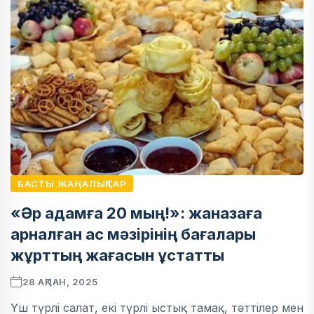
БАСТЫ ЖАҢАЛЫҚТАР
«Әр адамға 20 мың!»: жаназаға
арналған ас мәзірінің бағалары
жұрттың жағасын ұстатты
28 АҚПАН, 2025
Үш түрлі салат, екі түрлі ыстық тамақ, тәттілер мен