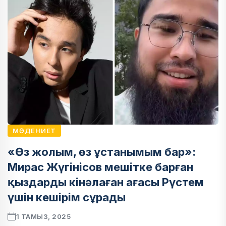
МӘДЕНИЕТ
«Өз жолым, өз ұстанымым бар»:
Мирас Жүгінісов мешітке барған
қыздарды кінәлаған ағасы Рүстем
үшін кешірім сұрады
1 ТАМЫЗ, 2025