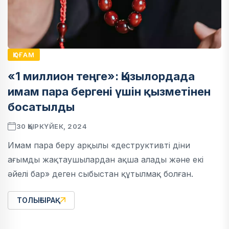
ҚОҒАМ
«1 миллион теңге»: Қызылордада
имам пара бергені үшін қызметінен
босатылды
30 ҚЫРКҮЙЕК, 2024
Имам пара беру арқылы «деструктивті діни
ағымды жақтаушылардан ақша алады және екі
әйелі бар» деген сыбыстан құтылмақ болған.
ТОЛЫҒЫРАҚ