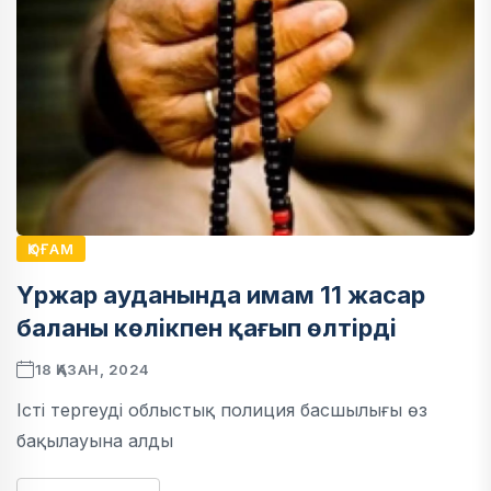
ҚОҒАМ
Үржар ауданында имам 11 жасар
баланы көлікпен қағып өлтірді
18 ҚАЗАН, 2024
Істі тергеуді облыстық полиция басшылығы өз
бақылауына алды