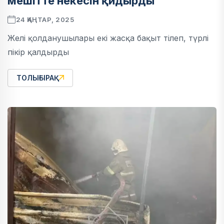
мешітте некесін қидырды
24 ҚАҢТАР, 2025
Желі қолданушылары екі жасқа бақыт тілеп, түрлі
пікір қалдырды
ТОЛЫҒЫРАҚ