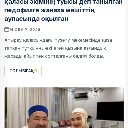
қаласы әкімінің туысы деп танылған
педофилге жаназа мешіттің
ауласында оқылған
14 СӘУІР, 2026
Атырау қаласындағы түзету мекемесінде қаза
тапқан тұтқынның екі өгей қызына азғындық
жасады айыппен сотталғаны белгілі болды.
ТОЛЫҒЫРАҚ