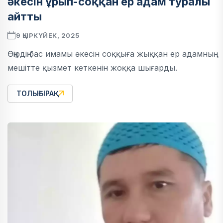
әкесін ұрып-соққан ер адам туралы
айтты
9 ҚЫРКҮЙЕК, 2025
Өңірдің бас имамы әкесін соққыға жыққан ер адамның
мешітте қызмет кеткенін жоққа шығарды.
ТОЛЫҒЫРАҚ