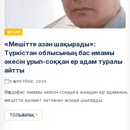
ҚОҒАМ
«Мешітте азан шақырады»:
Түркістан облысының бас имамы
әкесін ұрып-соққан ер адам туралы
айтты
9 ҚЫРКҮЙЕК, 2025
Өңірдің бас имамы әкесін соққыға жыққан ер адамның
мешітте қызмет кеткенін жоққа шығарды.
ТОЛЫҒЫРАҚ