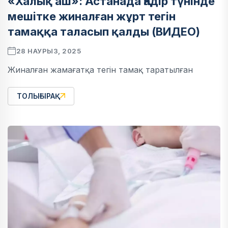
«Халық аш»: Астанада Қадір түнінде
мешітке жиналған жұрт тегін
тамаққа таласып қалды (ВИДЕО)
28 НАУРЫЗ, 2025
Жиналған жамағатқа тегін тамақ таратылған
ТОЛЫҒЫРАҚ