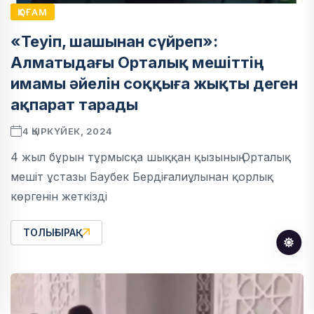
ҚОҒАМ
«Теуіп, шашынан сүйреп»:
Алматыдағы Орталық мешіттің
имамы әйелін соққыға жықты деген
ақпарат тарады
4 ҚЫРКҮЙЕК, 2024
4 жыл бұрын тұрмысқа шыққан қызының Орталық
мешіт ұстазы Баубек Бердіғалиұлынан қорлық
көргенін жеткізді
ТОЛЫҒЫРАҚ