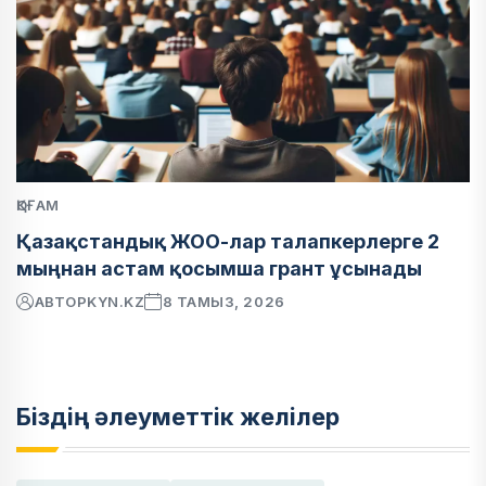
ҚОҒАМ
Қазақстандық ЖОО-лар талапкерлерге 2
мыңнан астам қосымша грант ұсынады
АВТОР
KYN.KZ
8 ТАМЫЗ, 2026
Біздің әлеуметтік желілер