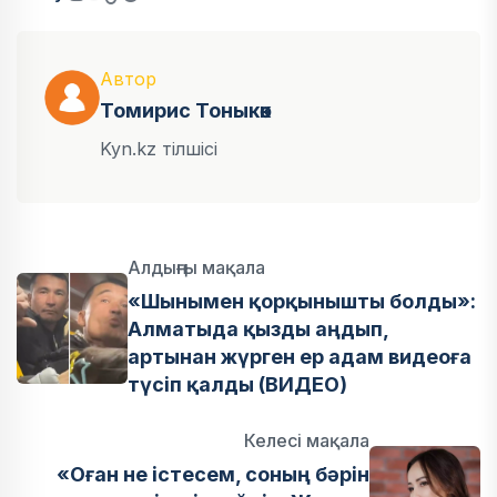
Автор
Томирис Тоныкөк
Kyn.kz тілшісі
Алдыңғы мақала
«Шынымен қорқынышты болды»:
Алматыда қызды аңдып,
артынан жүрген ер адам видеоға
түсіп қалды (ВИДЕО)
Келесі мақала
«Оған не істесем, соның бәрін