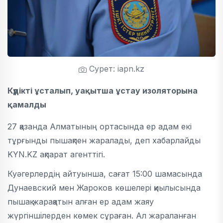
Сурет: iapn.kz
Күдікті ұсталып, уақытша ұстау изоляторына
қамалды
27 қазанда Алматының ортасында ер адам екі
тұрғынды пышақпен жаралады, деп хабарлайды
KYN.KZ ақпарат агенттігі.
Куәгерлердің айтуынша, сағат 15:00 шамасында
Дунаевский мен Жароков көшелері қиылысында
пышақ жарақатын алған ер адам жаяу
жүргіншілерден көмек сұраған. Ал жараланған