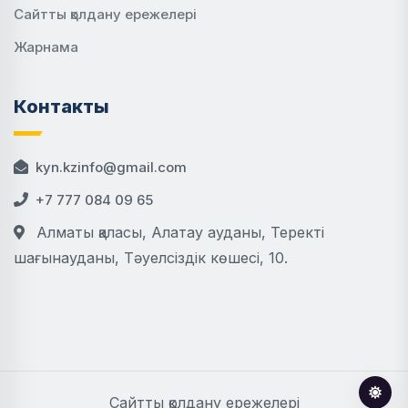
Сайтты қолдану ережелері
Жарнама
Контакты
kyn.kzinfo@gmail.com
+7 777 084 09 65
Алматы қаласы, Алатау ауданы, Теректі
шағынауданы, Тәуелсіздік көшесі, 10.
Сайтты қолдану ережелері