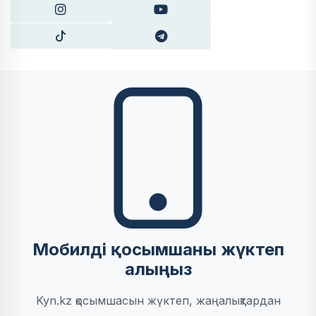
Мобилді қосымшаны жүктеп
алыңыз
Kyn.kz қосымшасын жүктеп, жаңалықтардан