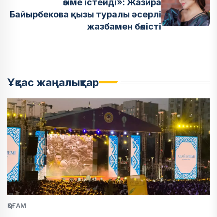
өзіме істейді»: Жазира
Байырбекова қызы туралы әсерлі
жазбамен бөлісті
Ұқсас жаңалықтар
ҚОҒАМ