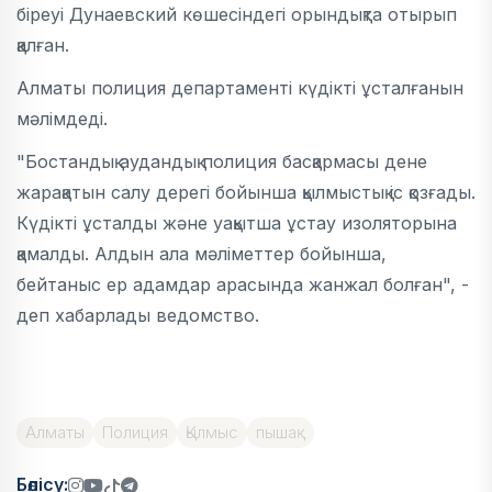
біреуі Дунаевский көшесіндегі орындықта отырып
қалған.
Алматы полиция департаменті күдікті ұсталғанын
мәлімдеді.
"Бостандық аудандық полиция басқармасы дене
жарақатын салу дерегі бойынша қылмыстық іс қозғады.
Күдікті ұсталды және уақытша ұстау изоляторына
қамалды. Алдын ала мәліметтер бойынша,
бейтаныс ер адамдар арасында жанжал болған", -
деп хабарлады ведомство.
Алматы
Полиция
Қылмыс
пышақ
Бөлісу: