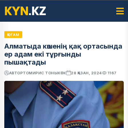
ҚОҒАМ
Алматыда көшенің қақ ортасында
ер адам екі тұрғынды
пышақтады
АВТОР
ТОМИРИС ТОНЫКӨК
28 ҚАЗАН, 2024
1167