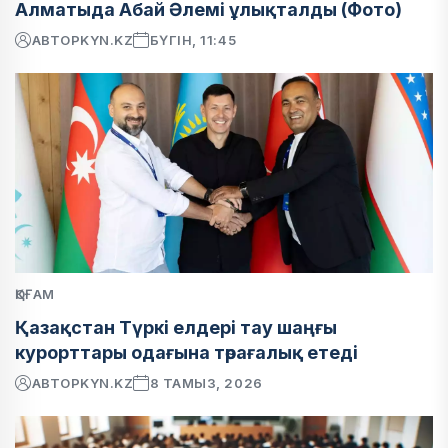
Алматыда Абай Әлемі ұлықталды (Фото)
АВТОР
KYN.KZ
БҮГІН, 11:45
ҚОҒАМ
Қазақстан Түркі елдері тау шаңғы
курорттары одағына төрағалық етеді
АВТОР
KYN.KZ
8 ТАМЫЗ, 2026