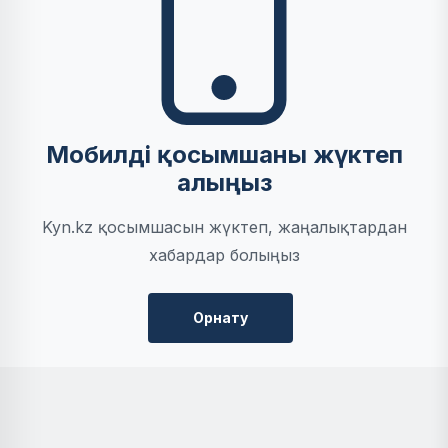
Мобилді қосымшаны жүктеп
алыңыз
Kyn.kz қосымшасын жүктеп, жаңалықтардан
хабардар болыңыз
Орнату