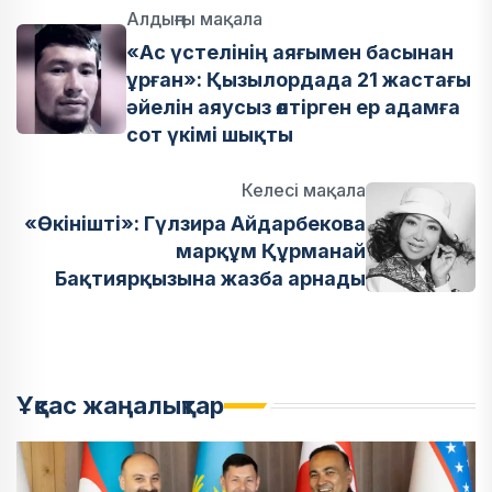
Алдыңғы мақала
«Ас үстелінің аяғымен басынан
ұрған»: Қызылордада 21 жастағы
әйелін аяусыз өлтірген ер адамға
сот үкімі шықты
Келесі мақала
«Өкінішті»: Гүлзира Айдарбекова
марқұм Құрманай
Бақтиярқызына жазба арнады
Ұқсас жаңалықтар