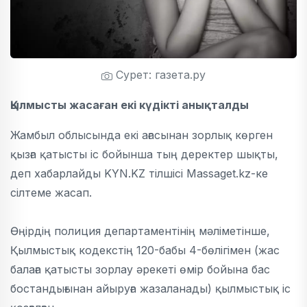
Сурет: газета.ру
Қылмысты жасаған екі күдікті анықталды
Жамбыл облысында екі ағасынан зорлық көрген
қызға қатысты іс бойынша тың деректер шықты,
деп хабарлайды KYN.KZ тілшісі Massaget.kz-ке
сілтеме жасап.
Өңірдің полиция департаментінің мәліметінше,
Қылмыстық кодекстің 120-бабы 4-бөлігімен (жас
балаға қатысты зорлау әрекеті өмір бойына бас
бостандығынан айыруға жазаланады) қылмыстық іс