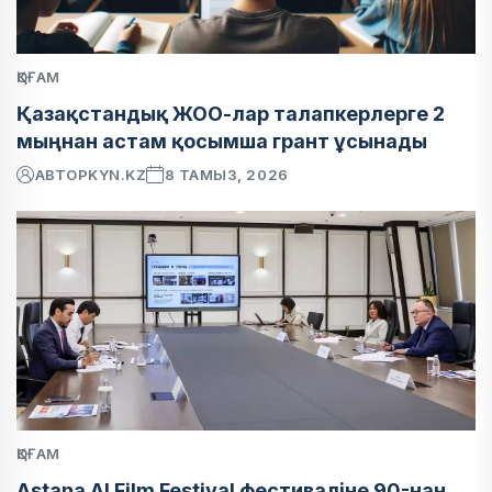
ҚОҒАМ
Қазақстандық ЖОО-лар талапкерлерге 2
мыңнан астам қосымша грант ұсынады
АВТОР
KYN.KZ
8 ТАМЫЗ, 2026
ҚОҒАМ
Astana AI Film Festival фестиваліне 90-нан