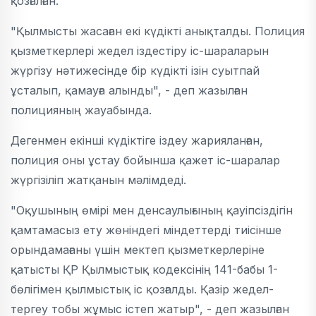
қозғалған.
"Қылмысты жасаған екі күдікті анықталды. Полиция
қызметкерлері жедел іздестіру іс-шараларын
жүргізу нәтижесінде бір күдікті ізін суытпай
ұсталып, қамауға алынды", - деп жазылған
полицияның жауабында.
Дегенмен екінші күдіктіге іздеу жарияланған,
полиция оны ұстау бойынша қажет іс-шаралар
жүргізіліп жатқанын мәлімдеді.
"Оқушының өмiрi мен денсаулығының қауiпсiздiгiн
қамтамасыз ету жөнiндегi мiндеттердi тиісінше
орындамағаны үшін мектеп қызметкерлеріне
қатысты ҚР Қылмыстық кодексінің 141-бабы 1-
бөлігімен қылмыстық іс қозғалды. Қазір жедел-
тергеу тобы жұмыс істеп жатыр", - деп жазылған