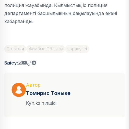
полиция жауабында. Қылмыстық іс полиция
департаменті басшылығының бақылауында екені
хабарланды.
Полиция
Жамбыл Облысы
зорлау ісі
Бөлісу:
Автор
Томирис Тоныкөк
Kyn.kz тілшісі