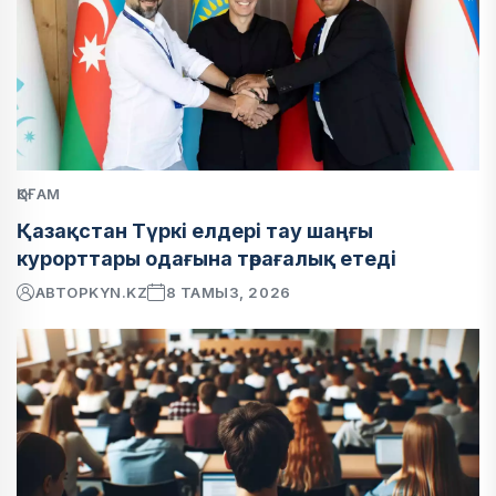
ҚОҒАМ
Қазақстан Түркі елдері тау шаңғы
курорттары одағына төрағалық етеді
АВТОР
KYN.KZ
8 ТАМЫЗ, 2026