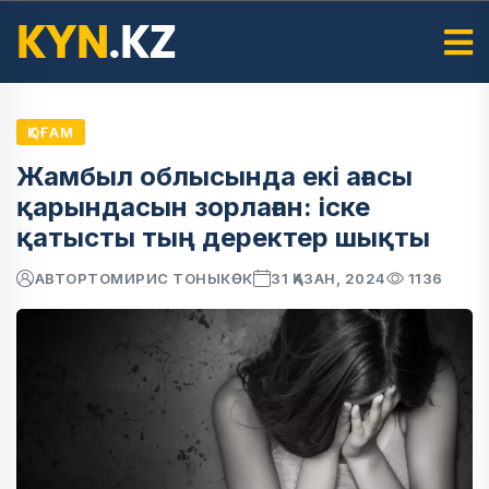
ҚОҒАМ
Жамбыл облысында екі ағасы
қарындасын зорлаған: іске
қатысты тың деректер шықты
АВТОР
ТОМИРИС ТОНЫКӨК
31 ҚАЗАН, 2024
1136