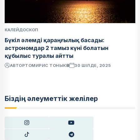
КАЛЕЙДОСКОП
Бүкіл әлемді қараңғылық басады:
астрономдар 2 тамыз күні болатын
құбылыс туралы айтты
АВТОР
ТОМИРИС ТОНЫКӨК
30 ШІЛДЕ, 2025
Біздің әлеуметтік желілер