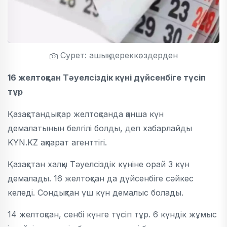
Сурет: ашық дереккөздерден
16 желтоқсан Тәуелсіздік күні дүйсенбіге түсіп
тұр
Қазақстандықтар желтоқсанда қанша күн
демалатынын белгілі болды, деп хабарлайды
KYN.KZ ақпарат агенттігі.
Қазақстан халқы Тәуелсіздік күніне орай 3 күн
демалады. 16 желтоқсан да дүйсенбіге сәйкес
келеді. Сондықтан үш күн демалыс болады.
14 желтоқсан, сенбі күнге түсіп тұр. 6 күндік жұмыс