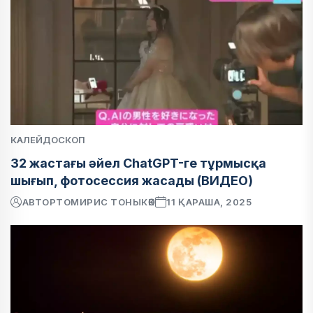
КАЛЕЙДОСКОП
32 жастағы әйел ChatGPT-ге тұрмысқа
шығып, фотосессия жасады (ВИДЕО)
АВТОР
ТОМИРИС ТОНЫКӨК
11 ҚАРАША, 2025