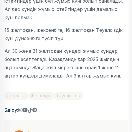
істейтіндер үшін бұл жұмыс күні болып саналады.
Ал бес күндік жұмыс істейтіндер үшін демалыс
күні болмақ.
15 желтоқсан, жексенбіге, 16 желтоқсан Тәуелсіздік
күні дүйсенбіге түсіп тұр.
Ал 30 және 31 желтоқсан күндері жұмыс күндері
болып есептеледі. Қазақстандықтар 2025 жылдың
қаңтарында Жаңа жыл мерекесіне орай 1 және 2
қаңтар күндері демалады. Ал 3 қаңтар жұмыс күні.
демалыс
Желтоқсан
Тәуелсіздік
Бөлісу: