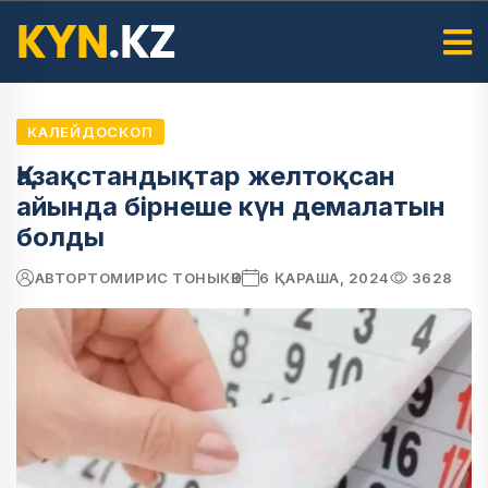
КАЛЕЙДОСКОП
Қазақстандықтар желтоқсан
айында бірнеше күн демалатын
болды
АВТОР
ТОМИРИС ТОНЫКӨК
6 ҚАРАША, 2024
3628