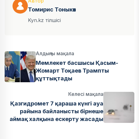
Автор
Томирис Тоныкөк
Kyn.kz тілшісі
Алдыңғы мақала
Мемлекет басшысы Қасым-
Жомарт Тоқаев Трампты
құттықтады
Келесі мақала
Қазгидромет 7 қараша күнгі ауа
райына байланысты бірнеше
аймақ халқына ескерту жасады