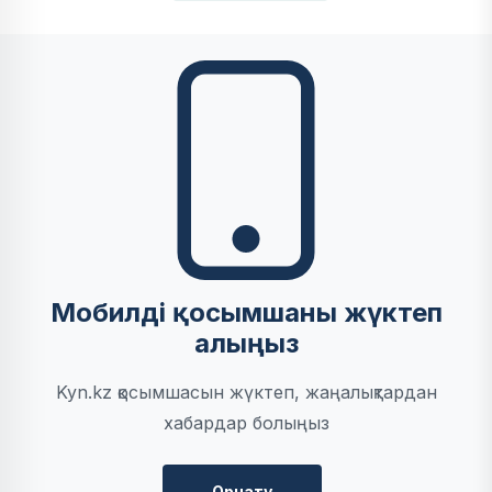
Мобилді қосымшаны жүктеп
алыңыз
Kyn.kz қосымшасын жүктеп, жаңалықтардан
хабардар болыңыз
Орнату