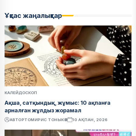
Ұқсас жаңалықтар
КАЛЕЙДОСКОП
Ақша, сатқындық, жұмыс: 10 ақпанға
арналған жұлдыз жорамал
АВТОР
ТОМИРИС ТОНЫКӨК
10 АҚПАН, 2026