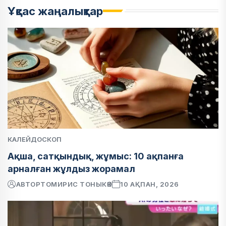
Ұқсас жаңалықтар
КАЛЕЙДОСКОП
Ақша, сатқындық, жұмыс: 10 ақпанға
арналған жұлдыз жорамал
АВТОР
ТОМИРИС ТОНЫКӨК
10 АҚПАН, 2026