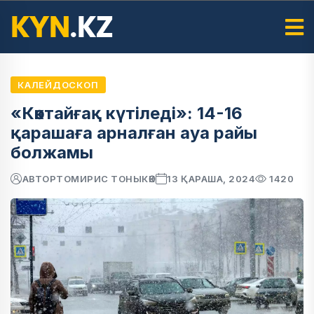
КАЛЕЙДОСКОП
«Көктайғақ күтіледі»: 14-16
қарашаға арналған ауа райы
болжамы
АВТОР
ТОМИРИС ТОНЫКӨК
13 ҚАРАША, 2024
1420