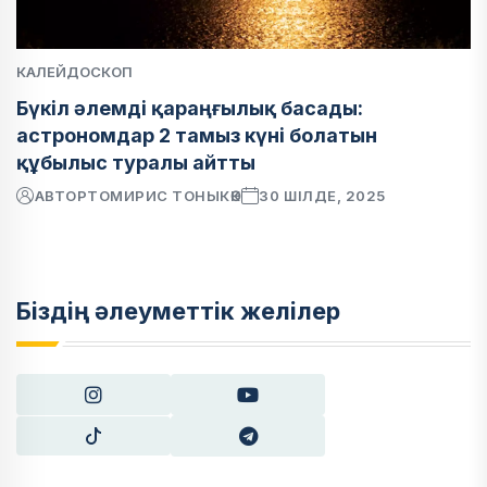
КАЛЕЙДОСКОП
Бүкіл әлемді қараңғылық басады:
астрономдар 2 тамыз күні болатын
құбылыс туралы айтты
АВТОР
ТОМИРИС ТОНЫКӨК
30 ШІЛДЕ, 2025
Біздің әлеуметтік желілер