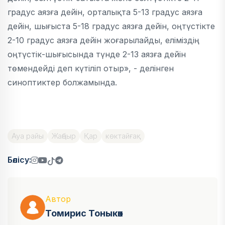
градус аязға дейін, орталықта 5-13 градус аязға
дейін, шығыста 5-18 градус аязға дейін, оңтүстікте
2-10 градус аязға дейін жоғарылайды, еліміздің
оңтүстік-шығысында түнде 2-13 аязға дейін
төмендейді деп күтіліп отыр», - делінген
синоптиктер болжамында.
Ауа райы
Жаңбыр
Қар
көктайғақ
Бөлісу:
Автор
Томирис Тоныкөк