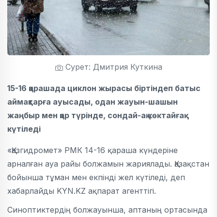
Сурет: Дмитрия Куткина
15-16 қарашада циклон жырасы біртіндеп батыс
аймақтарға ауысады, одан жауын-шашын
жаңбыр мен қар түрінде, сондай-ақ көктайғақ
күтіледі
«Қазгидромет» РМК 14-16 қараша күндеріне
арналған ауа райы болжамын жариялады. Қазақстан
бойынша тұман мен екпінді жел күтіледі, деп
хабарлайды KYN.KZ ақпарат агенттігі.
Синоптиктердің болжауынша, аптаның ортасында