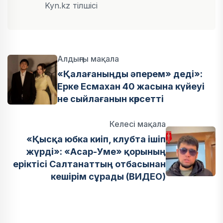
Kyn.kz тілшісі
Алдыңғы мақала
«Қалағаныңды әперем» деді»:
Ерке Есмахан 40 жасына күйеуі
не сыйлағанын көрсетті
Келесі мақала
«Қысқа юбка киіп, клубта ішіп
жүрді»: «Асар-Уме» қорының
еріктісі Салтанаттың отбасынан
кешірім сұрады (ВИДЕО)