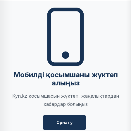
Мобилді қосымшаны жүктеп
алыңыз
Kyn.kz қосымшасын жүктеп, жаңалықтардан
хабардар болыңыз
Орнату