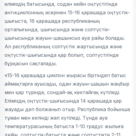
еліміздің батысында, содан кейін оңтүстігінде
антициклонның әсерінен 15-16 қарашада оңтүстік-
шығыста, 16 қарашада республиканың
орталығында, шығысында және солтүстік-
шығысында жауын-шашынсыз ауа райы болады.
Ал республиканың солтүстік жартысында және
оңтүстік-шығысында қар болып, солтүстігінде
бұрқасын сақталады.
«15-16 қарашада циклон жырасы біртіндеп батыс
аймақтарға ауысады, одан жауын-шашын жаңбыр
мен қар түрінде, сондай-ақ көктайғақ күтіледі.
Еліміздің оңтүстік-шығысында 14 қарашада қар
жауады деп болжанып отыр. Республика бойынша
тұман мен екпінді жел күтіледі. Түнде ауа
температурасының батыста 1-10 градус жылыға
дейін, солтүстік-батыста және солтүстікте 2-11