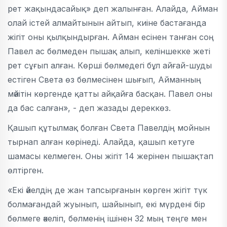
рет жақындасайық» деп жалынған. Алайда, Айман
олай істей алмайтынын айтып, киіне бастағанда
жігіт оны қылқындырған. Айман есінен танған соң
Павел ас бөлмеден пышақ алып, келіншекке жеті
рет сұғып алған. Көрші бөлмедегі бұл айғай-шуды
естіген Света өз бөлмесінен шығып, Айманның
мәйітін көргенде қатты айқайға басқан. Павел оны
да бас салған», - деп жазады дереккөз.
Қашып құтылмақ болған Света Павелдің мойнын
тырнап алған көрінеді. Алайда, қашып кетуге
шамасы келмеген. Оны жігіт 14 жерінен пышақтап
өлтірген.
«Екі әйелдің де жан тапсырғанын көрген жігіт түк
болмағандай жуынып, шайынып, екі мүрдені бір
бөлмеге әкеліп, бөлменің ішінен 32 мың теңге мен