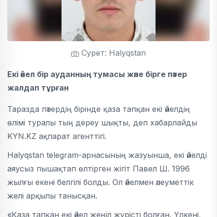
Сурет: Halyqstan
Екі әйел бір ауданның тумасы және бірге пәтер
жалдап тұрған
Таразда пәтердің бірінде қаза тапқан екі әйелдің
өлімі туралы тың дереу шықты, деп хабарлайды
KYN.KZ ақпарат агенттігі.
Halyqstan telegram-арнасының жазуынша, екі әйелді
аяусыз пышақтап өлтірген жігіт Павел Ш. 1996
жылғы екені белгілі болды. Ол әйелмен әлеуметтік
желі арқылы танысқан.
«Қаза тапқан екі әйел жеңіл жүрісті болған. Үлкені,