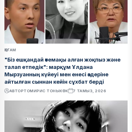
ҚОҒАМ
"Біз ешқандай өтемақы алған жоқпыз және
талап етпедік": марқұм Ұлдана
Мырзуанның күйеуі мен енесі өздеріне
айтылған сыннан кейін сұхбат берді
АВТОР
ТОМИРИС ТОНЫКӨК
7 ТАМЫЗ, 2026