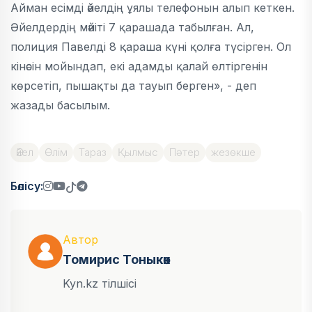
Айман есімді әйелдің ұялы телефонын алып кеткен.
Әйелдердің мәйіті 7 қарашада табылған. Ал,
полиция Павелді 8 қараша күні қолға түсірген. Ол
кінәсін мойындап, екі адамды қалай өлтіргенін
көрсетіп, пышақты да тауып берген», - деп
жазады басылым.
Әйел
Өлім
Тараз
Қылмыс
Пәтер
жезөкше
Бөлісу:
Автор
Томирис Тоныкөк
Kyn.kz тілшісі