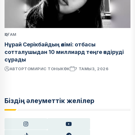
ҚОҒАМ
Нұрай Серікбайдың өлімі: отбасы
сотталушыдан 10 миллиард теңге өндіруді
сұрады
АВТОР
ТОМИРИС ТОНЫКӨК
7 ТАМЫЗ, 2026
Біздің әлеуметтік желілер