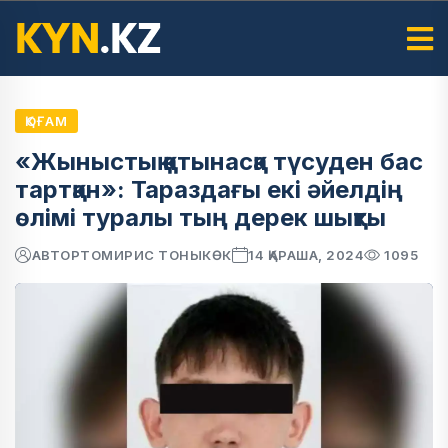
ҚОҒАМ
«Жыныстық қатынасқа түсуден бас
тартқан»: Тараздағы екі әйелдің
өлімі туралы тың дерек шықты
АВТОР
ТОМИРИС ТОНЫКӨК
14 ҚАРАША, 2024
1095