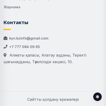
Жарнама
Контакты
kyn.kzinfo@gmail.com
+7 777 084 09 65
Алматы қаласы, Алатау ауданы, Теректі
шағынауданы, Тәуелсіздік көшесі, 10.
Сайтты қолдану ережелері