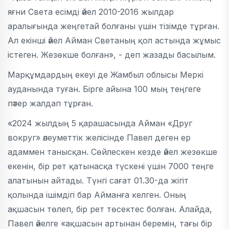
яғни Света есімді әйел 2010-2016 жылдар
аралығында жеңгетай болғаны үшін тізімде тұрған.
Ал екінші әйел Айман Светаның қол астында жұмыс
істеген. Жезөкше болған», - деп жазады басылым.
Марқұмдардың екеуі де Жамбыл облысы Меркі
ауданында туған. Бірге айына 100 мың теңгеге
пәтер жалдап тұрған.
«2024 жылдың 5 қарашасында Айман «Друг
вокруг» әлеуметтік желісінде Павел деген ер
адаммен танысқан. Сөйлескен кезде әйел жезөкше
екенін, бір рет қатынасқа түскені үшін 7000 теңге
алатынын айтады. Түнгі сағат 01.30-да жігіт
қолында ішімдігі бар Айманға келген. Оның
ақшасын төлеп, бір рет төсектес болған. Алайда,
Павел әйелге «ақшасын артынан беремін, тағы бір