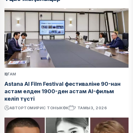
ҚОҒАМ
Astana AI Film Festival фестиваліне 90-нан
астам елден 1900-ден астам AI-фильм
келіп түсті
АВТОР
ТОМИРИС ТОНЫКӨК
7 ТАМЫЗ, 2026