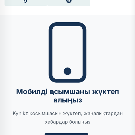
Мобилді қосымшаны жүктеп
алыңыз
Kyn.kz қосымшасын жүктеп, жаңалықтардан
хабардар болыңыз