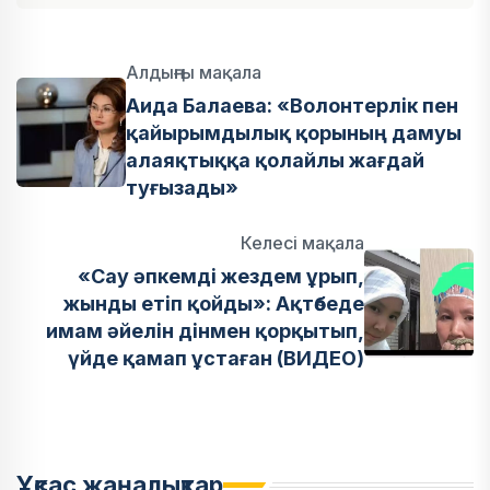
Алдыңғы мақала
Аида Балаева: «Волонтерлік пен
қайырымдылық қорының дамуы
алаяқтыққа қолайлы жағдай
туғызады»
Келесі мақала
«Сау әпкемді жездем ұрып,
жынды етіп қойды»: Ақтөбеде
имам әйелін дінмен қорқытып,
үйде қамап ұстаған (ВИДЕО)
Ұқсас жаңалықтар