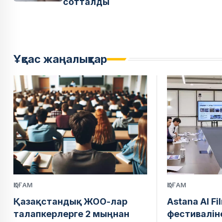
сотталды
Ұқсас жаңалықтар
ҚОҒАМ
ҚОҒАМ
Қазақстандық ЖОО-лар
Astana AI Fi
талапкерлерге 2 мыңнан
фестивалін