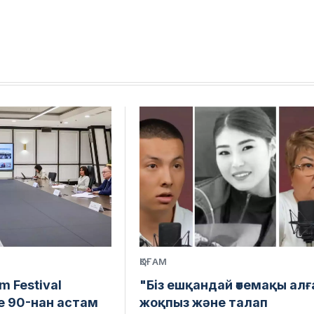
ҚОҒАМ
lm Festival
"Біз ешқандай өтемақы алғ
е 90-нан астам
жоқпыз және талап