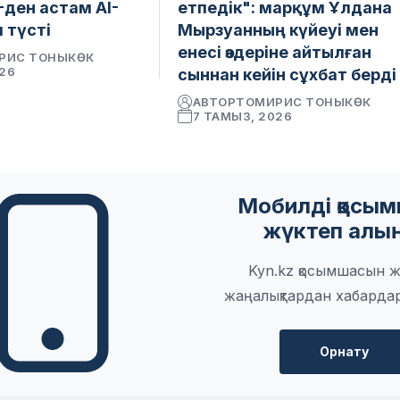
-ден астам AI-
етпедік": марқұм Ұлдана
 түсті
Мырзуанның күйеуі мен
енесі өздеріне айтылған
РИС ТОНЫКӨК
026
сыннан кейін сұхбат берді
АВТОР
ТОМИРИС ТОНЫКӨК
7 ТАМЫЗ, 2026
Мобилді қосы
жүктеп алы
Kyn.kz қосымшасын ж
жаңалықтардан хабарда
Орнату