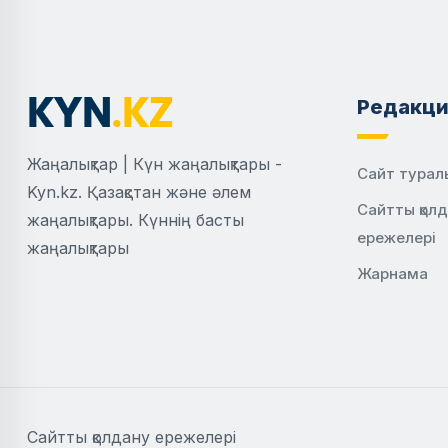
Редакци
Жаңалықтар | Күн жаңалықтары -
Сайт турал
Kyn.kz. Қазақстан және әлем
Сайтты қол
жаңалықтары. Күннің басты
ережелері
жаңалықтары
Жарнама
Сайтты қолдану ережелері