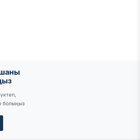
мшаны
ңыз
үктеп,
р болыңыз