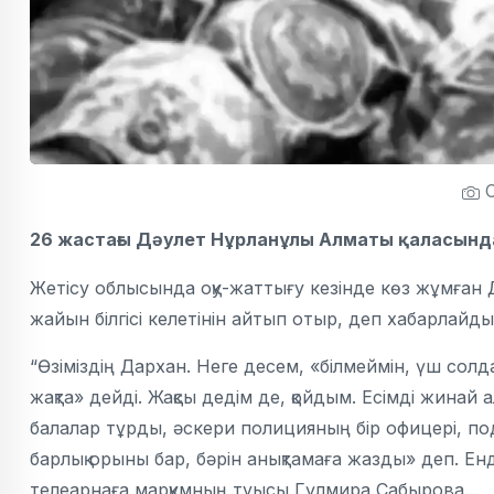
С
26 жастағы Дәулет Нұрланұлы Алматы қаласында
Жетісу облысында оқу-жаттығу кезінде көз жұмған
жайын білгісі келетінін айтып отыр, деп хабарлайд
“Өзіміздің Дархан. Неге десем, «білмеймін, үш солд
жақта» дейді. Жақсы дедім де, қойдым. Есімді жин
балалар тұрды, әскери полицияның бір офицері, по
барлық орыны бар, бәрін анықтамаға жазды» деп. Енд
телеарнаға марқұмның туысы Гүлмира Сабырова.