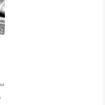
нда
і