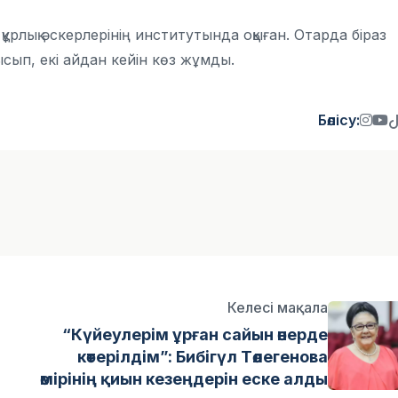
рлық әскерлерінің институтында оқыған. Отарда біраз
ысып, екі айдан кейін көз жұмды.
Бөлісу:
Келесі мақала
“Күйеулерім ұрған сайын өнерде
көтерілдім”: Бибігүл Төлегенова
өмірінің қиын кезеңдерін еске алды