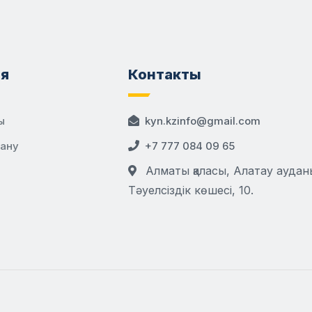
я
Контакты
ы
kyn.kzinfo@gmail.com
дану
+7 777 084 09 65
Алматы қаласы, Алатау аудан
Тәуелсіздік көшесі, 10.