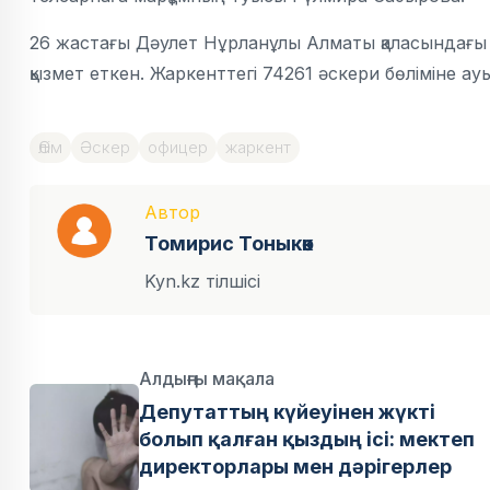
26 жастағы Дәулет Нұрланұлы Алматы қаласындағы құ
қызмет еткен. Жаркенттегі 74261 әскери бөліміне ау
Өлім
Әскер
офицер
жаркент
Автор
Томирис Тоныкөк
Kyn.kz тілшісі
Алдыңғы мақала
Депутаттың күйеуінен жүкті
болып қалған қыздың ісі: мектеп
директорлары мен дәрігерлер