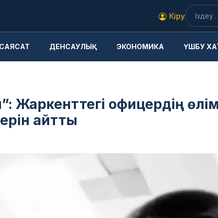
Кіру
САЯСАТ
ДЕНСАУЛЫҚ
ЭКОНОМИКА
ҮШБУ ХА
”: Жаркенттегі офицердің өлім
дерін айтты