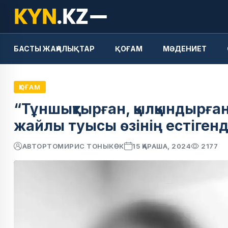
БАСТЫ ЖАҢАЛЫҚТАР
ҚОҒАМ
МӘДЕНИЕТ
ҚОҒАМ
“Тұншықтырған, қылқындырған
жайлы туысы өзінің естіген
АВТОР
ТОМИРИС ТОНЫКӨК
15 ҚАРАША, 2024
2177