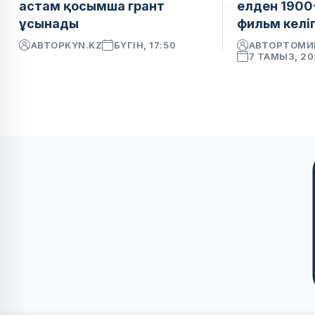
астам қосымша грант
елден 1900
ұсынады
фильм келіп
АВТОР
KYN.KZ
БҮГІН, 17:50
АВТОР
ТОМИ
7 ТАМЫЗ, 2