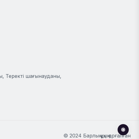
ы, Теректі шағынауданы,
© 2024 Барлық құқық қорғалған