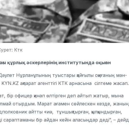
урет: Ктк
ғы құрлық әскерлерінің институтында оқыған
 Дәулет Нұрланұлының туыстары қайғылы оқиғаның мән-
ы KYN.KZ ақпарат агенттігі КТК арнасына сілтеме жасап.
ат, бір офицер қинап өлтірген деп айтып жатыр, мына
ай алмай отырдым. Марат ағамен сөйлескен кезде, жаны
дполковник айтты «иә, тұншықтырған, қылқындырған,
і сараптаманы бір айдан кейін аласыңдар деді”, – дейд