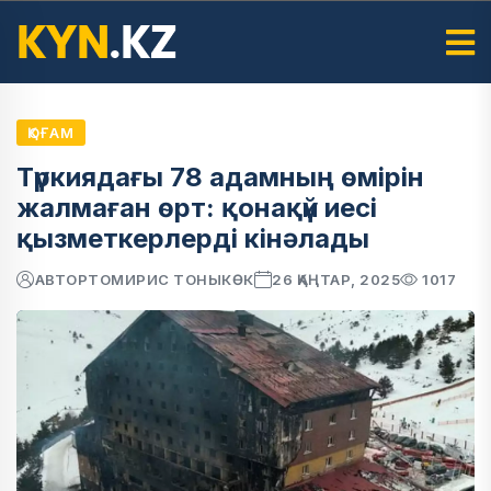
ҚОҒАМ
Түркиядағы 78 адамның өмірін
жалмаған өрт: қонақүй иесі
қызметкерлерді кінәлады
АВТОР
ТОМИРИС ТОНЫКӨК
26 ҚАҢТАР, 2025
1017