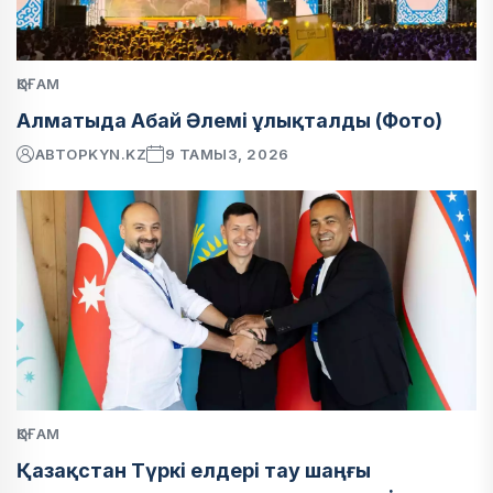
ҚОҒАМ
Алматыда Абай Әлемі ұлықталды (Фото)
АВТОР
KYN.KZ
9 ТАМЫЗ, 2026
ҚОҒАМ
Қазақстан Түркі елдері тау шаңғы