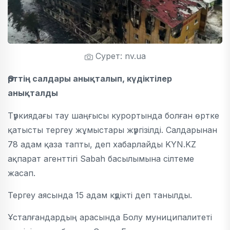
Сурет: nv.ua
Өрттің салдары анықталып, күдіктілер
анықталды
Түркиядағы тау шаңғысы курортында болған өртке
қатысты тергеу жұмыстары жүргізілді. Салдарынан
78 адам қаза тапты, деп хабарлайды KYN.KZ
ақпарат агенттігі Sabah басылымына сілтеме
жасап.
Тергеу аясында 15 адам күдікті деп танылды.
Ұсталғандардың арасында Болу муниципалитеті