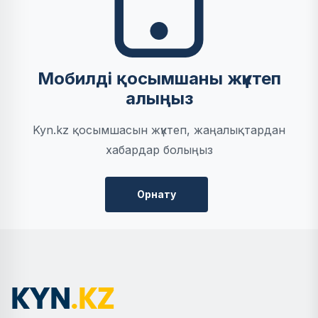
Мобилді қосымшаны жүктеп
алыңыз
Kyn.kz қосымшасын жүктеп, жаңалықтардан
хабардар болыңыз
Орнату