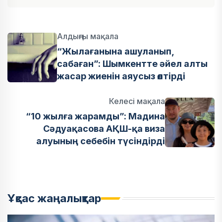
Алдыңғы мақала
“Жылағанына ашуланып,
сабаған”: Шымкентте әйел алты
жасар жиенін аяусыз өлтірді
Келесі мақала
“10 жылға жарамды”: Мадина
Сәдуақасова АҚШ-қа виза
алуының себебін түсіндірді
Ұқсас жаңалықтар