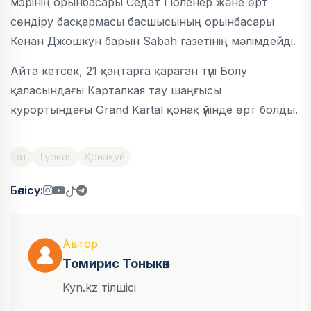
мэрінің орынбасары Седат Гюленер және өрт
сөндіру басқармасы басшысының орынбасары
Кенан Джошкун барын Sabah газетінің мәлімдейді.
Айта кетсек, 21 қаңтарға қараған түні Болу
қаласындағы Карталкая тау шаңғысы
курортындағы Grand Kartal қонақ үйінде өрт болды.
өрт
Түркия
Қонақүй
Бөлісу:
Автор
Томирис Тоныкөк
Kyn.kz тілшісі