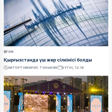
ҚОҒАМ
Қырғызстанда үш жер сілкінісі болды
АВТОР
ТОМИРИС ТОНЫКӨК
БҮГІН, 12:18