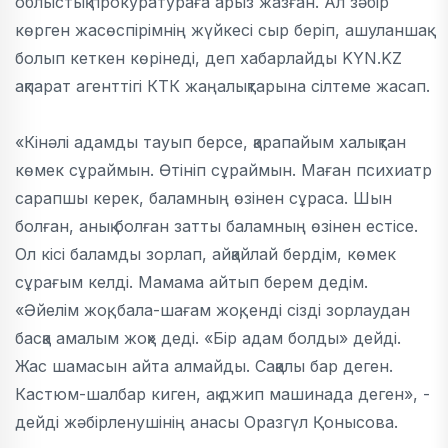
облыстық прокуратураға арыз жазған. Ал зәбір
көрген жасөспірімнің жүйкесі сыр беріп, ашуланшақ
болып кеткен көрінеді, деп хабарлайды KYN.KZ
ақпарат агенттігі КТК жаңалықтарына сілтеме жасап.
«Кінәлі адамды тауып берсе, қарапайым халықтан
көмек сұраймын. Өтініп сұраймын. Маған психиатр
сарапшы керек, баламның өзінен сұраса. Шын
болған, анық болған затты баламның өзінен естісе.
Ол кісі баламды зорлап, айқайлай бердім, көмек
сұрағым келді. Мамама айтып берем дедім.
«Әйелім жоқ, бала-шағам жоқ, енді сізді зорлаудан
басқа амалым жоқ» деді. «Бір адам болды» дейді.
Жас шамасын айта алмайды. Сақалы бар деген.
Кастюм-шалбар киген, ақ джип машинада деген», -
дейді жәбірленушінің анасы Оразгүл Қонысова.