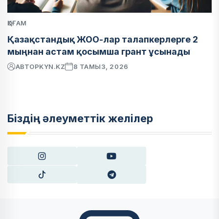
ҚОҒАМ
Қазақстандық ЖОО-лар талапкерлерге 2
мыңнан астам қосымша грант ұсынады
АВТОР
KYN.KZ
8 ТАМЫЗ, 2026
Біздің әлеуметтік желілер