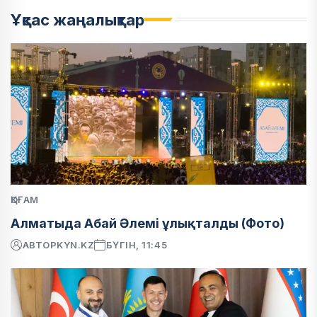
Ұқсас жаңалықтар
ҚОҒАМ
Алматыда Абай Әлемі ұлықталды (Фото)
АВТОР
KYN.KZ
БҮГІН, 11:45