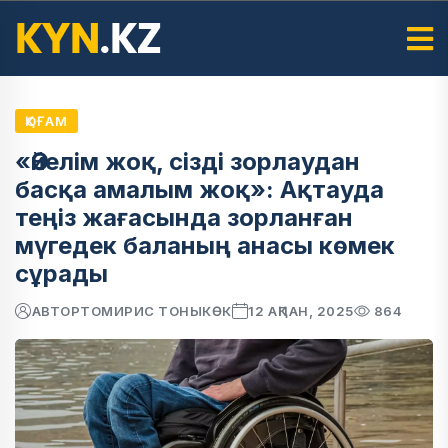
ҚОҒАМ
«Әйелім жоқ, сізді зорлаудан
басқа амалым жоқ»: Ақтауда
теңіз жағасында зорланған
мүгедек баланың анасы көмек
сұрады
АВТОР
ТОМИРИС ТОНЫКӨК
12 АҚПАН, 2025
864