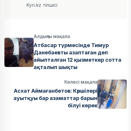
Kyn.kz тілшісі
Алдыңғы мақала
Атбасар түрмесінде Тимур
Данебаевты азаптаған деп
айыпталған 12 қызметкер сотта
ақталып шықты
Келесі мақала
Асхат Аймағанбетов: Көршілері
ауытқуы бар азаматтар барын
білуі керек