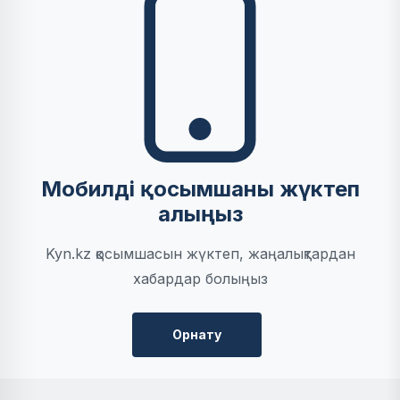
Мобилді қосымшаны жүктеп
алыңыз
Kyn.kz қосымшасын жүктеп, жаңалықтардан
хабардар болыңыз
Орнату