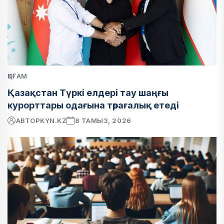
ҚОҒАМ
Қазақстан Түркі елдері тау шаңғы
курорттары одағына төрағалық етеді
АВТОР
KYN.KZ
8 ТАМЫЗ, 2026