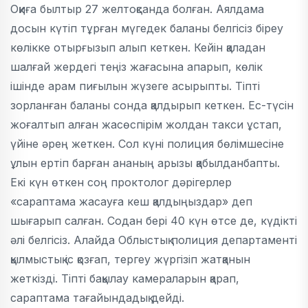
Оқиға былтыр 27 желтоқсанда болған. Аялдама
досын күтіп тұрған мүгедек баланы белгісіз біреу
көлікке отырғызып алып кеткен. Кейін қаладан
шалғай жердегі теңіз жағасына апарып, көлік
ішінде арам пиғылын жүзеге асырыпты. Тіпті
зорланған баланы сонда қалдырып кеткен. Ес-түсін
жоғалтып алған жасөспірім жолдан такси ұстап,
үйіне әрең жеткен. Сол күні полиция бөлімшесіне
ұлын ертіп барған ананың арызы қабылданбапты.
Екі күн өткен соң проктолог дәрігерлер
«сараптама жасауға кеш қалдыңыздар» деп
шығарып салған. Содан бері 40 күн өтсе де, күдікті
әлі белгісіз. Алайда Облыстық полиция департаменті
қылмыстық іс қозғап, тергеу жүргізіп жатқанын
жеткізді. Тіпті бақылау камераларын қарап,
сараптама тағайындадық дейді.