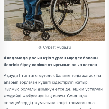
Сурет: yuga.ru
Аялдамада досын күтіп тұрған мүгедек баланы
белгісіз біреу көлікке отырғызып алып кеткен
Ақтауда I топтағы мүгедек баланы теңіз жағасына
апарып зорлаған күдікті іздестіріліп жатыр.
Қылмыс болғалы қырық күн өтсе де, ешкім ұсталған
жоқ дейді жәбірленушінің анасы. Сондықтан
полицейлердің жұмысына көңілі толмаған ана