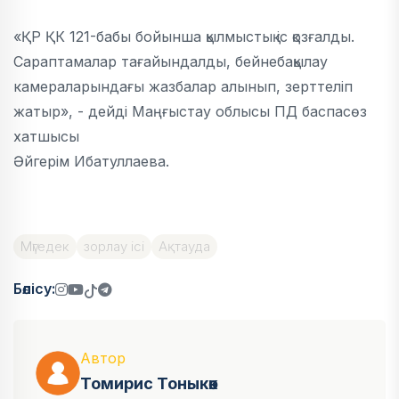
«ҚР ҚК 121-бабы бойынша қылмыстық іс қозғалды.
Сараптамалар тағайындалды, бейнебақылау
камераларындағы жазбалар алынып, зерттеліп
жатыр», - дейді Маңғыстау облысы ПД баспасөз
хатшысы
Әйгерім Ибатуллаева.
Мүгедек
зорлау ісі
Ақтауда
Бөлісу:
Автор
Томирис Тоныкөк