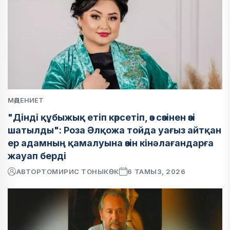
МӘДЕНИЕТ
"Дінді құбыжық етіп көрсетіп, өз сөзінен өзі
шатылды": Роза Әлқожа тойда уағыз айтқан
ер адамның қамалуына өзін кінәлағандарға
жауап берді
АВТОР
ТОМИРИС ТОНЫКӨК
6 ТАМЫЗ, 2026