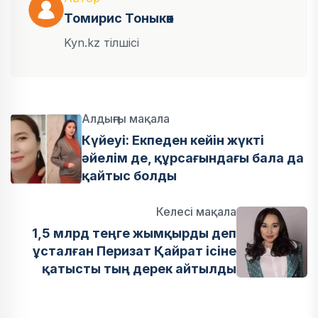
Томирис Тоныкөк
Kyn.kz тілшісі
Алдыңғы мақала
Күйеуі: Екпеден кейін жүкті
әйелім де, құрсағындағы бала да
қайтыс болды
Келесі мақала
1,5 млрд теңге жымқырды деп
ұсталған Перизат Қайрат ісіне
қатысты тың дерек айтылды