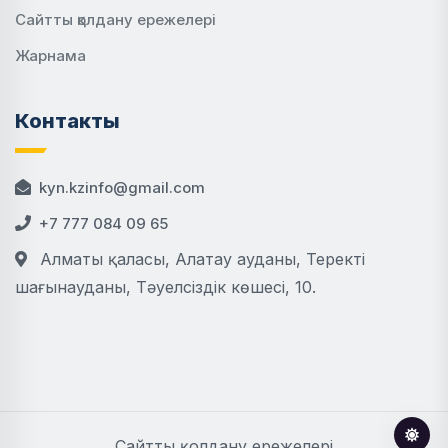
Сайтты қолдану ережелері
Жарнама
Контакты
kyn.kzinfo@gmail.com
+7 777 084 09 65
Алматы қаласы, Алатау ауданы, Теректі
шағынауданы, Тәуелсіздік көшесі, 10.
Сайтты қолдану ережелері