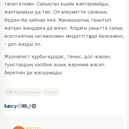
талап етемін. Салықтан ешкім жалтармайды,
жалтармауы да тиіс. Ол әлеуметтік саланың
бірден-бір қайнар көзі. Жанашырлық танытып
жатқан жандарға да алғыс. Алдағы уақытта салық
есептелігінің нәтижесімен міндетті түрде бөлісемін»,
- деп жазды ол.
Журналист құрбы-құрдас, таныс, дос-жаран,
туыстардың кәсібіне ашық жарнама жасап
беретінін де жасырмады.
Ләйлә Сұлтанқызы
Салық
Бөлісу:
Автор