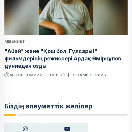
МӘДЕНИЕТ
"Абай" және "Қош бол, Гүлсары!"
фильмдерінің режиссері Ардақ Әмірқұлов
дүниеден озды
АВТОР
ТОМИРИС ТОНЫКӨК
5 ТАМЫЗ, 2026
Біздің әлеуметтік желілер