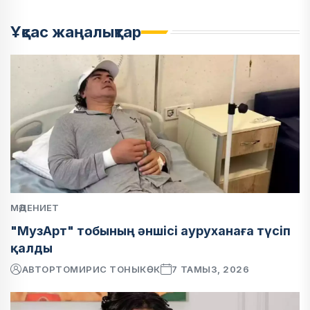
Ұқсас жаңалықтар
МӘДЕНИЕТ
"МузАрт" тобының әншісі ауруханаға түсіп
қалды
АВТОР
ТОМИРИС ТОНЫКӨК
7 ТАМЫЗ, 2026