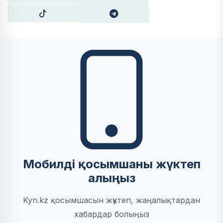
Мобилді қосымшаны жүктеп
алыңыз
Kyn.kz қосымшасын жүктеп, жаңалықтардан
хабардар болыңыз