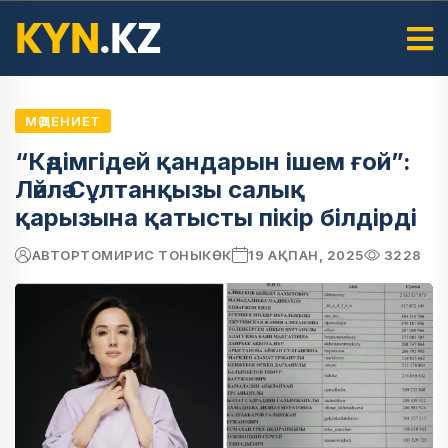
МӘДЕНИЕТ
“Кәдімгідей қандарын ішем ғой”:
Ләйлә Сұлтанқызы салық
қарызына қатысты пікір білдірді
АВТОР
ТОМИРИС ТОНЫКӨК
19 АҚПАН, 2025
3228