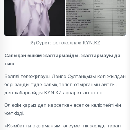
Сурет: фотоколлаж KYN.KZ
Салықтан ешкім жалтармайды, жалтармауы да
тиіс
Белгілі тележүргізуші Ләйлә Сұлтанқызы көп жылдан
бері заңды түрде салық төлеп отырғанын айтты,
деп хабарлайды KYN.KZ ақпарат агенттігі.
Ол өзін қарыз деп көрсеткен есепке келіспейтінін
жеткізді.
«Қымбатты оқырманым, әлеуметтік желіде тарап