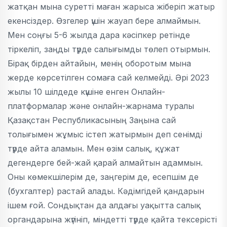
жатқан мына суретті маған жарыса жіберіп жатыр
екенсіздер. Өзгелер үшін жауап бере алмаймын.
Мен соңғы 5-6 жылда дара кәсіпкер ретінде
тіркеліп, заңды түрде салығымды төлеп отырмын.
Бірақ бірден айтайын, менің оборотым мына
жерде көрсетілген сомаға сай келмейді. Әрі 2023
жылы 10 шілдеде күшіне енген Онлайн-
платформалар және онлайн-жарнама туралы
Қазақстан Республикасының Заңына сай
толығымен жұмыс істеп жатырмын деп сенімді
түрде айта аламын. Мен өзім салық, құжат
дегендерге бей-жай қарай алмайтын адаммын.
Оны көмекшілерім де, заңгерім де, есепшім де
(бухгалтер) растай алады. Кәдімгідей қандарын
ішем ғой. Сондықтан да алдағы уақытта салық
органдарына жүгініп, міндетті түрде қайта тексерісті