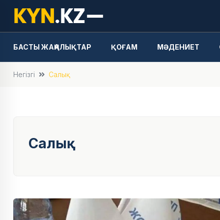
БАСТЫ ЖАҢАЛЫҚТАР
ҚОҒАМ
МӘДЕНИЕТ
Негізгі
Салық
Салық