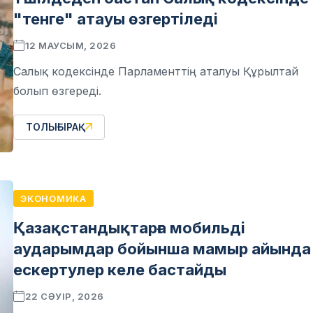
"тенге" атауы өзгертіледі
12 МАУСЫМ, 2026
Салық кодексінде Парламенттің аталуы Құрылтай
болып өзгереді.
ТОЛЫҒЫРАҚ
ЭКОНОМИКА
Қазақстандықтарға мобильді
аударымдар бойынша мамыр айында
ескертулер келе бастайды
22 СӘУІР, 2026