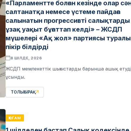
«Парламентте болған кезінде олар сә
салтанатқа немесе үстеме пайдаға
салынатын прогрессивті салықтарды
ұзақ уақыт бұғаттап келді» – ЖСДП
мүшелері «Ақ жол» партиясы туралы
пікір білдірді
8 ШІЛДЕ, 2026
ЖСДП мемлекеттік шығыстарды барынша ашық етуд
ұсынды.
ТОЛЫҒЫРАҚ
ҚОҒАМ
1 шілдеден бастап Салық кодексінде