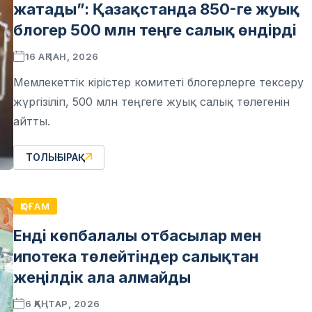
жатады”: Қазақстанда 850-ге жуық
блогер 500 млн теңге салық өндірді
16 АҚПАН, 2026
Мемлекеттік кірістер комитеті блогерлерге тексеру
жүргізіліп, 500 млн теңгеге жуық салық төлегенін
айтты.
ТОЛЫҒЫРАҚ
ҚОҒАМ
Енді көпбалалы отбасылар мен
ипотека төлейтіндер салықтан
жеңілдік ала алмайды
6 ҚАҢТАР, 2026