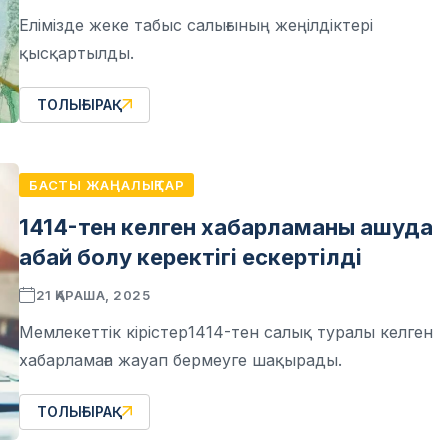
Елімізде жеке табыс салығының жеңілдіктері
қысқартылды.
ТОЛЫҒЫРАҚ
БАСТЫ ЖАҢАЛЫҚТАР
1414-тен келген хабарламаны ашуда
абай болу керектігі ескертілді
21 ҚАРАША, 2025
Мемлекеттік кірістер1414-тен салық туралы келген
хабарламаға жауап бермеуге шақырады.
ТОЛЫҒЫРАҚ