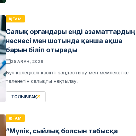
ҚОҒАМ
Салық органдары енді азаматтардың
несиесі мен шотында қанша ақша
барын біліп отырады
25 АҚПАН, 2026
Бұл көлеңкелі кәсіпті заңдастыру мен мемлекетке
төленетін салықты нақтылау.
ТОЛЫҒЫРАҚ
ҚОҒАМ
“Мүлік, сыйлық болсын табысқа