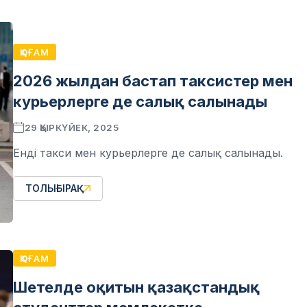
ҚОҒАМ
2026 жылдан бастап таксистер мен
курьерлерге де салық салынады
29 ҚЫРКҮЙЕК, 2025
Енді такси мен курьерлерге де салық салынады.
ТОЛЫҒЫРАҚ
ҚОҒАМ
Шетелде оқитын қазақстандық