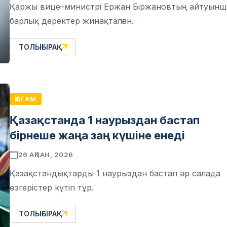
Қаржы вице–министрі Ержан Біржановтың айтуынш
барлық деректер жинақталған.
ТОЛЫҒЫРАҚ
ҚОҒАМ
Қазақстанда 1 наурыздан бастап
бірнеше жаңа заң күшіне енеді
26 АҚПАН, 2026
Қазақстандықтарды 1 наурыздан бастап әр салада
өзгерістер күтіп тұр.
ТОЛЫҒЫРАҚ