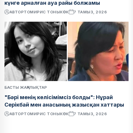
күнге арналған ауа райы болжамы
АВТОР
ТОМИРИС ТОНЫКӨК
7 ТАМЫЗ, 2026
БАСТЫ ЖАҢАЛЫҚТАР
"Бәрі менің келісімімсіз болды": Нұрай
Серікбай мен анасының жазысқан хаттары
АВТОР
ТОМИРИС ТОНЫКӨК
7 ТАМЫЗ, 2026