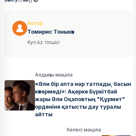
Автор
Томирис Тоныкөк
Kyn.kz тілшісі
Алдыңғы мақала
«Әли бір апта нәр татпады, басын
көтермеді»: Ақерке Бүркітбай
жары Әли Оқаповтың "Құрмет"
орденіне қатысты дау туралы
айтты
Келесі мақала