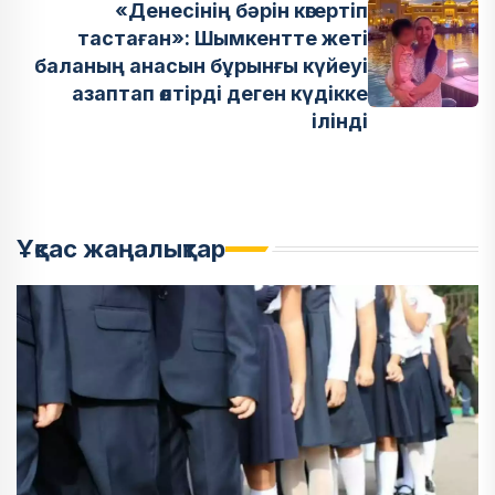
«Денесінің бәрін көгертіп
тастаған»: Шымкентте жеті
баланың анасын бұрынғы күйеуі
азаптап өлтірді деген күдікке
ілінді
Ұқсас жаңалықтар