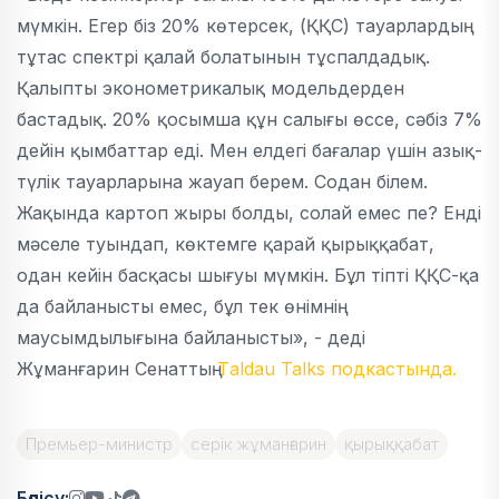
мүмкін. Егер біз 20% көтерсек, (ҚҚС) тауарлардың
тұтас спектрі қалай болатынын тұспалдадық.
Қалыпты эконометрикалық модельдерден
бастадық. 20% қосымша құн салығы өссе, сәбіз 7%
дейін қымбаттар еді. Мен елдегі бағалар үшін азық-
түлік тауарларына жауап берем. Содан білем.
Жақында картоп жыры болды, солай емес пе? Енді
мәселе туындап,
көктемге қарай қырыққабат
,
одан кейін басқасы шығуы мүмкін. Бұл тіпті ҚҚС-қа
да байланысты емес, бұл тек өнімнің
маусымдылығына байланысты», - деді
Жұманғарин Сенаттың
Тaldau Talks подкастында.
Премьер-министр
серік жұманғарин
қырыққабат
Бөлісу: