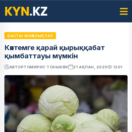
БАСТЫ ЖАҢАЛЫҚТАР
Көктемге қарай қырыққабат
қымбаттауы мүмкін
АВТОР
ТОМИРИС ТОНЫКӨК
21 АҚПАН, 2025
1201