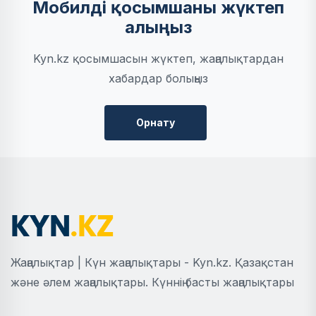
Мобилді қосымшаны жүктеп
алыңыз
Kyn.kz қосымшасын жүктеп, жаңалықтардан
хабардар болыңыз
Орнату
Жаңалықтар | Күн жаңалықтары - Kyn.kz. Қазақстан
және әлем жаңалықтары. Күннің басты жаңалықтары