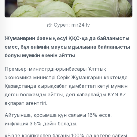
Сурет: mir24.tv
Жұманғарин бағаның өсуі ҚҚС-қа да байланысты
емес, бұл өнімнің маусымдылығына байланысты
болуы мүмкін екенін айтты
Премьер-министрдің орынбасары Ұлттық
экономика министрі Серік Жұманғарин көктемде
Қазақстанда қырыққабат қымбаттап кетуі мүмкін
деген болжамды айтты, деп хабарлайды KYN.KZ
ақпарат агенттігі.
Айтуынша, қосымша құн салығы 16% өссе,
инфляция 3,5% дейін болады.
«Бізде кәсіпкерлер бағаны 100% да көтере салуы