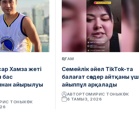
ҚОҒАМ
сар Хамза жеті
Семейлік әйел TikTok-та
н бас
балағат сөздер айтқаны үш
ынан айырылуы
айыппұл арқалады
АВТОР
ТОМИРИС ТОНЫКӨК
6 ТАМЫЗ, 2026
РИС ТОНЫКӨК
026