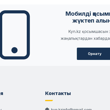
Мобилді қосы
жүктеп алы
Kyn.kz қосымшасын ж
жаңалықтардан хабарда
Орнату
я
Контакты
ы
kyn.kzinfo@gmail.com