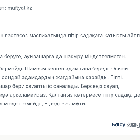
т: muftyat.kz
н баспасөз мәслихатында пітір садақаға қатысты айтт
а беруге, ауызашарға да шақыру міндеттелмеген.
қа бермейді. Шамасы келген адам ғана береді. Осыны
лігі сондай адамдардың жағдайына қарайды. Тіпті,
ар беру сауапты іс саналады. Берсеңіз сауап,
күнә арқаламайсыз. Қалтаңыз көтермесе пітір садақа д
міндеттемейді”, – деді Бас мүфти.
Бөлісу: