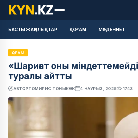
БАСТЫ ЖАҢАЛЫҚТАР
ҚОҒАМ
МӘДЕНИЕТ
ҚОҒАМ
«Шариғат оны міндеттемейді»
туралы айтты
АВТОР
ТОМИРИС ТОНЫКӨК
4 НАУРЫЗ, 2025
1743