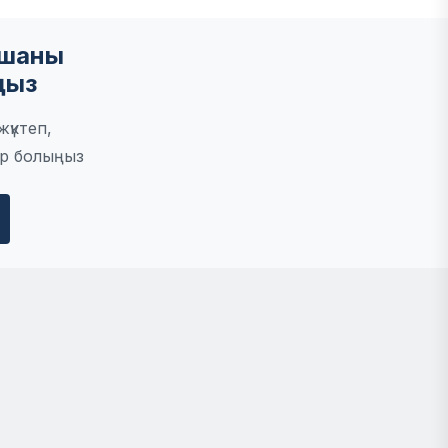
мшаны
ңыз
үктеп,
р болыңыз