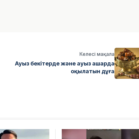
Келесі мақала
Ауыз бекітерде және ауыз ашарда
оқылатын дұға