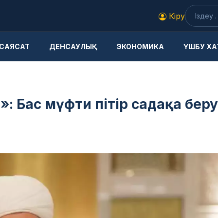
Кіру
САЯСАТ
ДЕНСАУЛЫҚ
ЭКОНОМИКА
ҮШБУ ХА
: Бас мүфти пітір садақа беру