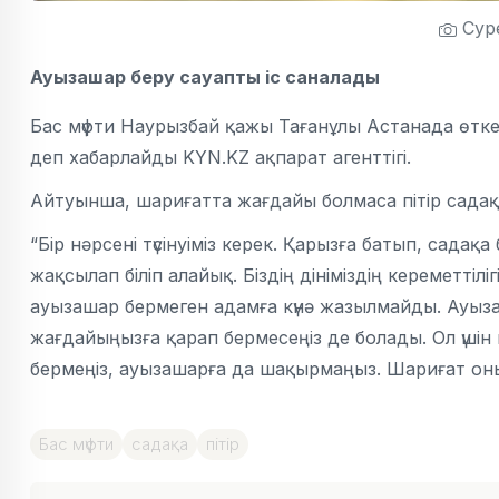
Суре
Ауызашар беру сауапты іс саналады
Бас мүфти Наурызбай қажы Тағанұлы Астанада өтке
деп хабарлайды KYN.KZ ақпарат агенттігі.
Айтуынша, шариғатта жағдайы болмаса пітір садақ
“Бір нәрсені түсінуіміз керек. Қарызға батып, сада
жақсылап біліп алайық. Біздің дініміздің кереметті
ауызашар бермеген адамға күнә жазылмайды. Ауызаш
жағдайыңызға қарап бермесеңіз де болады. Ол үшін 
бермеңіз, ауызашарға да шақырмаңыз. Шариғат оны 
Бас мүфти
садақа
пітір