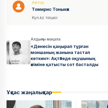
Автор
Томирис Тоныкөк
Kyn.kz тілшісі
Алдыңғы мақала
«Денесін қаңырап тұрған
моншаның жанына тастап
кеткен»: Ақтөбеде оқушының
өліміне қатысты сот басталды
Ұқсас жаңалықтар