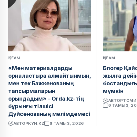
ҚОҒАМ
ҚОҒАМ
«Мен материалдарды
Блогер Қай
орналастыра алмайтынмын,
жылға дейі
мен тек Бажкенованың
бостандығ
тапсырмаларын
мүмкін
орындадым» – Orda.kz-тің
АВТОР
ТОМИ
6 ТАМЫЗ, 2
бұрынғы тілшісі
Дүйсенованың мәлімдемесі
АВТОР
KYN.KZ
6 ТАМЫЗ, 2026