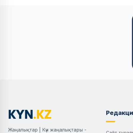
Редакци
Жаңалықтар | Күн жаңалықтары -
Сайт турал