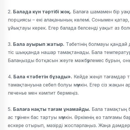
2.
Балада күн тәртібі жоқ.
Балаға шамамен бір уақ
порциясы – екі алақанының көлемі. Сонымен қатар, 
ұйықтауы керек. Егер балада белсенді уақыт аз бо
3.
Бала ауырып жатыр.
Тәбетінің болмауы қандай 
тіс шыққанда нашар тамақтанады. Бала температура
Балаңызды ботқасын жеуге мәжбүрлемес бұрын, оны
4.
Бала «
тәбетін
бұзады».
Кейде жеңіл тағамдар тү
тамақтануына себеп болуы мүмкін. Егер сіз жақын 
печенье мен кәмпит бермеңіз.
5.
Балаға нақты тағам ұнамайды.
Бала тамақтың ба
ас түрінен бас тартуы мүмкін. Әркімнің өз талғамы
ескере отырып, мәзірді жоспарлаңыз. Жаңа дәмде