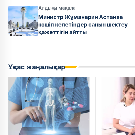
Алдыңғы мақала
Министр Жұманғарин Астанаға
көшіп келетіндер санын шектеу
қажеттігін айтты
Ұқсас жаңалықтар