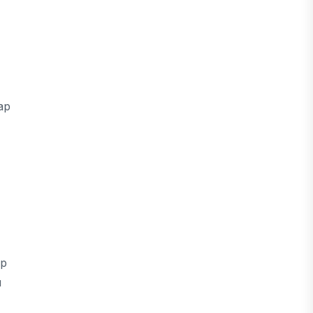
ар
ір
н