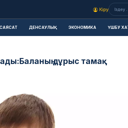
Кіру
САЯСАТ
ДЕНСАУЛЫҚ
ЭКОНОМИКА
ҮШБУ ХА
тады:Баланың дұрыс тамақ