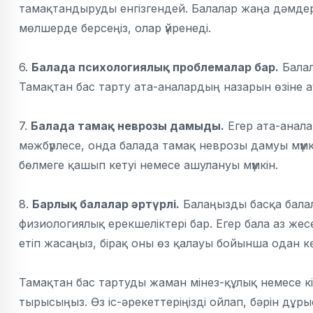
тамақтандыруды енгізгендей. Балалар жаңа дәмдерд
мөлшерде берсеңіз, олар үйренеді.
6.
Балада психологиялық проблемалар бар.
Балал
Тамақтан бас тарту ата-аналардың назарын өзіне а
7.
Балада тамақ неврозы дамыды.
Егер ата-анала
мәжбүрлесе, онда балада тамақ неврозы дамуы мүмк
бөлмеге қашып кетуі немесе ашулануы мүмкін.
8.
Барлық балалар әртүрлі.
Балаңызды басқа балал
физиологиялық ерекшеліктері бар. Егер бала аз же
етіп жасаңыз, бірақ оны өз қалауы бойынша одан к
Тамақтан бас тартуды жаман мінез-құлық немесе кі
тырысыңыз. Өз іс-әрекеттеріңізді ойлап, бәрін дұрыс