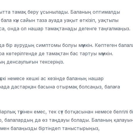
ытта тамақ беру ұсынылады. Баланың оптималды
бала күн сайын таза ауада уақыт өткізіп, уақтылы
лса, онда ол нашар тамақтанады дегенге таңғалмаңыз.
да бір аурудың симптомы болуы мүмкін. Көптеген балал
 көтерілгенде де тамақтан бас тартуы мүмкін.
ң денсаулығын тексеріңіз.
скі немесе кешкі ас кезінде баланың нашар
арада дастарқан басына отырмақ болсаңыз, балаға
рлық түрінен емес, тек сүт ботқасынан немесе белгілі б
 бар, балалардың да өз таңдауы болады. Баланың қалауы
рмен балаңызды біртіндеп таныстырыңыз,