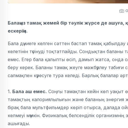
o
Балаңыз тамақ жемей бір тәулік жүрсе де ашуға
ескеріңіз.
Бала дүниеге келген сәттен бастап тамақ қабылдау 
келетінін түсінуді тоқтатпайды. Сондықтан балан
емес. Егер бала қалыпты өсіп, дамып жатса, онда ол
беру керек. Баланы тамақ жеуге мәжбүрлеу табиғи с
салмақпен күресуге тура келеді. Барлық балалар әр
1.
Бала аш емес.
Соңғы тамақтан кейін көп уақыт өт
тамақтың калориялылығын және баланың энергия жұ
бірақ бала мультфильмдер көріп отырса, далада ой
келмеуі мүмкін. Физикалық белсенділік организмнің
ашығады.