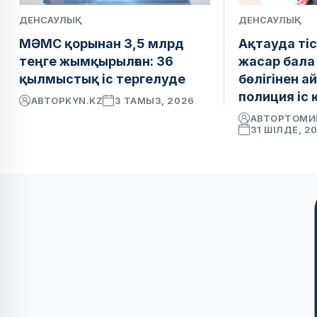
ДЕНСАУЛЫҚ
ДЕНСАУЛЫҚ
МӘМС қорынан 3,5 млрд
Ақтауда тіс
теңге жымқырылған: 36
жасар бала 
қылмыстық іс тергелуде
бөлігінен 
полиция іс 
АВТОР
KYN.KZ
3 ТАМЫЗ, 2026
АВТОР
ТОМИ
31 ШІЛДЕ, 2