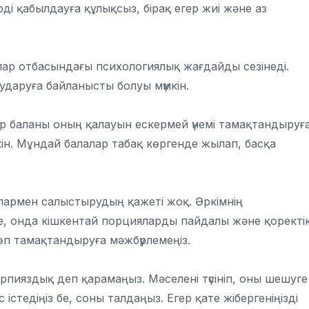
і қабылдауға құлықсыз, бірақ егер жиі және аз
ар отбасындағы психологиялық жағдайды сезінеді.
ударуға байланысты болуы мүмкін.
р баланы оның қалауын ескермей үнемі тамақтандыруғ
ін. Мұндай балалар табақ көргенде жылап, басқа
армен салыстырудың қажеті жоқ. Әркімнің
се, онда кішкентай порцияларды пайдалы және қоректі
өп тамақтандыруға мәжбүрлемеңіз.
рпияздық деп қарамаңыз. Мәселені түсініп, оны шешуге
 істедіңіз бе, соны талдаңыз. Егер қате жібергеніңізді