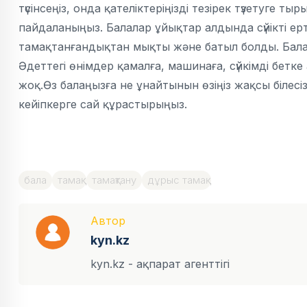
түсінсеңіз, онда қателіктеріңізді тезірек түзетуге т
пайдаланыңыз. Балалар ұйықтар алдында сүйікті ер
тамақтанғандықтан мықты және батыл болды. Балан
Әдеттегі өнімдер қамалға, машинаға, сүйкімді бетк
жоқ.Өз балаңызға не ұнайтынын өзіңіз жақсы білесіз
кейіпкерге сай құрастырыңыз.
бала
тамақ
тамақтану
дұрыс тамақ
Автор
kyn.kz
kyn.kz - ақпарат агенттігі