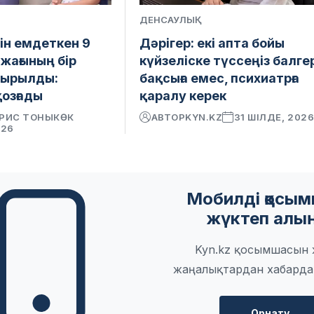
ДЕНСАУЛЫҚ
ін емдеткен 9
Дәрігер: екі апта бойы
жағының бір
күйзеліске түссеңіз балге
айырылды:
бақсыға емес, психиатрға
қозғады
қаралу керек
РИС ТОНЫКӨК
АВТОР
KYN.KZ
31 ШІЛДЕ, 202
026
Мобилді қосы
жүктеп алы
Kyn.kz қосымшасын ж
жаңалықтардан хабарда
Орнату