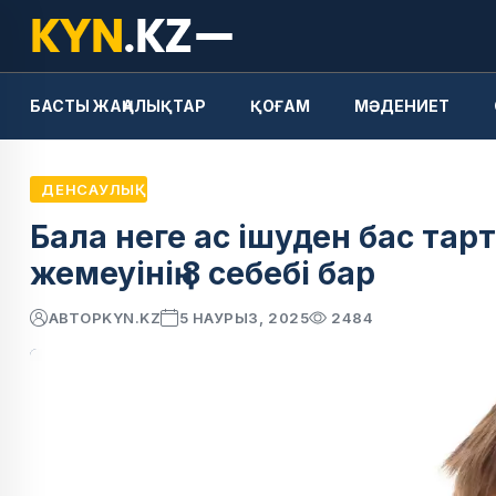
БАСТЫ ЖАҢАЛЫҚТАР
ҚОҒАМ
МӘДЕНИЕТ
ДЕНСАУЛЫҚ
Бала неге ас ішуден бас тар
жемеуінің 8 себебі бар
АВТОР
KYN.KZ
5 НАУРЫЗ, 2025
2484