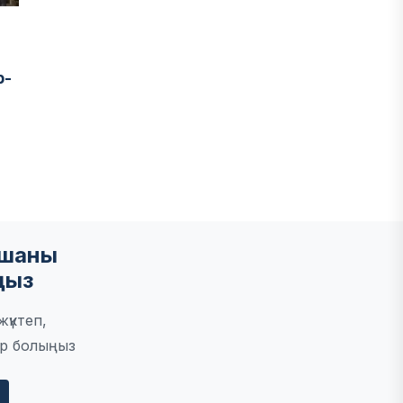
р-
6
мшаны
ңыз
үктеп,
р болыңыз