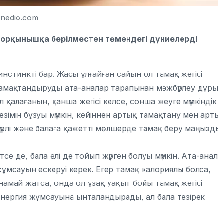
nedio.com
, қорқынышқа берілместен төмендегі дүниелерді
инстинкті бар. Жасы ұлғайған сайын ол тамақ жегісі
ы тамақтандыруды ата-аналар тарапынан мәжбүрлеу дұр
 қалағанын, қанша жегісі келсе, сонша жеуге мүмкіндік
езімін бұзуы мүмкін, кейіннен артық тамақтану мен арт
түрлі және балаға қажетті мөлшерде тамақ беру маңызд
се де, бала әлі де тойып жүрген болуы мүмкін. Ата-ана
мсауын ескеруі керек. Егер тамақ калориялы болса,
намай жатса, онда ол ұзақ уақыт бойы тамақ жегісі
 энергия жұмсауына ынталандырады, ал бала тезірек