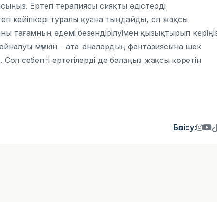
ырысыңыз. Ертегі терапиясы сияқты әдістерді
тегі кейіпкері туралы қуана тыңдайды, ол жақсы
ы тағамның әдемі безендірілуімен қызықтырып көріңіз
е айналуы мүмкін – ата-аналардың фантазиясына шек
. Сол себепті ертегілерді де балаңыз жақсы көретін
Бөлісу: