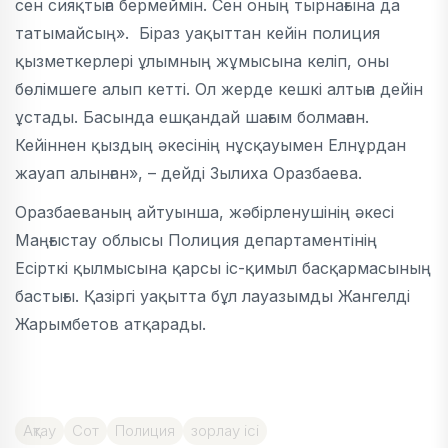
сен сияқтыға бермеймін. Сен оның тырнағына да
татымайсың». Біраз уақыттан кейін полиция
қызметкерлері ұлымның жұмысына келіп, оны
бөлімшеге алып кетті. Ол жерде кешкі алтыға дейін
ұстады. Басында ешқандай шағым болмаған.
Кейіннен қыздың әкесінің нұсқауымен Елнұрдан
жауап алынған», – дейді Зылиха Оразбаева.
Оразбаеваның айтуынша, жәбірленушінің әкесі
Маңғыстау облысы Полиция департаментінің
Есірткі қылмысына қарсы іс-қимыл басқармасының
бастығы. Қазіргі уақытта бұл лауазымды Жангелді
Жарымбетов атқарады.
Ақтау
Сот
Полиция
зорлау ісі