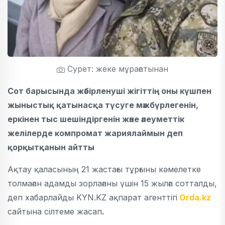
Сурет: жеке мұрағатынан
Сот барысында жәбірленуші жігіттің оны күшпен
жыныстық қатынасқа түсуге мәжбүрлегенін,
еркінен тыс шешіндіргенін және әлеуметтік
желілерде компромат жариялаймын деп
қорқытқанын айтты
Ақтау қаласының 21 жастағы тұрғыны кәмелетке
толмаған адамды зорлағаны үшін 15 жылға сотталды,
деп хабарлайды KYN.KZ ақпарат агенттігі
Orda.kz
сайтына сілтеме жасап
.