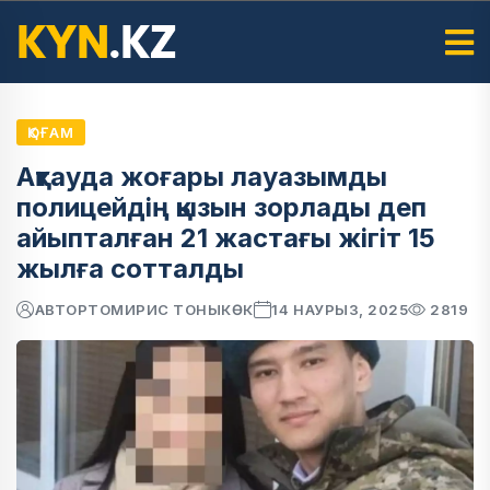
ҚОҒАМ
Ақтауда жоғары лауазымды
полицейдің қызын зорлады деп
айыпталған 21 жастағы жігіт 15
жылға сотталды
АВТОР
ТОМИРИС ТОНЫКӨК
14 НАУРЫЗ, 2025
2819