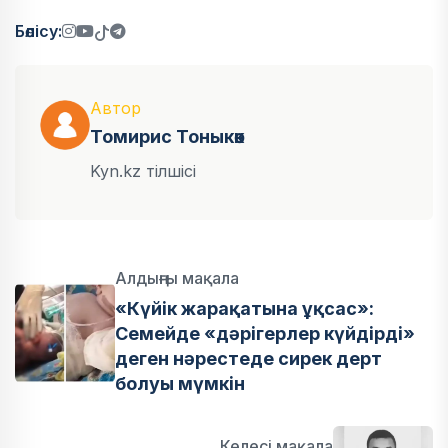
Бөлісу:
Автор
Томирис Тоныкөк
Kyn.kz тілшісі
Алдыңғы мақала
«Күйік жарақатына ұқсас»:
Семейде «дәрігерлер күйдірді»
деген нәрестеде сирек дерт
болуы мүмкін
Келесі мақала