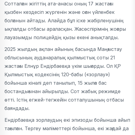
Сотталған жігіттің ата-анасы оның 17 жастағы
қызбен кездесіп жүргенін және оған үйленбек
болғанын айтады. Алайда бұл іске жәбірленушінің
ықпалды отбасы араласқан. Жасөспірімнің жоғары
лауазымды полицейдің қызы екені анықталды.
2025 жылдың ақпан айының басында Маңғыстау
облысының ауданаралық қылмыстық соты 21
жастағы Елнұр Ендірбаевқа үкім шығарды. Ол ҚР
Қылмыстық кодексінің 120-бабы («зорлау»)
бойынша кінәлі деп танылып, 15 жылға бас
бостандығынан айырылды. Сот жабық режимде
өтті. Істің егжей-тегжейін сотталушының отбасы
баяндады.
Ендірбаевқа зорлаудың екі эпизоды бойынша айып
тағылған. Тергеу мәліметтері бойынша, екі жағдай да