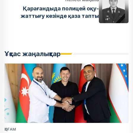
Қарағандыда полицей оқу-
жаттығу кезінде қаза тапты
Ұқсас жаңалықтар
ҚОҒАМ