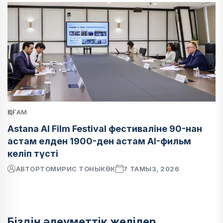
ҚОҒАМ
Astana AI Film Festival фестиваліне 90-нан
астам елден 1900-ден астам AI-фильм
келіп түсті
АВТОР
ТОМИРИС ТОНЫКӨК
7 ТАМЫЗ, 2026
Біздің әлеуметтік желілер