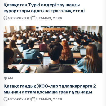
Қазақстан Түркі елдері тау шаңғы
курорттары одағына төрағалық етеді
АВТОР
KYN.KZ
8 ТАМЫЗ, 2026
ҚОҒАМ
Қазақстандық ЖОО-лар талапкерлерге 2
мыңнан астам қосымша грант ұсынады
АВТОР
KYN.KZ
8 ТАМЫЗ, 2026