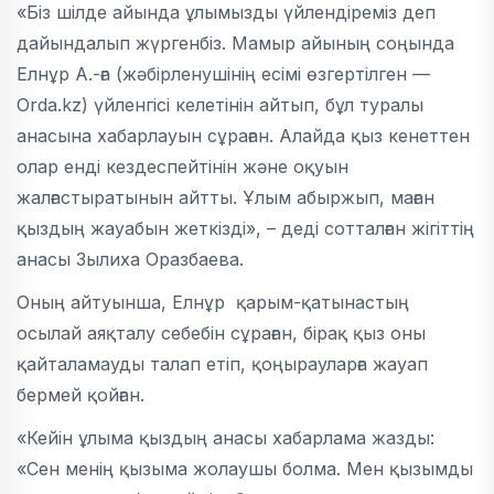
«Біз шілде айында ұлымызды үйлендіреміз деп
дайындалып жүргенбіз. Мамыр айының соңында
Елнұр А.-ға (жәбірленушінің есімі өзгертілген —
Orda.kz) үйленгісі келетінін айтып, бұл туралы
анасына хабарлауын сұраған. Алайда қыз кенеттен
олар енді кездеспейтінін және оқуын
жалғастыратынын айтты. Ұлым абыржып, маған
қыздың жауабын жеткізді», – деді сотталған жігіттің
анасы Зылиха Оразбаева.
Оның айтуынша, Елнұр қарым-қатынастың
осылай аяқталу себебін сұраған, бірақ қыз оны
қайталамауды талап етіп, қоңырауларға жауап
бермей қойған.
«Кейін ұлыма қыздың анасы хабарлама жазды:
«Сен менің қызыма жолаушы болма. Мен қызымды