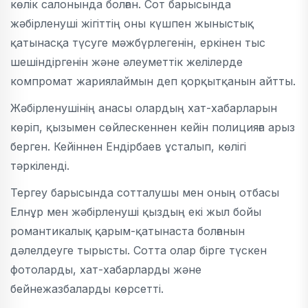
көлік салонында болған. Сот барысында
жәбірленуші жігіттің оны күшпен жыныстық
қатынасқа түсуге мәжбүрлегенін, еркінен тыс
шешіндіргенін және әлеуметтік желілерде
компромат жариялаймын деп қорқытқанын айтты.
Жәбірленушінің анасы олардың хат-хабарларын
көріп, қызымен сөйлескеннен кейін полицияға арыз
берген. Кейіннен Ендірбаев ұсталып, көлігі
тәркіленді.
Тергеу барысында сотталушы мен оның отбасы
Елнұр мен жәбірленуші қыздың екі жыл бойы
романтикалық қарым-қатынаста болғанын
дәлелдеуге тырысты. Сотта олар бірге түскен
фотоларды, хат-хабарларды және
бейнежазбаларды көрсетті.