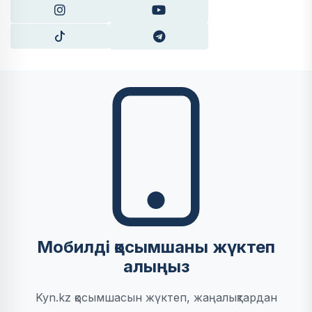
Мобилді қосымшаны жүктеп
алыңыз
Kyn.kz қосымшасын жүктеп, жаңалықтардан