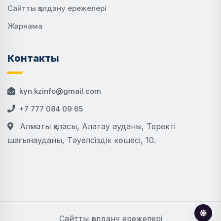
Сайтты қолдану ережелері
Жарнама
Контакты
kyn.kzinfo@gmail.com
+7 777 084 09 65
Алматы қаласы, Алатау ауданы, Теректі
шағынауданы, Тәуелсіздік көшесі, 10.
Сайтты қолдану ережелері