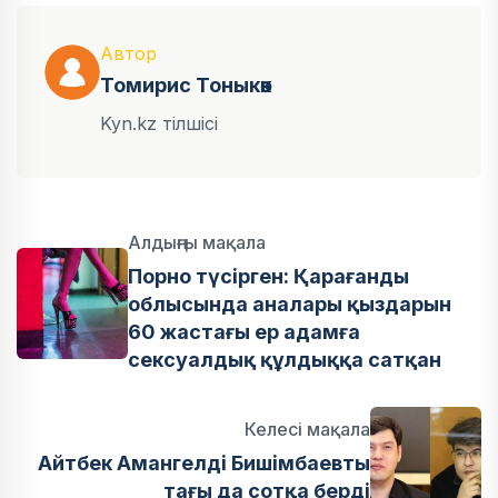
Автор
Томирис Тоныкөк
Kyn.kz тілшісі
Алдыңғы мақала
Порно түсірген: Қарағанды
облысында аналары қыздарын
60 жастағы ер адамға
сексуалдық құлдыққа сатқан
Келесі мақала
Айтбек Амангелді Бишімбаевты
тағы да сотқа берді