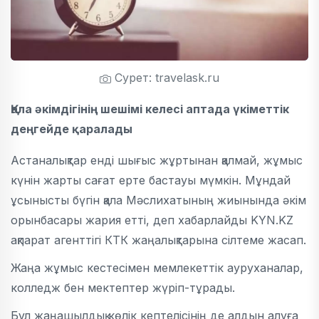
Сурет: travelask.ru
Қала әкімдігінің шешімі келесі аптада үкіметтік
деңгейде қаралады
Астаналықтар енді шығыс жұртынан қалмай, жұмыс
күнін жарты сағат ерте бастауы мүмкін. Мұндай
ұсынысты бүгін қала Мәслихатының жиынында әкім
орынбасары жария етті, деп хабарлайды KYN.KZ
ақпарат агенттігі КТК жаңалықтарына сілтеме жасап.
Жаңа жұмыс кестесімен мемлекеттік ауруханалар,
колледж бен мектептер жүріп-тұрады.
Бұл жаңашылдық көлік кептелісінің де алдын алуға