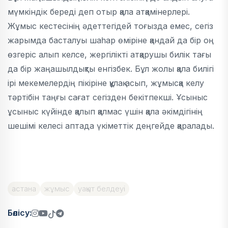
мүмкіндік береді деп отыр қала атқамінерлері.
Жұмыс кестесінің әдеттегідей тоғызда емес, сегіз
жарымда басталуы шаһар өміріне қандай да бір оң
өзгеріс алып келсе, жергілікті атқарушы билік тағы
да бір жаңашылдықты енгізбек. Бұл жолы қала билігі
ірі мекемелердің пікіріне құлақ асып, жұмысқа келу
тәртібін таңғы сағат сегізден бекітпекші. Ұсыныс
ұсыныс күйінде қалып қалмас үшін қала әкімдігінің
шешімі келесі аптада үкіметтік деңгейде қаралады.
астана
жұмыс
уақыт белдеуі
Бөлісу: