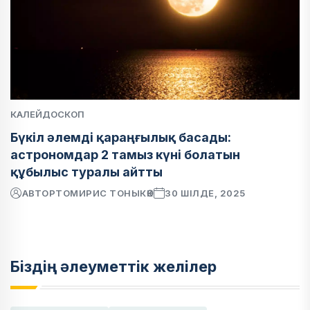
КАЛЕЙДОСКОП
Бүкіл әлемді қараңғылық басады:
астрономдар 2 тамыз күні болатын
құбылыс туралы айтты
АВТОР
ТОМИРИС ТОНЫКӨК
30 ШІЛДЕ, 2025
Біздің әлеуметтік желілер