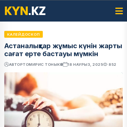
КАЛЕЙДОСКОП
Астаналықтар жұмыс күнін жарты
сағат ерте бастауы мүмкін
АВТОР
ТОМИРИС ТОНЫКӨК
18 НАУРЫЗ, 2025
852