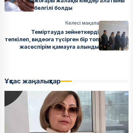
жоғары жалақы кімдер алатыны
белгілі болды
Келесі мақала
Теміртауда зейнеткерді
тепкілеп, видеоға түсірген бір топ
жасөспірім қамауға алынды
Ұқсас жаңалықтар