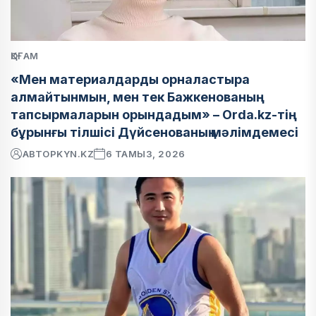
ҚОҒАМ
«Мен материалдарды орналастыра
алмайтынмын, мен тек Бажкенованың
тапсырмаларын орындадым» – Orda.kz-тің
бұрынғы тілшісі Дүйсенованың мәлімдемесі
АВТОР
KYN.KZ
6 ТАМЫЗ, 2026