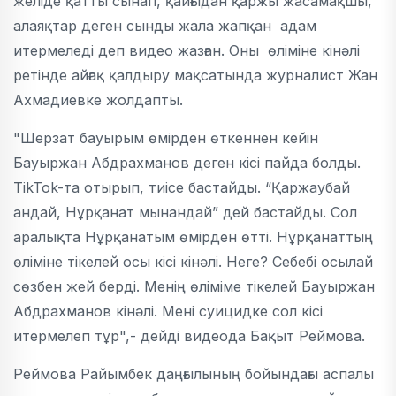
желіде қатты сынап, қайғыдан қаржы жасамақшы,
алаяқтар деген сынды жала жапқан адам
итермеледі деп видео жазған. Оны өліміне кінәлі
ретінде айғақ қалдыру мақсатында журналист Жан
Ахмадиевке жолдапты.
"Шерзат бауырым өмірден өткеннен кейін
Бауыржан Абдрахманов деген кісі пайда болды.
TikTok-та отырып, тиісе бастайды. “Қаржаубай
андай, Нұрқанат мынандай” дей бастайды. Сол
аралықта Нұрқанатым өмірден өтті. Нұрқанаттың
өліміне тікелей осы кісі кінәлі. Неге? Себебі осылай
сөзбен жей берді. Менің өліміме тікелей Бауыржан
Абдрахманов кінәлі. Мені суицидке сол кісі
итермелеп тұр",- дейді видеода Бақыт Реймова.
Реймова Райымбек даңғылының бойындағы аспалы