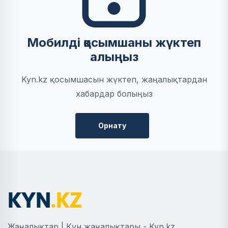
Мобилді қосымшаны жүктеп
алыңыз
Kyn.kz қосымшасын жүктеп, жаңалықтардан
хабардар болыңыз
Орнату
Жаңалықтар | Күн жаңалықтары - Kyn.kz.