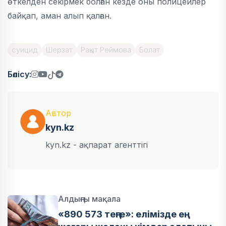
өткелден секірмек болған кезде оны полицейлер
байқап, аман алып қалған.
суицид
Шерзат
Рақыт Реймова
Болат
Бөлісу:
Автор
kyn.kz
kyn.kz - ақпарат агенттігі
Алдыңғы мақала
«890 573 теңге»: елімізде ең