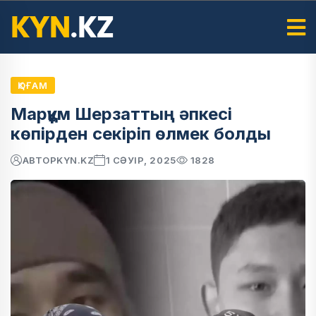
ҚОҒАМ
Марқұм Шерзаттың әпкесі
көпірден секіріп өлмек болды
АВТОР
KYN.KZ
1 СӘУІР, 2025
1828