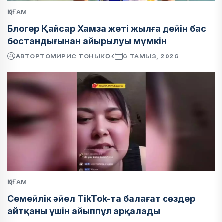
ҚОҒАМ
Блогер Қайсар Хамза жеті жылға дейін бас
бостандығынан айырылуы мүмкін
АВТОР
ТОМИРИС ТОНЫКӨК
6 ТАМЫЗ, 2026
ҚОҒАМ
Семейлік әйел TikTok-та балағат сөздер
айтқаны үшін айыппұл арқалады