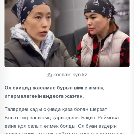
коллаж kyn.kz
Ол суицид жасамас бұрын өлімге кімнің
итермелегенін видеоға жазған.
Талғардағы қады оқиғада қаза болған шерзат
Болаттың ағасының қарындасы Бақыт Реймова
өзіне қол салып өлмек болды. Ол бұған өздерін