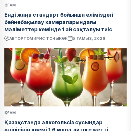
ҚОҒАМ
Енді жаңа стандарт бойынша еліміздегі
бейнебақылау камераларындағы
мәліметтер кемінде 1 ай сақталуы тиіс
АВТОР
ТОМИРИС ТОНЫКӨК
5 ТАМЫЗ, 2026
ҚОҒАМ
Қазақстанда алкогольсіз сусындар
өндірісінің көлемі 1,6 млрд литрге жетті.