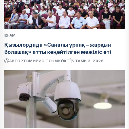
ҚОҒАМ
Қызылордада «Саналы ұрпақ – жарқын
болашақ» атты кеңейтілген мәжіліс өтті
АВТОР
ТОМИРИС ТОНЫКӨК
5 ТАМЫЗ, 2026