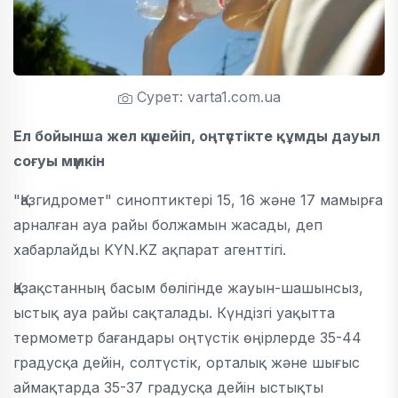
Сурет: varta1.com.ua
Ел бойынша жел күшейіп, оңтүстікте құмды дауыл
соғуы мүмкін
"Қазгидромет" синоптиктері 15, 16 және 17 мамырға
арналған ауа райы болжамын жасады, деп
хабарлайды KYN.KZ ақпарат агенттігі.
Қазақстанның басым бөлігінде жауын-шашынсыз,
ыстық ауа райы сақталады. Күндізгі уақытта
термометр бағандары оңтүстік өңірлерде 35-44
градусқа дейін, солтүстік, орталық және шығыс
аймақтарда 35-37 градусқа дейін ыстықты