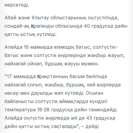
көрсетеді.
Абай және Ұлытау облыстарының оңтүстігінде,
сондай-ақ Қарағанды облысында 40 градусқа дейін
қатты ыстық күтіледі.
Алайда 16 мамырда еліміздің батыс, солтүстік-
батыс және солтүстік өңірлерінде жаңбыр жауып,
найзағай ойнап, бұршақ жаууы мүмкін.
"17 мамырда Қазақстанның басым бөлігінде
найзағай соғып, жаңбыр, бұршақ, кей өңірлерде
нөсер мен дауылды жел күтіледі. Осыған
байланысты солтүстік аймақтарда күндізгі
температура 18-28 градусқа дейін төмендейді.
Алайда оңтүстік өңірлерде әлі де 43 градусқа
дейін қатты ыстық сақталады", – дейді