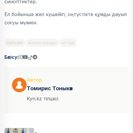
синоптиктер.
Ел бойынша жел күшейіп, оңтүстікте құмды дауыл
соғуы мүмкін.
найзағай
жауын шашын
ыстық
Бөлісу:
Автор
Томирис Тоныкөк
Kyn.kz тілшісі