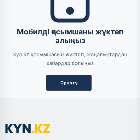
Мобилді қосымшаны жүктеп
алыңыз
Kyn.kz қосымшасын жүктеп, жаңалықтардан
хабардар болыңыз
Орнату