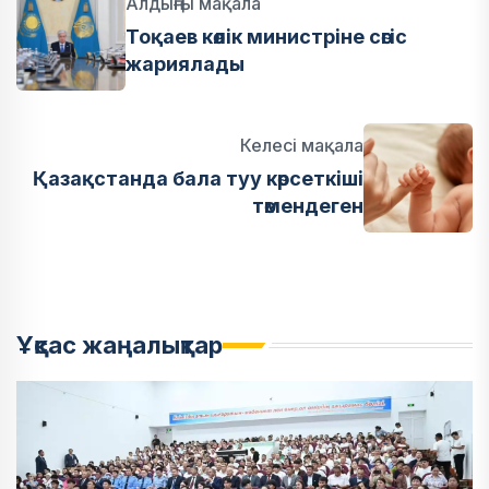
Алдыңғы мақала
Тоқаев көлік министріне сөгіс
жариялады
Келесі мақала
Қазақстанда бала туу көрсеткіші
төмендеген
Ұқсас жаңалықтар