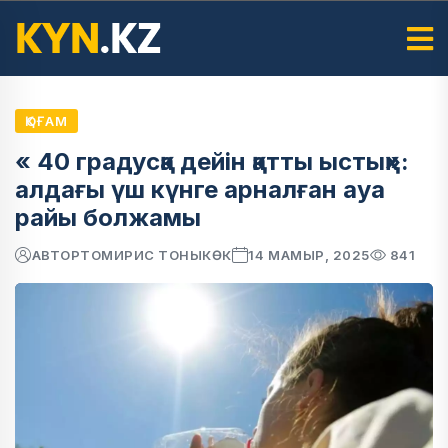
ҚОҒАМ
« 40 градусқа дейін қатты ыстық»:
алдағы үш күнге арналған ауа
райы болжамы
АВТОР
ТОМИРИС ТОНЫКӨК
14 МАМЫР, 2025
841