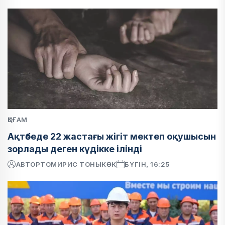
ҚОҒАМ
Ақтөбеде 22 жастағы жігіт мектеп оқушысын
зорлады деген күдікке ілінді
АВТОР
ТОМИРИС ТОНЫКӨК
БҮГІН, 16:25