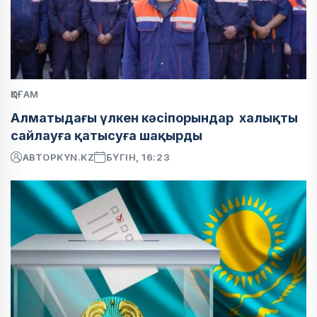
ҚОҒАМ
Алматыдағы үлкен кәсіпорындар халықты
сайлауға қатысуға шақырды
АВТОР
KYN.KZ
БҮГІН, 16:23