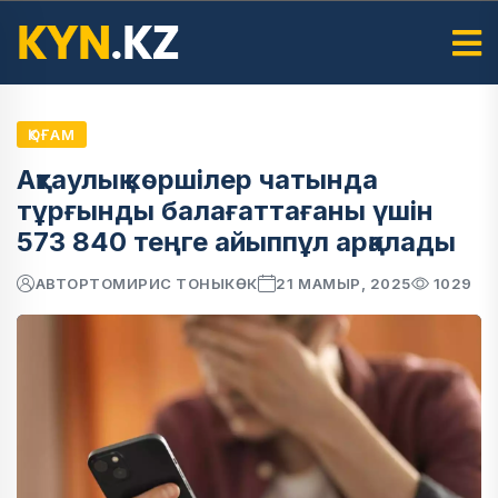
ҚОҒАМ
Ақтаулық көршілер чатында
тұрғынды балағаттағаны үшін
573 840 теңге айыппұл арқалады
АВТОР
ТОМИРИС ТОНЫКӨК
21 МАМЫР, 2025
1029