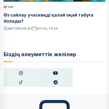
ҚОҒАМ
Өз сайлау учаскеңді қалай оңай табуға
болады?
АВТОР
KYN.KZ
БҮГІН, 15:45
Біздің әлеуметтік желілер