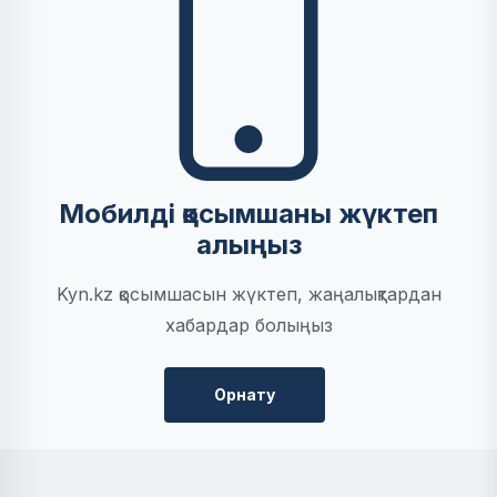
Мобилді қосымшаны жүктеп
алыңыз
Kyn.kz қосымшасын жүктеп, жаңалықтардан
хабардар болыңыз
Орнату