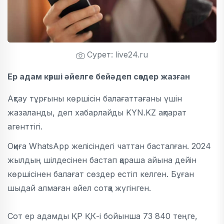
Сурет: live24.ru
Ер адам көрші әйелге бейәдеп сөздер жазған
Ақтау тұрғыны көршісін балағаттағаны үшін
жазаланды, деп хабарлайды KYN.KZ ақпарат
агенттігі.
Оқиға WhatsApp желісіндегі чаттан басталған. 2024
жылдың шілдесінен бастап қараша айына дейін
көршісінен балағат сөздер естіп келген. Бұған
шыдай алмаған әйел сотқа жүгінген.
Сот ер адамды ҚР ҚК-і бойынша 73 840 теңге,