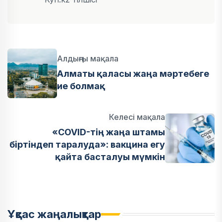
Алдыңғы мақала
Алматы қаласы жаңа мәртебеге
ие болмақ
Келесі мақала
«COVID-тің жаңа штамы
біртіндеп таралуда»: вакцина егу
қайта басталуы мүмкін
Ұқсас жаңалықтар