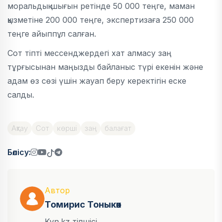
моральдық шығын ретінде 50 000 теңге, маман
қызметіне 200 000 теңге, экспертизаға 250 000
теңге айыппұл салған.
Сот тіпті мессенджердегі хат алмасу заң
тұрғысынан маңызды байланыс түрі екенін және
адам өз сөзі үшін жауап беру керектігін еске
салды.
Ақтау
Сот
көрші
заң
балағат
Бөлісу:
Автор
Томирис Тоныкөк
Kyn.kz тілшісі