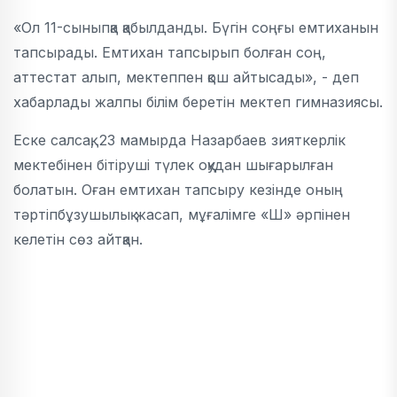
«Ол 11-сыныпқа қабылданды. Бүгін соңғы емтиханын
тапсырады. Емтихан тапсырып болған соң,
аттестат алып, мектеппен қош айтысады», - деп
хабарлады жалпы білім беретін мектеп гимназиясы.
Еске салсақ, 23 мамырда Назарбаев зияткерлік
мектебінен бітіруші түлек оқудан шығарылған
болатын. Оған емтихан тапсыру кезінде оның
тәртіпбұзушылық жасап, мұғалімге «Ш» әрпінен
келетін сөз айтқан.