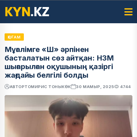
ҚОҒАМ
Мұғалімге «Ш» әрпінен
басталатын сөз айтқан: НЗМ
шығарылған оқушының қазіргі
жағдайы белгілі болды
АВТОР
ТОМИРИС ТОНЫКӨК
30 МАМЫР, 2025
4744