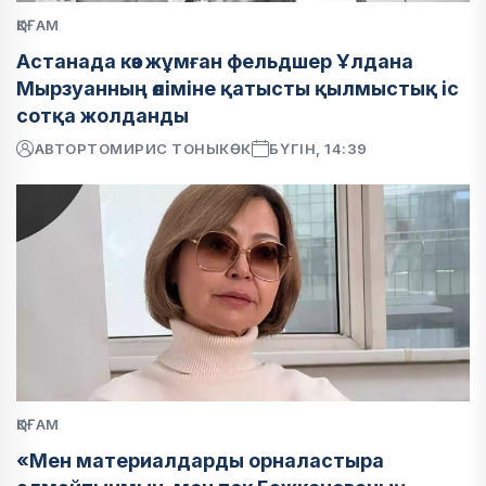
ҚОҒАМ
Астанада көз жұмған фельдшер Ұлдана
Мырзуанның өліміне қатысты қылмыстық іс
сотқа жолданды
АВТОР
ТОМИРИС ТОНЫКӨК
БҮГІН, 14:39
ҚОҒАМ
«Мен материалдарды орналастыра