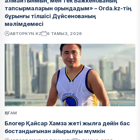
алмайтынмын, мен тек Бажкенованың
тапсырмаларын орындадым» – Orda.kz-тің
бұрынғы тілшісі Дүйсенованың
мәлімдемесі
АВТОР
KYN.KZ
6 ТАМЫЗ, 2026
ҚОҒАМ
Блогер Қайсар Хамза жеті жылға дейін бас
бостандығынан айырылуы мүмкін