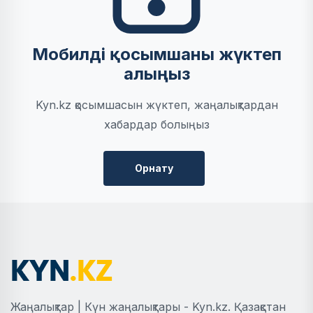
Мобилді қосымшаны жүктеп
алыңыз
Kyn.kz қосымшасын жүктеп, жаңалықтардан
хабардар болыңыз
Орнату
Жаңалықтар | Күн жаңалықтары - Kyn.kz. Қазақстан