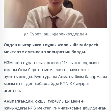
Сурет: ашық дереккөздерден
Оқудан шығарылған оқушы жалпы білім беретін
мектепте емтихан тапсыратын болды.
НЗМ-нен оқудан шығарылған 11- сынып оқушысы
жалпы білім беретін мемлекеттік мектепке
ауыстырылды. Бұл туралы Алматы білім басқармасы
мәлім етті, деп хабарлайды KYN.KZ ақпарат
агенттігі.
Анықталғандай, оқушы тұрғылықты мекен-
жайындағы № 8 мектеп-гимназиясына қабылданған.