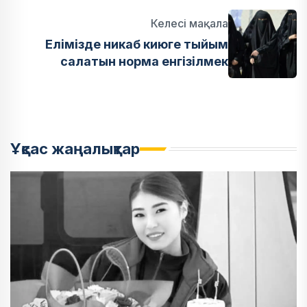
Келесі мақала
Елімізде никаб киюге тыйым
салатын норма енгізілмек
Ұқсас жаңалықтар