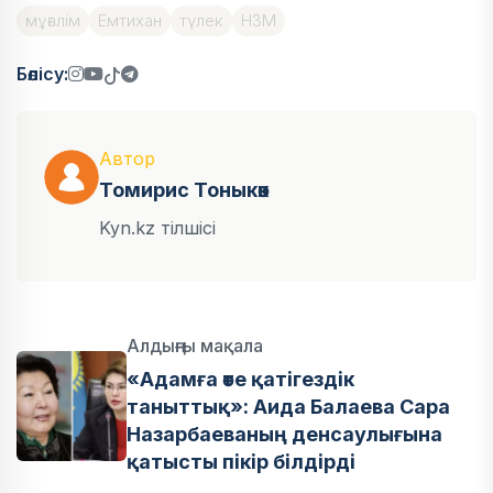
мұғалім
Емтихан
түлек
НЗМ
Бөлісу:
Автор
Томирис Тоныкөк
Kyn.kz тілшісі
Алдыңғы мақала
«Адамға өте қатігездік
таныттық»: Аида Балаева Сара
Назарбаеваның денсаулығына
қатысты пікір білдірді