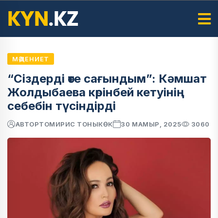
МӘДЕНИЕТ
“Сіздерді өте сағындым”: Кәмшат
Жолдыбаева көрінбей кетуінің
себебін түсіндірді
АВТОР
ТОМИРИС ТОНЫКӨК
30 МАМЫР, 2025
3060