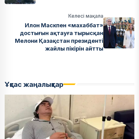
Келесі мақала
Илон Маскпен «махаббат»
достығын ақтауға тырысқан
Мелони Қазақстан президенті
жайлы пікірін айтты
Ұқсас жаңалықтар