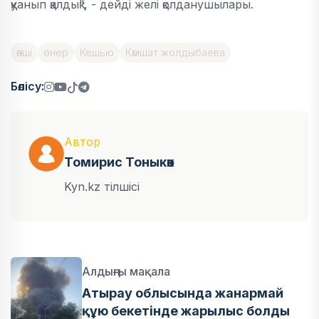
қуанып қалдық", - дейді желі қолданушылары.
әнші
өнер
Кешью
Кәмшат жолдыбаева
Бөлісу:
Автор
Томирис Тоныкөк
Kyn.kz тілшісі
Алдыңғы мақала
Атырау облысында жанармай
құю бекетінде жарылыс болды