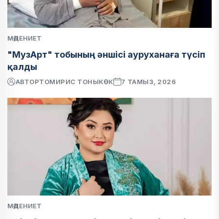
МӘДЕНИЕТ
"МузАрт" тобының әншісі ауруханаға түсіп
қалды
АВТОР
ТОМИРИС ТОНЫКӨК
7 ТАМЫЗ, 2026
МӘДЕНИЕТ