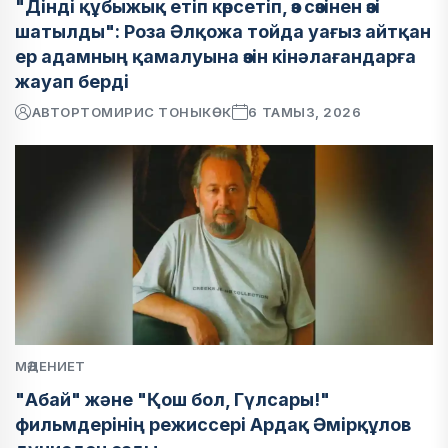
"Дінді құбыжық етіп көрсетіп, өз сөзінен өзі
шатылды": Роза Әлқожа тойда уағыз айтқан
ер адамның қамалуына өзін кінәлағандарға
жауап берді
АВТОР
ТОМИРИС ТОНЫКӨК
6 ТАМЫЗ, 2026
МӘДЕНИЕТ
"Абай" және "Қош бол, Гүлсары!"
фильмдерінің режиссері Ардақ Әмірқұлов