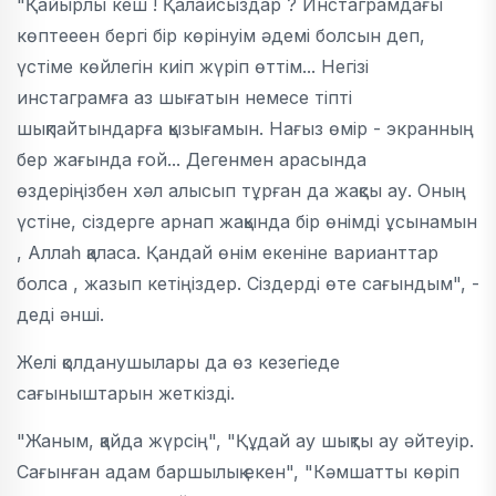
"Қайырлы кеш ! Қалайсыздар ? Инстаграмдағы
көптееен бергі бір көрінуім әдемі болсын деп,
үстіме көйлегін киіп жүріп өттім... Негізі
инстаграмға аз шығатын немесе тіпті
шықпайтындарға қызығамын. Нағыз өмір - экранның
бер жағында ғой... Дегенмен арасында
өздеріңізбен хәл алысып тұрған да жақсы ау. Оның
үстіне, сіздерге арнап жақында бір өнімді ұсынамын
, Аллаһ қаласа. Қандай өнім екеніне варианттар
болса , жазып кетіңіздер. Сіздерді өте сағындым", -
деді әнші.
Желі қолданушылары да өз кезегіеде
сағыныштарын жеткізді.
"Жаным, қайда жүрсің", "Құдай ау шықты ау әйтеуір.
Сағынған адам баршылық екен", "Кәмшатты көріп