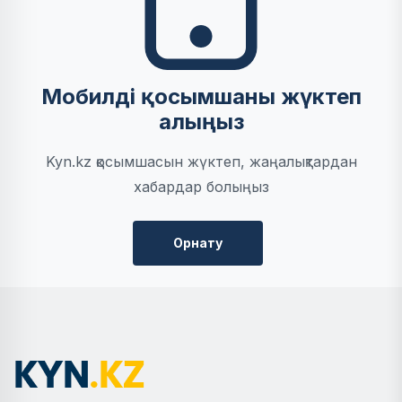
Мобилді қосымшаны жүктеп
алыңыз
Kyn.kz қосымшасын жүктеп, жаңалықтардан
хабардар болыңыз
Орнату