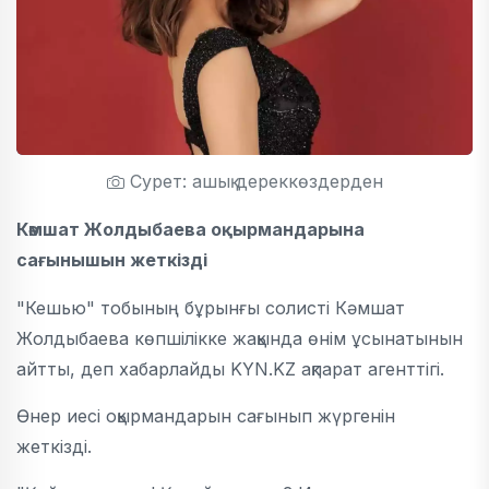
Сурет: ашық дереккөздерден
Кәмшат Жолдыбаева оқырмандарына
сағынышын жеткізді
"Кешью" тобының бұрынғы солисті Кәмшат
Жолдыбаева көпшілікке жақында өнім ұсынатынын
айтты, деп хабарлайды KYN.KZ ақпарат агенттігі.
Өнер иесі оқырмандарын сағынып жүргенін
жеткізді.