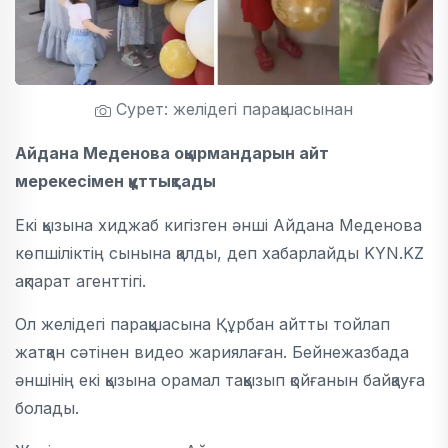
Сурет: желідегі парақшасынан
Айдана Меденова оқырмандарын айт
мерекесімен құттықтады
Екі қызына хиджаб кигізген әнші Айдана Меденова
көпшіліктің сынына қалды, деп хабарлайды KYN.KZ
ақпарат агенттігі.
Ол желідегі парақшасына Құрбан айтты тойлап
жатқан сәтінен видео жариялаған. Бейнежазбада
әншінің екі қызына орамал таққызып қойғанын байқауға
болады.