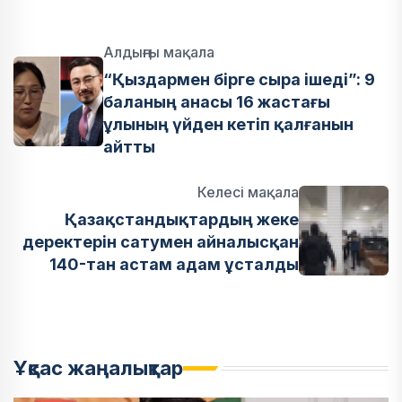
Алдыңғы мақала
“Қыздармен бірге сыра ішеді”: 9
баланың анасы 16 жастағы
ұлының үйден кетіп қалғанын
айтты
Келесі мақала
Қазақстандықтардың жеке
деректерін сатумен айналысқан
140-тан астам адам ұсталды
Ұқсас жаңалықтар