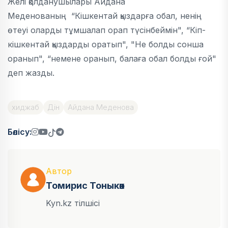
Желі қолданушылары Айдана
Меденованың “Кішкентай қыздарға обал, ненің
өтеуі оларды тұмшалап орап түсінбеймін", “Кіп-
кішкентай қыздарды оратып", "Не болды сонша
оранып", “немене оранып, балаға обал болды ғой"
деп жазды.
хиджаб
Дін
Айдана Меденова
Бөлісу:
Автор
Томирис Тоныкөк
Kyn.kz тілшісі