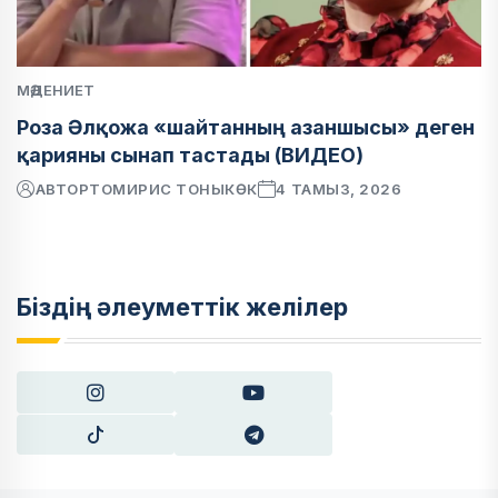
МӘДЕНИЕТ
Роза Әлқожа «шайтанның азаншысы» деген
қарияны сынап тастады (ВИДЕО)
АВТОР
ТОМИРИС ТОНЫКӨК
4 ТАМЫЗ, 2026
Біздің әлеуметтік желілер