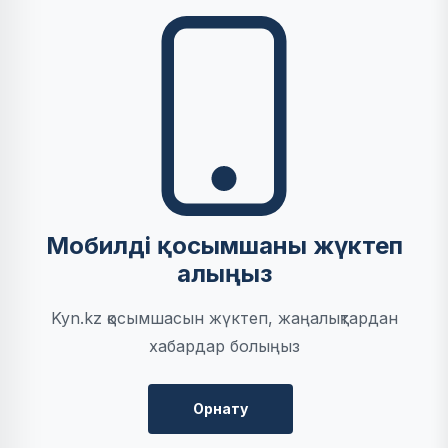
Мобилді қосымшаны жүктеп
алыңыз
Kyn.kz қосымшасын жүктеп, жаңалықтардан
хабардар болыңыз
Орнату