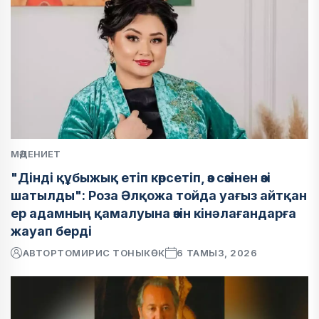
МӘДЕНИЕТ
"Дінді құбыжық етіп көрсетіп, өз сөзінен өзі
шатылды": Роза Әлқожа тойда уағыз айтқан
ер адамның қамалуына өзін кінәлағандарға
жауап берді
АВТОР
ТОМИРИС ТОНЫКӨК
6 ТАМЫЗ, 2026