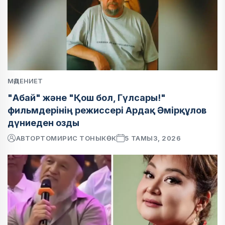
МӘДЕНИЕТ
"Абай" және "Қош бол, Гүлсары!"
фильмдерінің режиссері Ардақ Әмірқұлов
дүниеден озды
АВТОР
ТОМИРИС ТОНЫКӨК
5 ТАМЫЗ, 2026