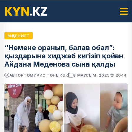
МӘДЕНИЕТ
“Немене оранып, балаға обал”:
қыздарына хиджаб кигізіп қойған
Айдана Меденова сынға қалды
АВТОР
ТОМИРИС ТОНЫКӨК
8 МАУСЫМ, 2025
2044