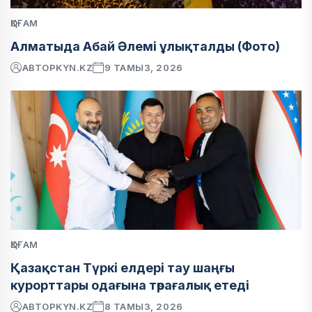
ҚОҒАМ
Алматыда Абай Әлемі ұлықталды (Фото)
АВТОР
KYN.KZ
9 ТАМЫЗ, 2026
ҚОҒАМ
Қазақстан Түркі елдері тау шаңғы
курорттары одағына төрағалық етеді
АВТОР
KYN.KZ
8 ТАМЫЗ, 2026