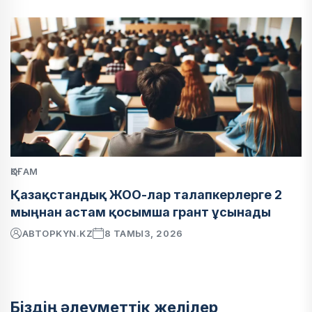
ҚОҒАМ
Қазақстандық ЖОО-лар талапкерлерге 2
мыңнан астам қосымша грант ұсынады
АВТОР
KYN.KZ
8 ТАМЫЗ, 2026
Біздің әлеуметтік желілер