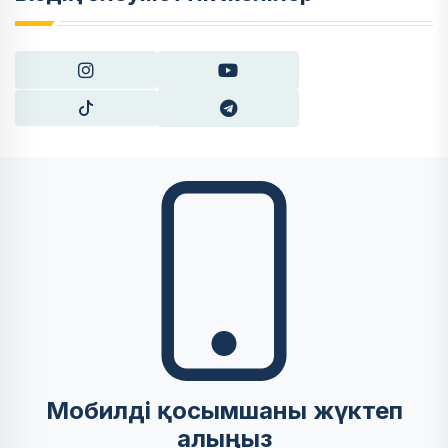
Мобилді қосымшаны жүктеп
алыңыз