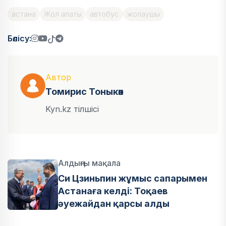
астана
Жол апаты
автобус
жолаушы
Бөлісу:
Автор
Томирис Тоныкөк
Kyn.kz тілшісі
Алдыңғы мақала
Си Цзиньпин жұмыс сапарымен
Астанаға келді: Тоқаев
әуежайдан қарсы алды