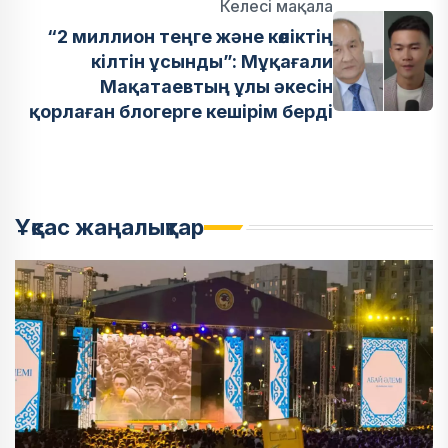
Келесі мақала
“2 миллион теңге және көліктің
кілтін ұсынды”: Мұқағали
Мақатаевтың ұлы әкесін
қорлаған блогерге кешірім берді
Ұқсас жаңалықтар