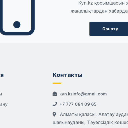
Kyn.kz қосымшасын 
жаңалықтардан хабарда
Орнату
я
Контакты
ы
kyn.kzinfo@gmail.com
дану
+7 777 084 09 65
Алматы қаласы, Алатау аудан
шағынауданы, Тәуелсіздік көшесі