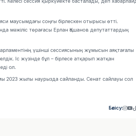
ті. Келесі сессия қыркүйекте басталады, деп хабарлай
си маусымдағы соңғы бірлескен отырысы өтті.
нда мәжіліс төрағасы Ерлан Қошанов депутаттардың
ы Парламентінің үшінші сессиясының жұмысын аяқтағалы
келдік. Іс жүзінде бұл – бірлесе атқарып жатқан
еді ол.
амы 2023 жылы наурызда сайланды. Сенат сайлауы сол
Бөлісу: