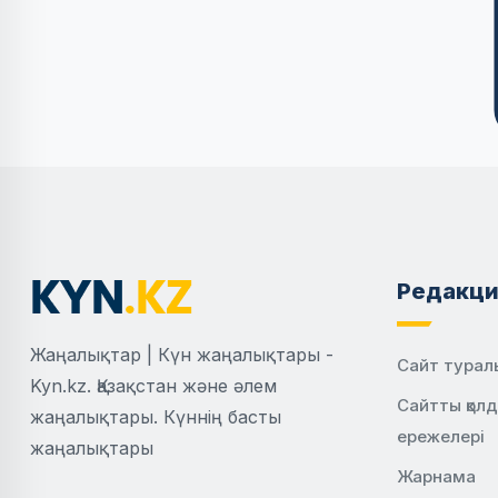
Редакци
Жаңалықтар | Күн жаңалықтары -
Сайт турал
Kyn.kz. Қазақстан және әлем
Сайтты қол
жаңалықтары. Күннің басты
ережелері
жаңалықтары
Жарнама