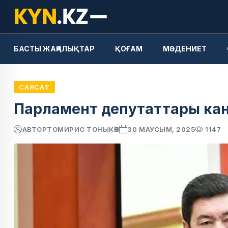
БАСТЫ ЖАҢАЛЫҚТАР
ҚОҒАМ
МӘДЕНИЕТ
САЯСАТ
Парламент депутаттары кани
АВТОР
ТОМИРИС ТОНЫКӨК
30 МАУСЫМ, 2025
1147