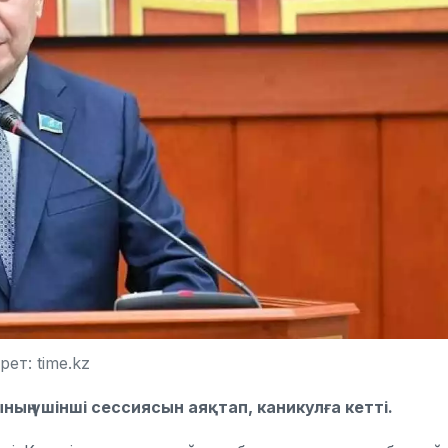
ет: time.kz
ың үшінші сессиясын аяқтап, каникулға кетті.