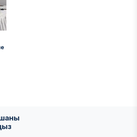
не
мшаны
ңыз