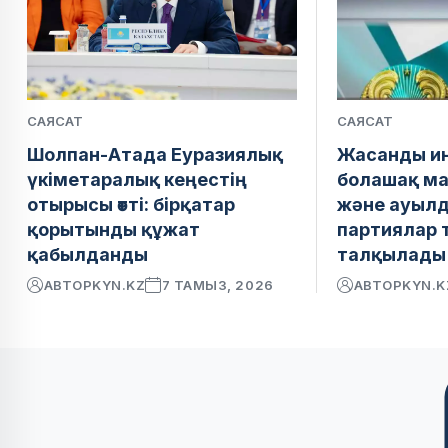
САЯСАТ
САЯСАТ
Шолпан-Атада Еуразиялық
Жасанды ин
үкіметаралық кеңестің
болашақ м
отырысы өтті: бірқатар
және ауылд
қорытынды құжат
партиялар 
қабылданды
талқылады
АВТОР
KYN.KZ
7 ТАМЫЗ, 2026
АВТОР
KYN.K