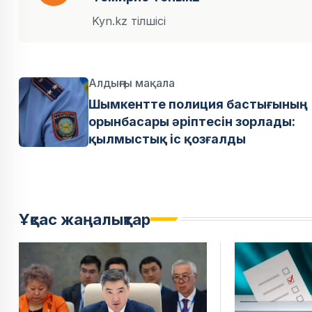
Kyn.kz тілшісі
Алдыңғы мақала
Шымкентте полиция бастығының
орынбасары әріптесін зорлады:
қылмыстық іс қозғалды
Ұқсас жаңалықтар