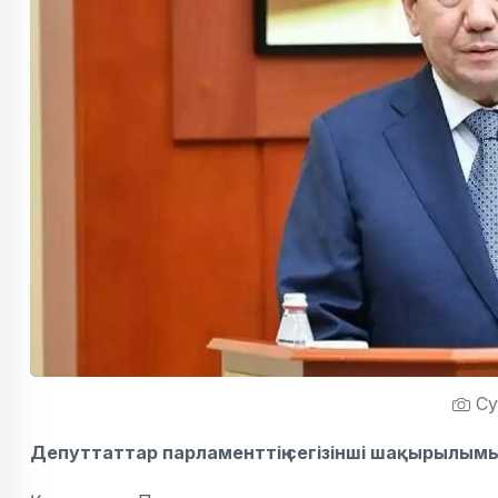
Сур
Депуттаттар парламенттің сегізінші шақырылымын