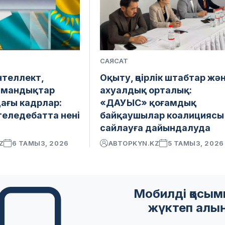
САЯСАТ
теллект,
Оқыту, өңірлік штабтар жә
амандықтар
ахуалдық орталық:
ағы кадрлар:
«ДАУЫС» қоғамдық
теледебатта нені
байқаушылар коалициясы
сайлауға дайындалуда
Z
6 ТАМЫЗ, 2026
АВТОР
KYN.KZ
5 ТАМЫЗ, 2026
Мобилді қосы
жүктеп алы