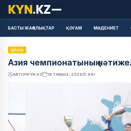
БАСТЫ ЖАҢАЛЫҚТАР
ҚОҒАМ
МӘДЕНИЕТ
ҚОҒАМ
Азия чемпионатының нәтиже
АВТОР
KYN.KZ
18 ТАМЫЗ, 2025
661