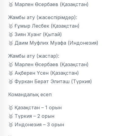
🥉 Марлен Өсербаев (Қазақстан)
Жамбы ату (жасөспірімдер):
🥇 Ғұмыр Лесбек (Қазақстан)
🥈 Зиян Хуанг (Қытай)
🥉 Даим Муфлих Муaфа (Индонезия)
Жамбы ату (жастар):
🥇 Марлен Өсербаев (Қазақстан)
🥈 Ақберен Үсен (Қазақстан)
🥉 Фуркан Берат Элиташ (Түркия)
Командалық есеп
🥇 Қазақстан – 1 орын
🥈 Түркия – 2 орын
🥉 Индонезия – 3 орын