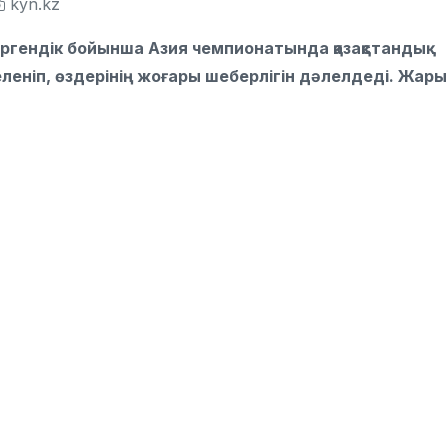
kyn.kz
ергендік бойынша Азия чемпионатында қазақстандық
леніп, өздерінің жоғары шеберлігін дәлелдеді. Жары