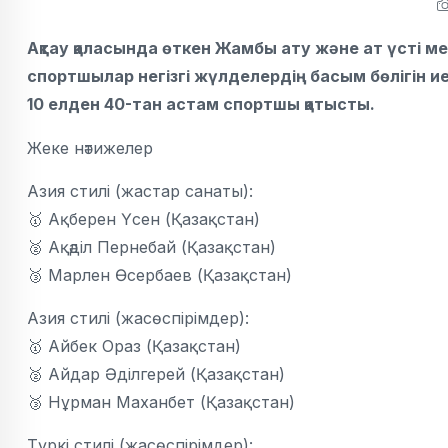
Ақтау қаласында өткен Жамбы ату және ат үсті м
спортшылар негізгі жүлделердің басым бөлігін ие
10 елден 40-тан астам спортшы қатысты.
Жеке нәтижелер
Азия стилі (жастар санаты):
🥇 Ақберен Үсен (Қазақстан)
🥈 Ақәділ Пернебай (Қазақстан)
🥉 Марлен Өсербаев (Қазақстан)
Азия стилі (жасөспірімдер):
🥇 Айбек Ораз (Қазақстан)
🥈 Айдар Әділгерей (Қазақстан)
🥉 Нұрман Маханбет (Қазақстан)
Түркі стилі (жасөспірімдер):