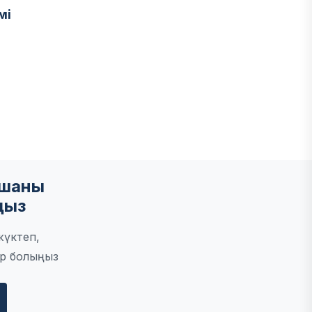
мі
мшаны
ңыз
жүктеп,
р болыңыз