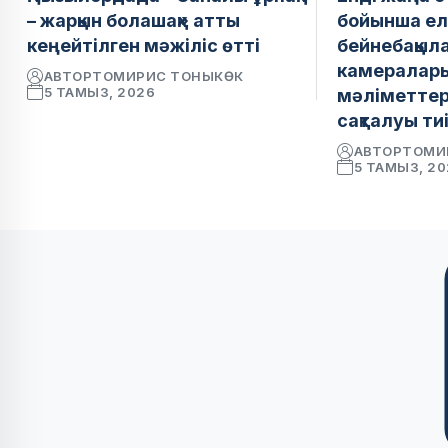
– жарқын болашақ» атты
бойынша ел
кеңейтілген мәжіліс өтті
бейнебақыл
камералар
АВТОР
ТОМИРИС ТОНЫКӨК
5 ТАМЫЗ, 2026
мәліметтер 
сақталуы ти
АВТОР
ТОМИ
5 ТАМЫЗ, 2