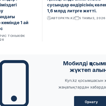
іміздегі
сусындар өндірісінің көле
ау
1,6 млрд литрге жетті.
ындағы
АВТОР
KYN.KZ
5 ТАМЫЗ, 2026
кемінде 1 ай
іс
РИС ТОНЫКӨК
026
Мобилді қосы
жүктеп алы
Kyn.kz қосымшасын 
жаңалықтардан хабарда
Орнату