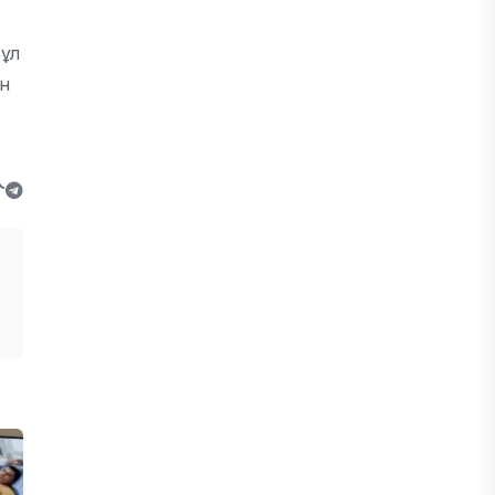
ұл
ін