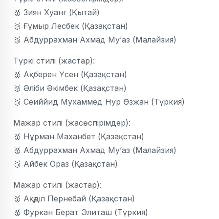
🥇 Зиян Хуанг (Қытай)
🥈 Ғұмыр Лесбек (Қазақстан)
🥉 Абдуррахман Ахмад Му’аз (Малайзия)
Түркі стилі (жастар):
🥇 Ақберен Үсен (Қазақстан)
🥈 Әліби Әкімбек (Қазақстан)
🥉 Сеиййид Мухаммед Нур Өзжан (Түркия)
Мажар стилі (жасөспірімдер):
🥇 Нұрман Маханбет (Қазақстан)
🥈 Абдуррахман Ахмад Му’аз (Малайзия)
🥉 Айбек Ораз (Қазақстан)
Мажар стилі (жастар):
🥇 Ақәділ Пернебай (Қазақстан)
🥈 Фуркан Берат Элиташ (Түркия)