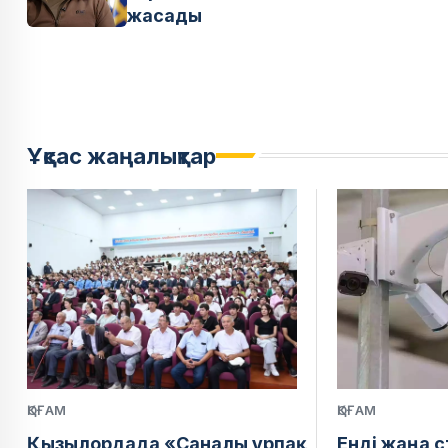
жасады
Ұқсас жаңалықтар
ҚОҒАМ
ҚОҒАМ
Қызылордада «Саналы ұрпақ
Енді жаңа 