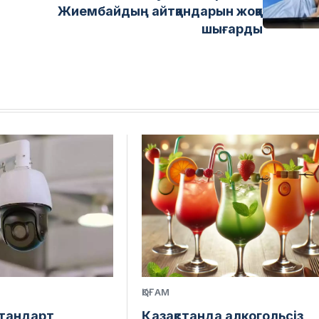
Жиембайдың айтқандарын жоққа
шығарды
ҚОҒАМ
стандарт
Қазақстанда алкогольсіз