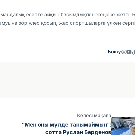
андалық есепте айқын басымдықпен жеңіске жетті. Б
амуына зор үлес қосып, жас спортшыларға үлкен серп
Бөлісу:
Келесі мақала
“Мен оны мүлде танымаймын”:
сотта Руслан Берденов