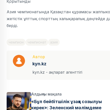
Қорытынды
Азия чемпионатында Қазақстан құрамасы жалпыком
жетістік ұлттық спорттың халықаралық деңгейде д
берді.
чемпион
чемпионат
азия
Автор
kyn.kz
kyn.kz - ақпарат агенттігі
Алдыңғы мақала
«Бұл бейбітшілік ұзаққа созылуы
керек»: Зеленский мәлімдеме