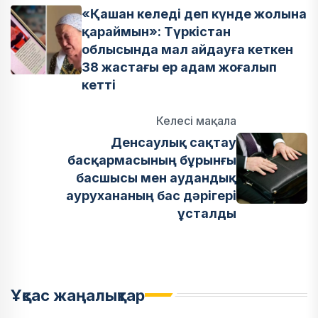
«Қашан келеді деп күнде жолына
қараймын»: Түркістан
облысында мал айдауға кеткен
38 жастағы ер адам жоғалып
кетті
Келесі мақала
Денсаулық сақтау
басқармасының бұрынғы
басшысы мен аудандық
аурухананың бас дәрігері
ұсталды
Ұқсас жаңалықтар