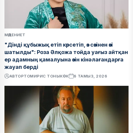
МӘДЕНИЕТ
"Дінді құбыжық етіп көрсетіп, өз сөзінен өзі
шатылды": Роза Әлқожа тойда уағыз айтқан
ер адамның қамалуына өзін кінәлағандарға
жауап берді
АВТОР
ТОМИРИС ТОНЫКӨК
6 ТАМЫЗ, 2026