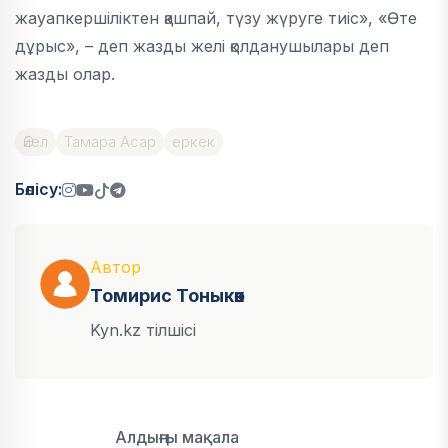
жауапкершіліктен қашпай, түзу жүруге тиіс», «Өте
дұрыс», – деп жазды желі қолданушылары деп
жазды олар.
Әйел
Тамара Асар
еркек
Бөлісу:
Автор
Томирис Тоныкөк
Kyn.kz тілшісі
Алдыңғы мақала