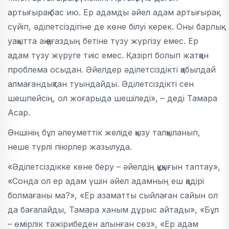
артығырақ бас ию. Ер адамды әйел адам артығырақ
сүйіп, әділетсіздігіне де көне білуі керек. Оны барлық
уақытта ақ қағаздың бетіне түзу жүргізу емес. Ер
адам түзу жүруге тиіс емес. Қазіргі болып жатқан
проблема осыдан. Әйелдер әділетсіздікті қабылдай
алмағандықтан туындайды. Әділетсіздікті сен
шешпейсің, ол жоғарыда шешіледі», – деді Тамара
Асар.
Әншінің бұл әлеуметтік желіде қызу талқыланып,
неше түрлі пікірлер жазылуда.
«Әділетсіздікке көне беру – әйелдің құқығын таптау»,
«Сонда ол ер адам үшін әйел адамның еш қадірі
болмағаны ма?», «Ер азаматты сыйлаған сайын ол
да бағалайды, Тамара ханым дұрыс айтады», «Бұл
– өмірлік тәжірибеден алынған сөз», «Ер адам