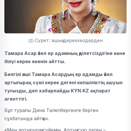
Сурет: ашық дереккөздерден
Тамара Асар әйел ер адамның әділетсіздігіне көне
білуі керек екенін айтты.
Белгілі әнші Тамара Асардың ер адамды әйел
артығырақ сүюі керек дегені көпшіліктің ашуын
туғызды, деп хабарлайды KYN.KZ ақпарат
агенттігі.
Бұл туралы Дина Төлепбергенге берген
сұхбатында айтқан.
«Мен артығырақ сүйемін. Артық сүю деген –