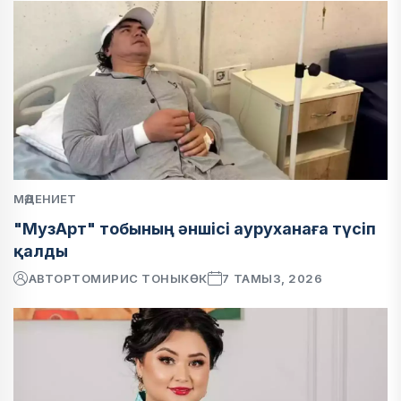
МӘДЕНИЕТ
"МузАрт" тобының әншісі ауруханаға түсіп
қалды
АВТОР
ТОМИРИС ТОНЫКӨК
7 ТАМЫЗ, 2026