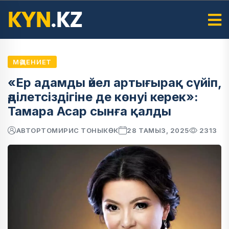
МӘДЕНИЕТ
«Ер адамды әйел артығырақ сүйіп,
әділетсіздігіне де көнуі керек»:
Тамара Асар сынға қалды
АВТОР
ТОМИРИС ТОНЫКӨК
28 ТАМЫЗ, 2025
2313