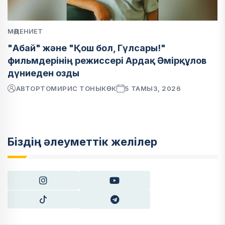
МӘДЕНИЕТ
"Абай" және "Қош бол, Гүлсары!"
фильмдерінің режиссері Ардақ Әмірқұлов
дүниеден озды
АВТОР
ТОМИРИС ТОНЫКӨК
5 ТАМЫЗ, 2026
Біздің әлеуметтік желілер