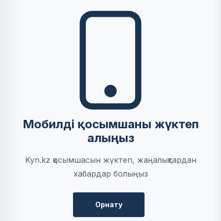
Мобилді қосымшаны жүктеп
алыңыз
Kyn.kz қосымшасын жүктеп, жаңалықтардан
хабардар болыңыз
Орнату