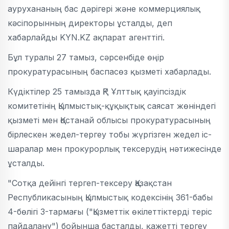
аурухананың бас дәрігері және коммерциялық
кәсіпорынның директоры ұсталды, деп
хабарлайды KYN.KZ ақпарат агенттігі.
Бұл туралы 27 тамыз, сәрсенбіде өңір
прокуратурасының баспасөз қызметі хабарлады.
Күдіктілер 25 тамызда ҚР Ұлттық қауіпсіздік
комитетінің Қылмыстық-құқықтық саясат жөніндегі
қызметі мен Қостанай облысы прокуратурасының
бірлескен жедел-тергеу тобы жүргізген жедел іс-
шаралар мен прокурорлық тексерудің нәтижесінде
ұсталды.
"Сотқа дейінгі тергеп-тексеру Қазақстан
Республикасының Қылмыстық кодексінің 361-бабы
4-бөлігі 3-тармағы ("Қызметтік өкілеттіктерді теріс
пайдалану") бойынша басталды, қажетті тергеу