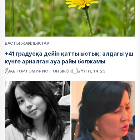
БАСТЫ ЖАҢАЛЫҚТАР
+41 градусқа дейін қатты ыстық: алдағы үш
күнге арналған ауа райы болжамы
АВТОР
ТОМИРИС ТОНЫКӨК
БҮГІН, 14:23