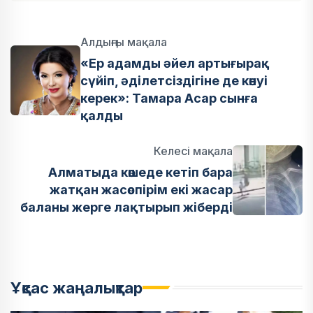
Алдыңғы мақала
«Ер адамды әйел артығырақ
сүйіп, әділетсіздігіне де көнуі
керек»: Тамара Асар сынға
қалды
Келесі мақала
Алматыда көшеде кетіп бара
жатқан жасөспірім екі жасар
баланы жерге лақтырып жіберді
Ұқсас жаңалықтар