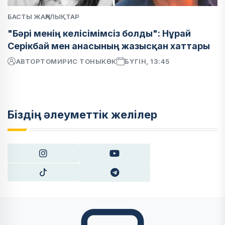
БАСТЫ ЖАҢАЛЫҚТАР
"Бәрі менің келісімімсіз болды": Нұрай
Серікбай мен анасының жазысқан хаттары
АВТОР
ТОМИРИС ТОНЫКӨК
БҮГІН, 13:45
Біздің әлеуметтік желілер