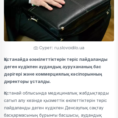
Сурет: ru.slovoidilo.ua
Қостанайда өзөкілеттіктерін теріс пайдаланды
деген күдікпен аудандық аурухананың бас
дәрігері және коммерциялық кәсіпорынның
директоры ұсталды.
Қостанай облысында медициналық жабдықтарды
сатып алу кезінде қызметтік өкілеттіктерін теріс
пайдаланды деген күдікпен Денсаулық сақтау
басқармасының бұрынғы басшысы, аудандық