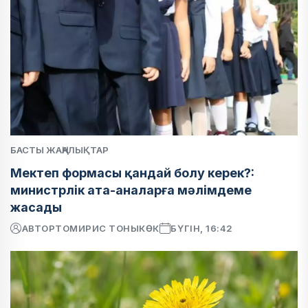
БАСТЫ ЖАҢАЛЫҚТАР
Мектеп формасы қандай болу керек?:
министрлік ата-аналарға мәлімдеме
жасады
АВТОР
ТОМИРИС ТОНЫКӨК
БҮГІН, 16:42