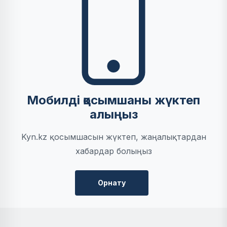
Мобилді қосымшаны жүктеп
алыңыз
Kyn.kz қосымшасын жүктеп, жаңалықтардан
хабардар болыңыз
Орнату