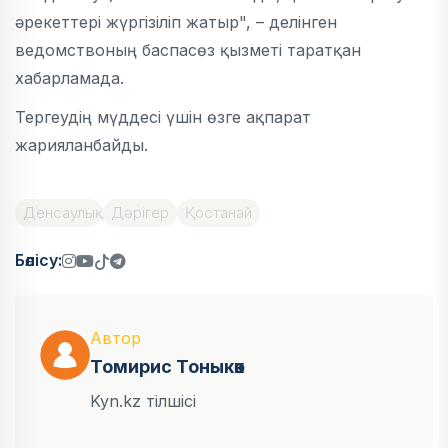
әрекеттері жүргізіліп жатыр", – делінген
ведомствоның баспасөз қызметі таратқан
хабарламада.
Тергеудің мүддесі үшін өзге ақпарат
жарияланбайды.
Денсаулық
Дәрігер
Қостанай
Бөлісу:
Автор
Томирис Тоныкөк
Kyn.kz тілшісі