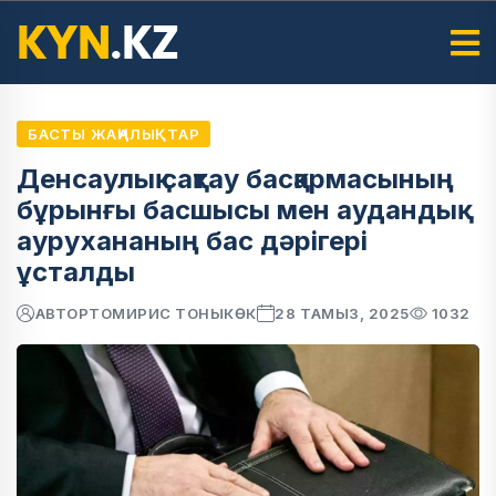
БАСТЫ ЖАҢАЛЫҚТАР
Денсаулық сақтау басқармасының
бұрынғы басшысы мен аудандық
аурухананың бас дәрігері
ұсталды
АВТОР
ТОМИРИС ТОНЫКӨК
28 ТАМЫЗ, 2025
1032