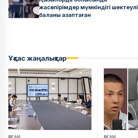
жасөспірімдер мүмкіндігі шектеулі
баланы азаптаған
Ұқсас жаңалықтар
ҚОҒАМ
ҚОҒАМ