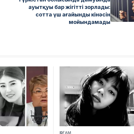
ауытқуы бар жігітті зорлады:
сотта үш ағайынды кінәсін
мойындамады
ҚОҒАМ