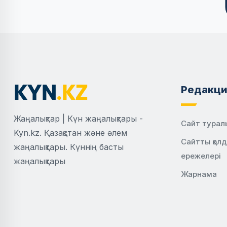
Редакци
Жаңалықтар | Күн жаңалықтары -
Сайт турал
Kyn.kz. Қазақстан және әлем
Сайтты қол
жаңалықтары. Күннің басты
ережелері
жаңалықтары
Жарнама