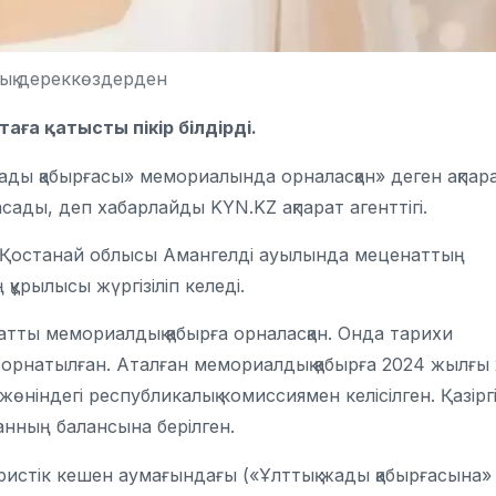
ық дереккөздерден
аға қатысты пікір білдірді.
ады қабырғасы» мемориалында орналасқан» деген ақпара
сады, деп хабарлайды KYN.KZ ақпарат агенттігі.
ап Қостанай облысы Амангелді ауылында меценаттың
ұрылысы жүргізіліп келеді.
атты мемориалдық қабырға орналасқан. Онда тарихи
а орнатылған. Аталған мемориалдық қабырға 2024 жылғы 
індегі республикалық комиссиямен келісілген. Қазірг
ганның балансына берілген.
истік кешен аумағындағы («Ұлттық жады қабырғасына»