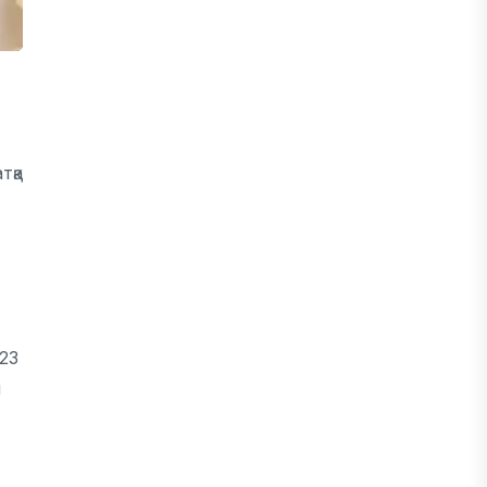
тқа
23
і