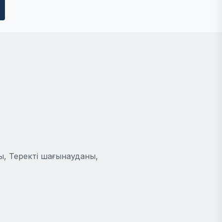
ы, Теректі шағынауданы,