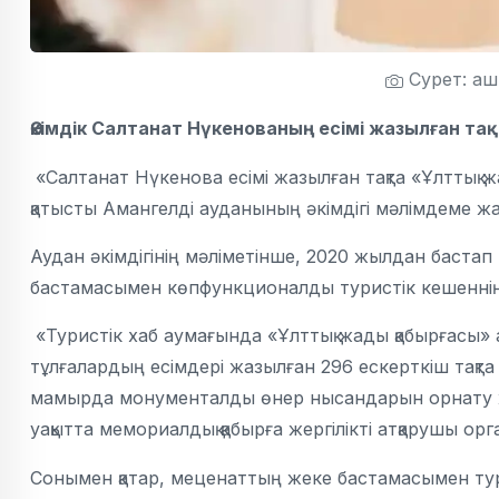
Сурет: аш
Әкімдік Салтанат Нүкенованың есімі жазылған тақт
«Салтанат Нүкенова есімі жазылған тақта «Ұлттық ж
қатысты Амангелді ауданының әкімдігі мәлімдеме жа
Аудан әкімдігінің мәліметінше, 2020 жылдан баст
бастамасымен көпфункционалды туристік кешеннің қ
«Туристік хаб аумағында «Ұлттық жады қабырғасы» 
тұлғалардың есімдері жазылған 296 ескерткіш тақт
мамырда монументалды өнер нысандарын орнату жөн
уақытта мемориалдық қабырға жергілікті атқарушы ор
Сонымен қатар, меценаттың жеке бастамасымен тур