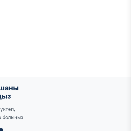
мшаны
ңыз
үктеп,
р болыңыз