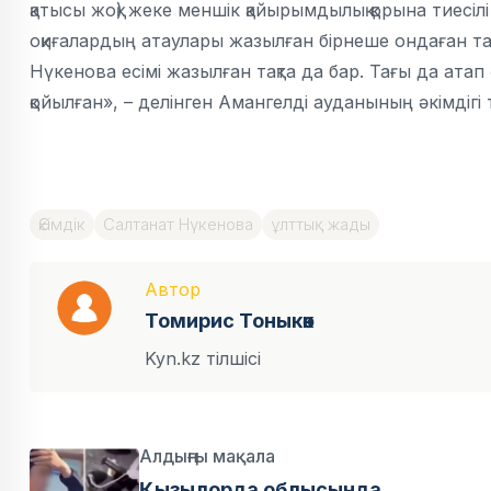
қатысы жоқ) жеке меншік қайырымдылық қорына тиесі
оқиғалардың атаулары жазылған бірнеше ондаған та
Нүкенова есімі жазылған тақта да бар. Тағы да ата
қойылған», – делінген Амангелді ауданының әкімдігі
Әкімдік
Салтанат Нүкенова
ұлттық жады
Автор
Томирис Тоныкөк
Kyn.kz тілшісі
Алдыңғы мақала
Қызылорда облысында