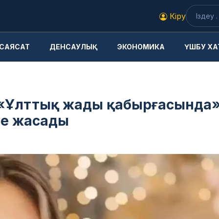
Кіру
САЯСАТ
ДЕНСАУЛЫҚ
ЭКОНОМИКА
ҮШБУ ХА
і «Ұлттық жады қабырғасында
ме жасады