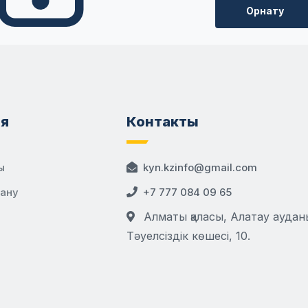
Орнату
я
Контакты
ы
kyn.kzinfo@gmail.com
дану
+7 777 084 09 65
Алматы қаласы, Алатау аудан
Тәуелсіздік көшесі, 10.