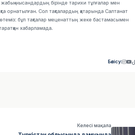
лі жабық нысандардың бірінде тарихи тұлғалар мен
қта орнатылған. Сол тақталардың қатарында Салтанат
п өтеміз: бұл тақталар меценаттың жеке бастамасымен
 таратқан хабарламада.
Бөлісу:
Келесі мақала
Түркістан облысында дамуында