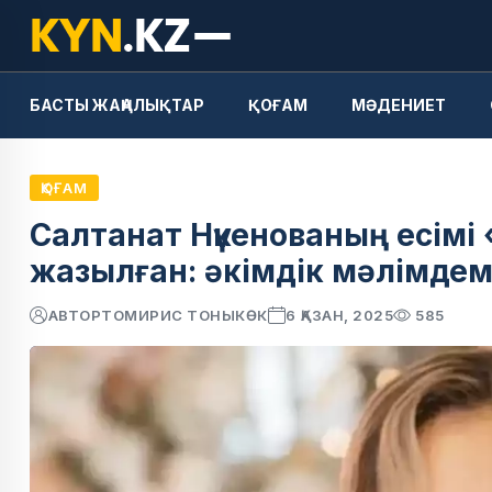
БАСТЫ ЖАҢАЛЫҚТАР
ҚОҒАМ
МӘДЕНИЕТ
ҚОҒАМ
Салтанат Нүкенованың есім
жазылған: әкімдік мәлімде
АВТОР
ТОМИРИС ТОНЫКӨК
6 ҚАЗАН, 2025
585