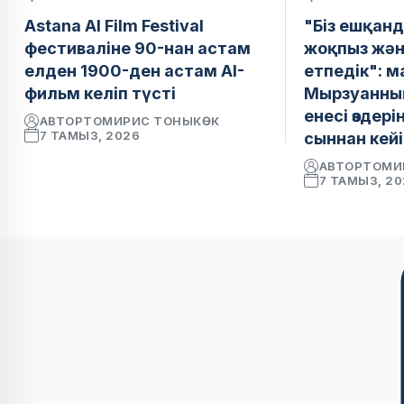
Astana AI Film Festival
"Біз ешқанд
фестиваліне 90-нан астам
жоқпыз жән
елден 1900-ден астам AI-
етпедік": 
фильм келіп түсті
Мырзуанның
енесі өздер
АВТОР
ТОМИРИС ТОНЫКӨК
7 ТАМЫЗ, 2026
сыннан кейі
АВТОР
ТОМИ
7 ТАМЫЗ, 2