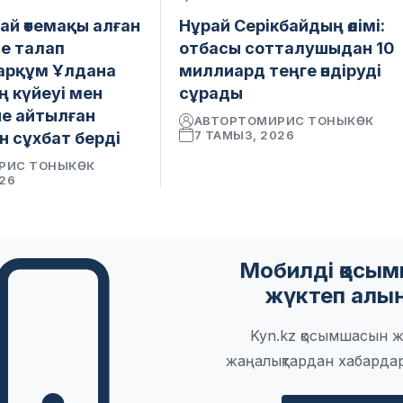
ай өтемақы алған
Нұрай Серікбайдың өлімі:
е талап
отбасы сотталушыдан 10
марқұм Ұлдана
миллиард теңге өндіруді
 күйеуі мен
сұрады
іне айтылған
АВТОР
ТОМИРИС ТОНЫКӨК
7 ТАМЫЗ, 2026
н сұхбат берді
РИС ТОНЫКӨК
026
Мобилді қосы
жүктеп алы
Kyn.kz қосымшасын ж
жаңалықтардан хабарда