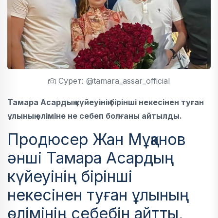
Сурет: @tamara_assar_official
Тамара Асардың күйеуінің бірінші некесінен туған
ұлының өліміне не себеп болғаны айтылды.
Продюсер Жан Мұқанов
әнші Тамара Асардың
күйеуінің бірінші
некесінен туған ұлының
өлімінің себебін айтты,