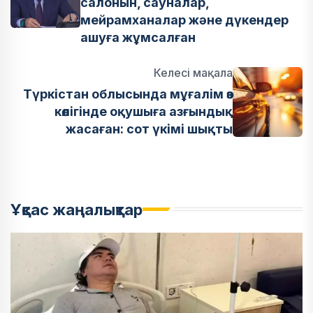
салонын, сауналар,
мейрамханалар және дүкендер
ашуға жұмсалған
Келесі мақала
Түркістан облысында мұғалім өз
көлігінде оқушыға азғындық
жасаған: сот үкімі шықты
Ұқсас жаңалықтар