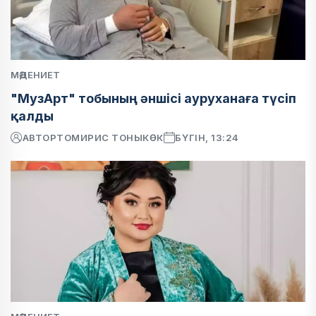
МӘДЕНИЕТ
"МузАрт" тобының әншісі ауруханаға түсіп
қалды
АВТОР
ТОМИРИС ТОНЫКӨК
БҮГІН, 13:24