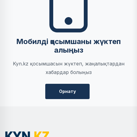
Мобилді қосымшаны жүктеп
алыңыз
Kyn.kz қосымшасын жүктеп, жаңалықтардан
хабардар болыңыз
Орнату