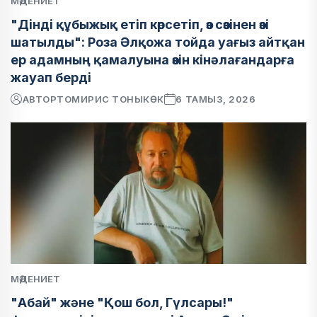
МӘДЕНИЕТ
"Дінді құбыжық етіп көрсетіп, өз сөзінен өзі
шатылды": Роза Әлқожа тойда уағыз айтқан
ер адамның қамалуына өзін кінәлағандарға
жауап берді
АВТОР
ТОМИРИС ТОНЫКӨК
6 ТАМЫЗ, 2026
МӘДЕНИЕТ
"Абай" және "Қош бол, Гүлсары!"