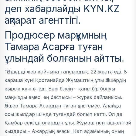
деп хабарлайды KYN.KZ
ақпарат агенттігі.
Продюсер марқұмның
Тамара Асарға туған
ұлындай болғанын айтты.
"Әлішерді жер қойнына тапсырдық. 22 жаста еді. 8
қараша күні Қостанайда Жұмаштың ұлы Әлішердің
қырық күні өтеді. Бәрі білсін – қаны бір болуы
маңызды емес, ең бастысы – жүрек байланысы.
Әлішер Тамара Асардың туған ұлы емес. Алайда
осы жылдар ішінде туғандай болып кетті. Ол да
Қамбар секілді олардың ұлы. Жұмаш пен кішкентай
қыздары – Ажардың ағасы. Көп адамының оның