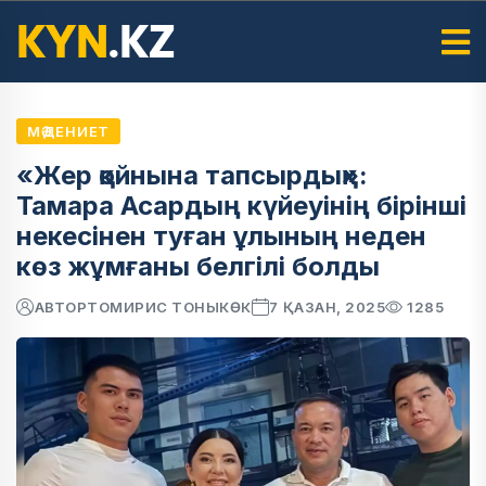
МӘДЕНИЕТ
«Жер қойнына тапсырдық»:
Тамара Асардың күйеуінің бірінші
некесінен туған ұлының неден
көз жұмғаны белгілі болды
АВТОР
ТОМИРИС ТОНЫКӨК
7 ҚАЗАН, 2025
1285