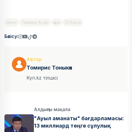
неке
Тамара Асар
қаза
Отбасы
Бөлісу:
Автор
Томирис Тоныкөк
Kyn.kz тілшісі
Алдыңғы мақала
"Ауыл аманаты" бағдарламасы:
13 миллиард теңге сұлулық