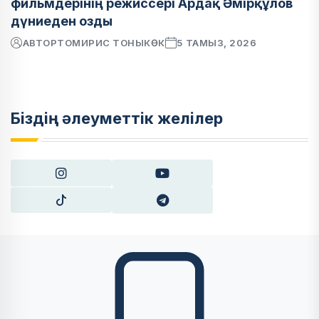
фильмдерінің режиссері Ардақ Әмірқұлов
дүниеден озды
АВТОР
ТОМИРИС ТОНЫКӨК
5 ТАМЫЗ, 2026
Біздің әлеуметтік желілер