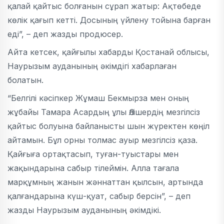
қалай қайтыс болғанын сұрап жатыр: Ақтөбеде
көлік қағып кетті. Досының үйлену тойына барған
еді”, – деп жазды продюсер.
Айта кетсек, қайғылы хабарды Қостанай облысы,
Наурызым ауданының әкімдігі хабарлаған
болатын.
“Белгілі кәсіпкер Жұмаш Бекмырза мен оның
жұбайы Тамара Асардың ұлы Әлішердің мезгілсіз
қайтыс болуына байланысты шын жүректен көңіл
айтамын. Бұл орны толмас ауыр мезгілсіз қаза.
Қайғыға ортақтасып, туған-туыстары мен
жақындарына сабыр тілеймін. Алла тағала
марқұмның жанын жәннаттан қылсын, артында
қалғандарына күш-қуат, сабыр берсін”, – деп
жазды Наурызым ауданының әкімдікі.